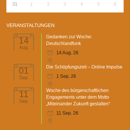
31
2
3
4
5
6
1
VERANSTALTUNGEN
Gedanken zur Woche:
14
Deutschlandfunk
Aug.
14 Aug. 26
Die Schöpfungszeit – Online Impulse
01
1 Sep. 26
Sep.
Woche des bürgerschaftlichen
11
Engagements unter dem Motto
Sep.
„Miteinander Zukunft gestalten“
11 Sep. 26