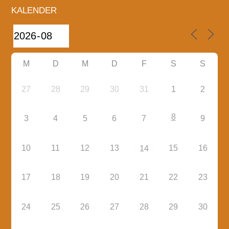
KALENDER
M
D
M
D
F
S
S
27
28
29
30
31
1
2
8
3
4
5
6
7
9
10
11
12
13
15
16
14
17
18
19
20
21
22
23
24
25
26
27
28
29
30