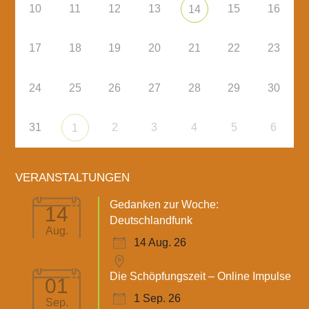
10
11
12
13
15
16
14
17
18
19
20
21
22
23
24
25
26
27
28
29
30
31
2
3
4
5
6
1
VERANSTALTUNGEN
Gedanken zur Woche:
14
Deutschlandfunk
Aug.
14 Aug. 26
Die Schöpfungszeit – Online Impulse
01
1 Sep. 26
Sep.