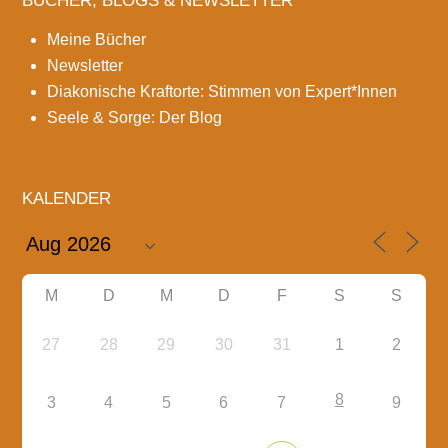
BÜCHER, BLOGS & NEWSLETTER
Meine Bücher
Newsletter
Diakonische Kraftorte: Stimmen von Expert*Innen
Seele & Sorge: Der Blog
KALENDER
M
D
M
D
F
S
S
27
28
29
30
31
1
2
8
3
4
5
6
7
9