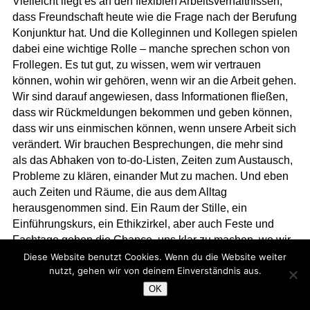
Vielleicht liegt es an den flexiblen Arbeitsverhältnissen,
dass Freundschaft heute wie die Frage nach der Berufung
Konjunktur hat. Und die Kolleginnen und Kollegen spielen
dabei eine wichtige Rolle – manche sprechen schon von
Frollegen
. Es tut gut, zu wissen, wem wir vertrauen
können, wohin wir gehören, wenn wir an die Arbeit gehen.
Wir sind darauf angewiesen, dass Informationen fließen,
dass wir Rückmeldungen bekommen und geben können,
dass wir uns einmischen können, wenn unsere Arbeit sich
verändert. Wir brauchen Besprechungen, die mehr sind
als das Abhaken von to-do-Listen, Zeiten zum Austausch,
Probleme zu klären, einander Mut zu machen. Und eben
auch Zeiten und Räume, die aus dem Alltag
herausgenommen sind. Ein Raum der Stille, ein
Einführungskurs, ein Ethikzirkel, aber auch Feste und
Fachtage geben die Chance, uns klar zu machen, wo wir
stehen, wohin wir gehören, wohin wir unterwegs sind. In
Diese Website benutzt Cookies. Wenn du die Website weiter
nutzt, gehen wir von deinem Einverständnis aus.
Gruppengesprächen, beim gemeinsamen Essen, in einem
gemeinsamen Abschluss entsteht ein Resonanzraum, der
OK
über den Augenblick hinausweist, unsere Rollen