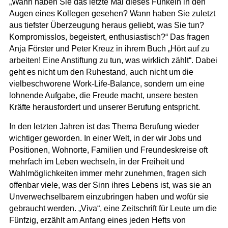
„Wann haben Sie das letzte Mal dieses Funkeln in den
Augen eines Kollegen gesehen? Wann haben Sie zuletzt
aus tiefster Überzeugung heraus geliebt, was Sie tun?
Kompromisslos, begeistert, enthusiastisch?“ Das fragen
Anja Förster und Peter Kreuz in ihrem Buch „
Hört auf zu
arbeiten! Eine Anstiftung zu tun, was wirklich zählt“
.
Dabei
geht es nicht um den Ruhestand, auch nicht um die
vielbeschworene Work-Life-Balance, sondern um eine
lohnende Aufgabe, die Freude macht, unsere besten
Kräfte herausfordert und unserer Berufung entspricht.
In den letzten Jahren ist das Thema Berufung wieder
wichtiger geworden. In einer Welt, in der wir Jobs und
Positionen, Wohnorte, Familien und Freundeskreise oft
mehrfach im Leben wechseln, in der Freiheit und
Wahlmöglichkeiten immer mehr zunehmen, fragen sich
offenbar viele, was der Sinn ihres Lebens ist, was sie an
Unverwechselbarem einzubringen haben und wofür sie
gebraucht werden. „
Viva“
, eine Zeitschrift für Leute um die
Fünfzig, erzählt am Anfang eines jeden Hefts von