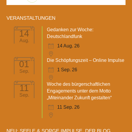
VERANSTALTUNGEN
Gedanken zur Woche:
14
Deutschlandfunk
Aug.
14 Aug. 26
Die Schöpfungszeit – Online Impulse
01
1 Sep. 26
Sep.
Woche des bürgerschaftlichen
11
Engagements unter dem Motto
Sep.
„Miteinander Zukunft gestalten“
11 Sep. 26
NEU: SEELE & SORGE IMPULSE. DER BLOG.