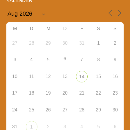
KALENDER
M
D
M
D
F
S
S
27
28
29
30
31
1
2
6
3
4
5
7
8
9
10
11
12
13
15
16
14
17
18
19
20
21
22
23
24
25
26
27
28
29
30
31
2
3
4
5
6
1