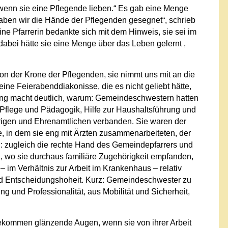
enn sie eine Pflegende lieben.“ Es gab eine Menge
ben wir die Hände der Pflegenden gesegnet“, schrieb
e Pfarrerin bedankte sich mit dem Hinweis, sie sei im
bei hätte sie eine Menge über das Leben gelernt ,
 von der Krone der Pflegenden, sie nimmt uns mit an die
ne Feierabenddiakonisse, die es nicht geliebt hätte,
ung macht deutlich, warum: Gemeindeschwestern hatten
 Pflege und Pädagogik, Hilfe zur Haushaltsführung und
rigen und Ehrenamtlichen verbanden. Sie waren der
e, in dem sie eng mit Ärzten zusammenarbeiteten, der
d: zugleich die rechte Hand des Gemeindepfarrers und
n, wo sie durchaus familiäre Zugehörigkeit empfanden,
 im Verhältnis zur Arbeit im Krankenhaus – relativ
nd Entscheidungshoheit. Kurz: Gemeindeschwester zu
g und Professionalität, aus Mobilität und Sicherheit,
ekommen glänzende Augen, wenn sie von ihrer Arbeit