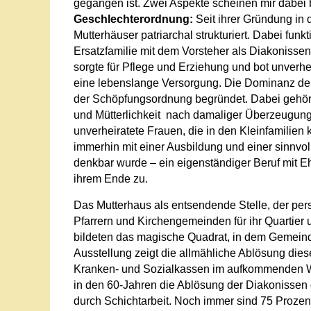
gegangen ist. Zwei Aspekte scheinen mir dabei 
Geschlechterordnung:
Seit ihrer Gründung in 
Mutterhäuser patriarchal strukturiert. Dabei fun
Ersatzfamilie mit dem Vorsteher als Diakonissenv
sorgte für Pflege und Erziehung und bot unverh
eine lebenslange Versorgung. Die Dominanz der
der Schöpfungsordnung begründet. Dabei gehö
und Mütterlichkeit nach damaliger Überzeugung 
unverheiratete Frauen, die in den Kleinfamilien
immerhin mit einer Ausbildung und einer sinnvo
denkbar wurde – ein eigenständiger Beruf mit E
ihrem Ende zu.
Das Mutterhaus als entsendende Stelle, der persö
Pfarrern und Kirchengemeinden für ihr Quartier 
bildeten das magische Quadrat, in dem Gemein
Ausstellung zeigt die allmähliche Ablösung die
Kranken- und Sozialkassen im aufkommenden Wo
in den 60-Jahren die Ablösung der Diakonissen 
durch Schichtarbeit. Noch immer sind 75 Prozen