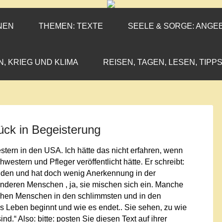
ENEN-MARX
IL«
NEN
THEMEN: TEXTE
SEELE & SORGE: ANGE
N, KRIEG UND KLIMA
REISEN, TAGEN, LESEN, TIPPS
ück in Begeisterung
ern in den USA. Ich hätte das nicht erfahren, wenn
western und Pfleger veröffentlicht hätte. Er schreibt:
unden und hat doch wenig Anerkennung in der
 anderen Menschen , ja, sie mischen sich ein. Manche
sehen Menschen in den schlimmsten und in den
 Leben beginnt und wie es endet.. Sie sehen, zu wie
d.“ Also: bitte: posten Sie diesen Text auf ihrer