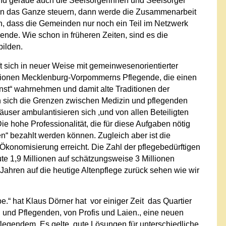
nd gerade auch die Seelsorgerinnen und Seelsorger
nten das Ganze steuern, dann werde die Zusammenarbeit
n, dass die Gemeinden nur noch ein Teil im Netzwerk
ende. Wie schon in früheren Zeiten, sind es die
bilden.
 sich in neuer Weise mit gemeinwesenorientierter
Regionen Mecklenburg-Vorpommerns Pflegende, die einen
nst“ wahrnehmen und damit alte Traditionen der
n sich die Grenzen zwischen Medizin und pflegenden
user ambulantisieren sich ,und von allen Beteiligten
ie hohe Professionalität, die für diese Aufgaben nötig
fen“ bezahlt werden können. Zugleich aber ist die
 Ökonomisierung erreicht. Die Zahl der pflegebedürftigen
e 1,9 Millionen auf schätzungsweise 3 Millionen
ahren auf die heutige Altenpflege zurück sehen wie wir
be.“ hat Klaus Dörner hat vor einiger Zeit das Quartier
und Pflegenden, von Profis und Laien., eine neuen
egendem. Es gelte, gute Lösungen für unterschiedliche