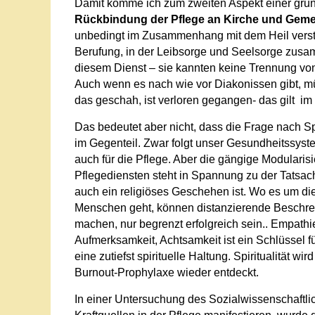
Damit komme ich zum zweiten Aspekt einer gr
Rückbindung der Pflege an Kirche und Gemei
unbedingt im Zusammenhang mit dem Heil verstan
Berufung, in der Leibsorge und Seelsorge zus
diesem Dienst – sie kannten keine Trennung von
Auch wenn es nach wie vor Diakonissen gibt, müss
das geschah, ist verloren gegangen- das gilt im 
Das bedeutet aber nicht, dass die Frage nach Spir
im Gegenteil. Zwar folgt unser Gesundheitssyst
auch für die Pflege. Aber die gängige Modulari
Pflegediensten steht in Spannung zu der Tatsach
auch ein religiöses Geschehen ist. Wo es um di
Menschen geht, können distanzierende Beschre
machen, nur begrenzt erfolgreich sein.. Empathie 
Aufmerksamkeit, Achtsamkeit ist ein Schlüssel 
eine zutiefst spirituelle Haltung. Spiritualität w
Burnout-Prophylaxe wieder entdeckt.
In einer Untersuchung des Sozialwissenschaftlic