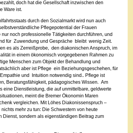
 bezahlt, doch hat die Gesellschaft inzwischen den
e Ware ist.
fahrtsstaats durch den Sozialmarkt wird nun auch
elbstverständliche Pflegepotential der Frauen
e nur noch professionelle Tätigkeiten durchführen, und
d für Zuwendung und Gespräche bleibt wenig Zeit.
en es als Zerreißprobe, den diakonischen Anspruch, im
nalität in einem ökonomisch vorgegebenen Rahmen zu
ürftige Menschen zum Objekt der Behandlung und
atsächlich aber ist Pflege ein Beziehungsgeschehen, für
pathie und Intuition notwendig sind.. Pflege ist
en, Beratungsfähigkeit, pädagogisches Wissen. Am
eine Dienstleistung, die auf unmittelbare, geldwerte
esituationen, meint die Bremer Ökonomin Maren
chenk vergleichen. Mit Löhes Diakonissenspruch –
hl nichts mehr zu tun: Die Schwestern von heute
n Dienst, sondern als eigenständigen Beitrag zum