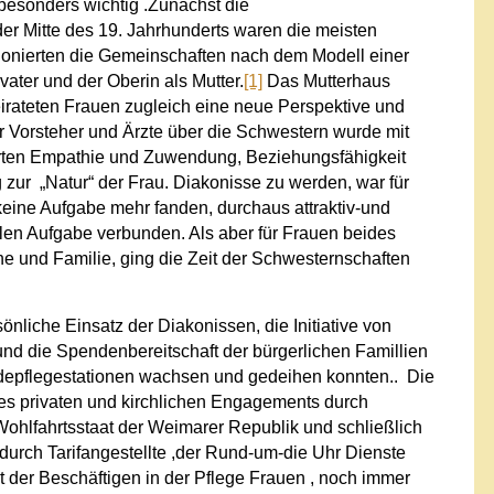
besonders wichtig .Zunächst die
der Mitte des 19. Jahrhunderts waren die meisten
ktionierten die Gemeinschaften nach dem Modell einer
ater und der Oberin als Mutter.
[1]
Das Mutterhaus
eirateten Frauen zugleich eine neue Perspektive und
 Vorsteher und Ärzte über die Schwestern wurde mit
rten Empathie und Zuwendung, Beziehungsfähigkeit
zur „Natur“ der Frau. Diakonisse zu werden, war für
 keine Aufgabe mehr fanden, durchaus attraktiv-und
llen Aufgabe verbunden. Als aber für Frauen beides
he und Familie, ging die Zeit der Schwesternschaften
nliche Einsatz der Diakonissen, die Initiative von
und die Spendenbereitschaft der bürgerlichen Famillien
depflegestationen wachsen und gedeihen konnten.. Die
ses privaten und kirchlichen Engagements durch
hlfahrtsstaat der Weimarer Republik und schließlich
durch Tarifangestellte ,der Rund-um-die Uhr Dienste
t der Beschäftigen in der Pflege Frauen , noch immer