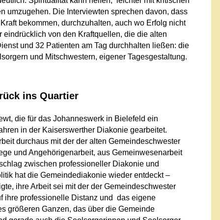
utlich: Spiritualität kann helfen, leichter mit kritischen
ten umzugehen. Die Interviewten sprechen davon, dass
e Kraft bekommen, durchzuhalten, auch wo Erfolg nicht
 eindrücklich von den Kraftquellen, die die alten
enst und 32 Patienten am Tag durchhalten ließen: die
sorgern und Mitschwestern, eigener Tagesgestaltung.
ück ins Quartier
iewt, die für das Johanneswerk in Bielefeld ein
Jahren in der Kaiserswerther Diakonie gearbeitet.
Arbeit durchaus mit der der alten Gemeindeschwester
flege und Angehörigenarbeit, aus Gemeinwesenarbeit
nschlag zwischen professioneller Diakonie und
itik hat die Gemeindediakonie wieder entdeckt –
tigte, ihre Arbeit sei mit der der Gemeindeschwester
uf ihre professionelle Distanz und das eigene
eines größeren Ganzen, das über die Gemeinde