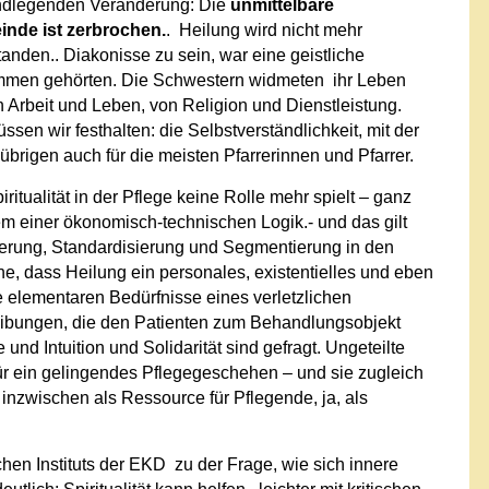
undlegenden Veränderung: Die
unmittelbare
nde ist zerbrochen.
. Heilung wird nicht mehr
den.. Diakonisse zu sein, war eine geistliche
ammen gehörten. Die Schwestern widmeten ihr Leben
 Arbeit und Leben, von Religion und Dienstleistung.
en wir festhalten: die Selbstverständlichkeit, mit der
übrigen auch für die meisten Pfarrerinnen und Pfarrer.
itualität in der Pflege keine Rolle mehr spielt – ganz
em einer ökonomisch-technischen Logik.- und das gilt
sierung, Standardisierung und Segmentierung in den
e, dass Heilung ein personales, existentielles und eben
e elementaren Bedürfnisse eines verletzlichen
ibungen, die den Patienten zum Behandlungsobjekt
und Intuition und Solidarität sind gefragt. Ungeteilte
für ein gelingendes Pflegegeschehen – und sie zugleich
ird inzwischen als Ressource für Pflegende, ja, als
hen Instituts der EKD zu der Frage, wie sich innere