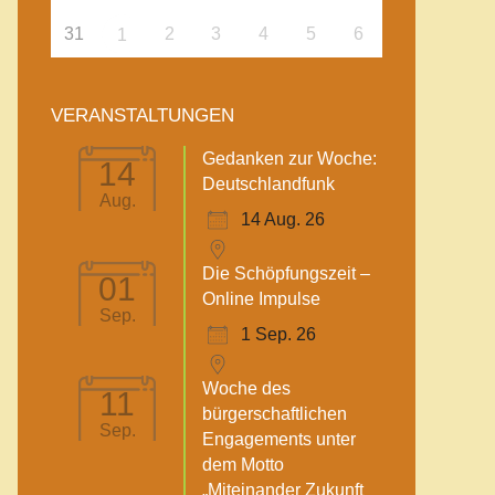
31
2
3
4
5
6
1
VERANSTALTUNGEN
Gedanken zur Woche:
14
Deutschlandfunk
Aug.
14 Aug. 26
Die Schöpfungszeit –
01
Online Impulse
Sep.
1 Sep. 26
Woche des
11
bürgerschaftlichen
Sep.
Engagements unter
dem Motto
„Miteinander Zukunft