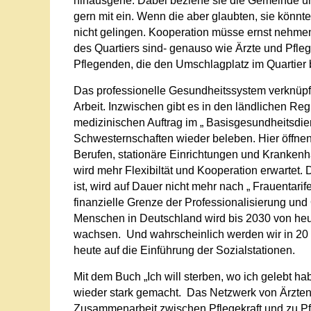
hinausgehe. Dabei beziehe sie die Gemeinde u
gern mit ein. Wenn die aber glaubten, sie kön
nicht gelingen. Kooperation müsse ernst nehme
des Quartiers sind- genauso wie Ärzte und Pfleg
Pflegenden, die den Umschlagplatz im Quartier 
Das professionelle Gesundheitssystem verknüpft
Arbeit. Inzwischen gibt es in den ländlichen 
medizinischen Auftrag im „ Basisgesundheitsdie
Schwesternschaften wieder beleben. Hier öffne
Berufen, stationäre Einrichtungen und Krankenhä
wird mehr Flexibiltät und Kooperation erwartet. D
ist, wird auf Dauer nicht mehr nach „ Frauentari
finanzielle Grenze der Professionalisierung und
Menschen in Deutschland wird bis 2030 von heut
wachsen. Und wahrscheinlich werden wir in 20 J
heute auf die Einführung der Sozialstationen.
Mit dem Buch „Ich will sterben, wo ich gelebt ha
wieder stark gemacht. Das Netzwerk von Ärzten 
Zusammenarbeit zwischen Pflegekraft und zu Pfl