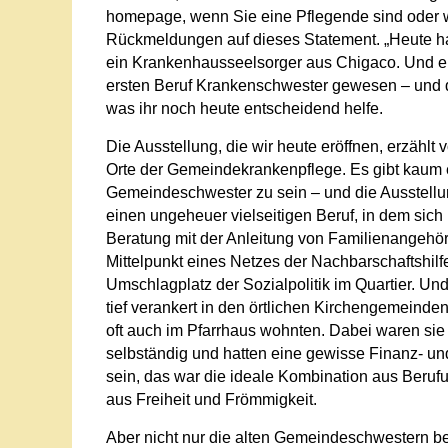
homepage, wenn Sie eine Pflegende sind oder w
Rückmeldungen auf dieses Statement. „Heute ha
ein Krankenhausseelsorger aus Chigaco. Und ein
ersten Beruf Krankenschwester gewesen – und da
was ihr noch heute entscheidend helfe.
Die Ausstellung, die wir heute eröffnen, erzählt
Orte der Gemeindekrankenpflege. Es gibt kaum ei
Gemeindeschwester zu sein – und die Ausstell
einen ungeheuer vielseitigen Beruf, in dem sich
Beratung mit der Anleitung von Familienangehö
Mittelpunkt eines Netzes der Nachbarschaftshilf
Umschlagplatz der Sozialpolitik im Quartier. Un
tief verankert in den örtlichen Kirchengemeinde
oft auch im Pfarrhaus wohnten. Dabei waren sie –
selbständig und hatten eine gewisse Finanz- u
sein, das war die ideale Kombination aus Berufun
aus Freiheit und Frömmigkeit.
Aber nicht nur die alten Gemeindeschwestern b