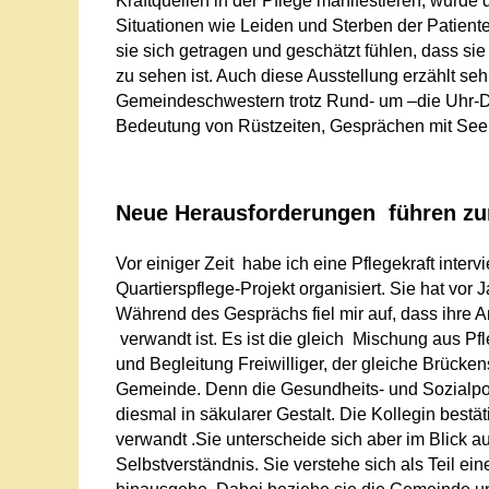
Kraftquellen in der Pflege manifestieren, wurde de
Situationen wie Leiden und Sterben der Patien
sie sich getragen und geschätzt fühlen, dass si
zu sehen ist. Auch diese Ausstellung erzählt sehr
Gemeindeschwestern trotz Rund- um –die Uhr-Di
Bedeutung von Rüstzeiten, Gesprächen mit Seel
Neue Herausforderungen führen zur
Vor einiger Zeit habe ich eine Pflegekraft interv
Quartierspflege-Projekt organisiert. Sie hat vor 
Während des Gesprächs fiel mir auf, dass ihre 
verwandt ist. Es ist die gleich Mischung aus P
und Begleitung Freiwilliger, der gleiche Brücke
Gemeinde. Denn die Gesundheits- und Sozialpol
diesmal in säkularer Gestalt. Die Kollegin bestä
verwandt .Sie unterscheide sich aber im Blick a
Selbstverständnis. Sie verstehe sich als Teil 