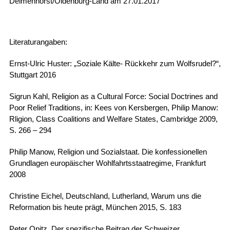
Delmenhorst/Oldenburg-Land am 27.01.2017
Literaturangaben:
Ernst-Ulric Huster: „Soziale Kälte- Rückkehr zum Wolfsrudel?“,
Stuttgart 2016
Sigrun Kahl, Religion as a Cultural Force: Social Doctrines and
Poor Relief Traditions, in: Kees von Kersbergen, Philip Manow:
Rligion, Class Coalitions and Welfare States, Cambridge 2009,
S. 266 – 294
Philip Manow, Religion und Sozialstaat. Die konfessionellen
Grundlagen europäischer Wohlfahrtsstaatregime, Frankfurt
2008
Christine Eichel, Deutschland, Lutherland, Warum uns die
Reformation bis heute prägt, München 2015, S. 183
Peter Opitz, Der spezifische Beitrag der Schweizer