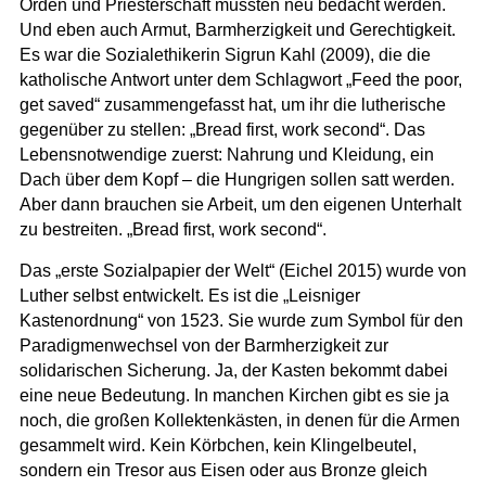
Orden und Priesterschaft mussten neu bedacht werden.
Und eben auch Armut, Barmherzigkeit und Gerechtigkeit.
Es war die Sozialethikerin Sigrun Kahl (2009), die die
katholische Antwort unter dem Schlagwort „Feed the poor,
get saved“ zusammengefasst hat, um ihr die lutherische
gegenüber zu stellen: „Bread first, work second“. Das
Lebensnotwendige zuerst: Nahrung und Kleidung, ein
Dach über dem Kopf – die Hungrigen sollen satt werden.
Aber dann brauchen sie Arbeit, um den eigenen Unterhalt
zu bestreiten. „Bread first, work second“.
Das „erste Sozialpapier der Welt“ (Eichel 2015) wurde von
Luther selbst entwickelt. Es ist die „Leisniger
Kastenordnung“ von 1523. Sie wurde zum Symbol für den
Paradigmenwechsel von der Barmherzigkeit zur
solidarischen Sicherung. Ja, der Kasten bekommt dabei
eine neue Bedeutung. In manchen Kirchen gibt es sie ja
noch, die großen Kollektenkästen, in denen für die Armen
gesammelt wird. Kein Körbchen, kein Klingelbeutel,
sondern ein Tresor aus Eisen oder aus Bronze gleich