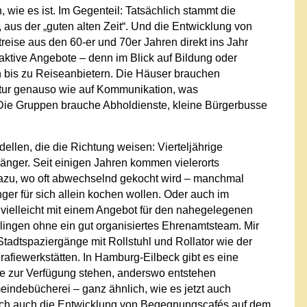
, wie es ist. Im Gegenteil: Tatsächlich stammt die
, aus der „guten alten Zeit“. Und die Entwicklung von
treise aus den 60-er und 70er Jahren direkt ins Jahr
raktive Angebote – denn im Blick auf Bildung oder
 bis zu Reiseanbietern. Die Häuser brauchen
ektur genauso wie auf Kommunikation, was
 Die Gruppen brauche Abholdienste, kleine Bürgerbusse
ellen, die die Richtung weisen: Vierteljährige
 länger. Seit einigen Jahren kommen vielerorts
azu, wo oft abwechselnd gekocht wird – manchmal
nger für sich allein kochen wollen. Oder auch im
el, vielleicht mit einem Angebot für den nahegelegenen
lingen ohne ein gut organisiertes Ehrenamtsteam. Mir
tadtspaziergänge mit Rollstuhl und Rollator wie der
rafiewerkstätten. In Hamburg-Eilbeck gibt es eine
ste zur Verfügung stehen, anderswo entstehen
indebücherei – ganz ähnlich, wie es jetzt auch
e ich auch die Entwicklung von Begegnungscafés auf dem