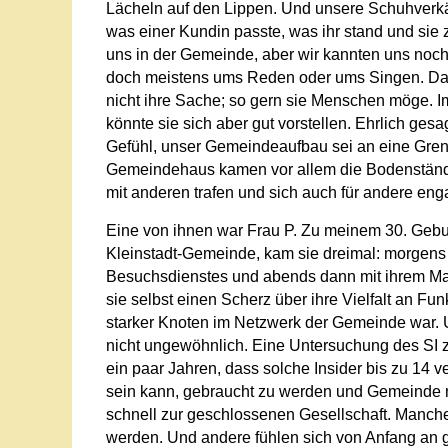
Lächeln auf den Lippen. Und unsere Schuhverkäu
was einer Kundin passte, was ihr stand und sie z
uns in der Gemeinde, aber wir kannten uns noch n
doch meistens ums Reden oder ums Singen. Daf
nicht ihre Sache; so gern sie Menschen möge.
könnte sie sich aber gut vorstellen. Ehrlich ges
Gefühl, unser Gemeindeaufbau sei an eine Gren
Gemeindehaus kamen vor allem die Bodenständige
mit anderen trafen und sich auch für andere eng
Eine von ihnen war Frau P. Zu meinem 30. Geburt
Kleinstadt-Gemeinde, kam sie dreimal: morgens a
Besuchsdienstes und abends dann mit ihrem Man
sie selbst einen Scherz über ihre Vielfalt an Fun
starker Knoten im Netzwerk der Gemeinde war. U
nicht ungewöhnlich. Eine Untersuchung des SI z
ein paar Jahren, dass solche Insider bis zu 1
sein kann, gebraucht zu werden und Gemeinde m
schnell zur geschlossenen Gesellschaft. Manche
werden. Und andere fühlen sich von Anfang an ga