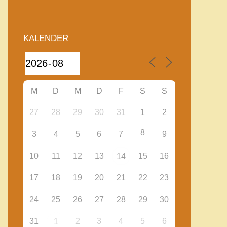
KALENDER
M
D
M
D
F
S
S
27
28
29
30
31
1
2
8
3
4
5
6
7
9
10
11
12
13
15
16
14
17
18
19
20
21
22
23
24
25
26
27
28
29
30
31
2
3
4
5
6
1