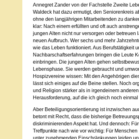
Annegret Zander von der Fachstelle Zweite Leb
Waldeck hat dazu ermutigt, den Seniorenkreis abz
ohne den langjährigen Mitarbeitenden zu danken.
klar: Nach einem erfüllten und oft auch anstren
jungen Alten nicht nur versorgen oder betreuen 
neuen Aufbruch. Wer sechs und mehr Jahrzehnte 
wie das Leben funktioniert. Aus Berufstätigkeit 
Nachbarschaftserfahrungen bringen die Leute Ko
einbringen. Die jungen Alten gehen selbstbewusst
Lebensphase. Sie werden gebraucht und umworb
Hospizvereine wissen: Mit den Angehörigen diese
lässt sich einiges auf die Beine stellen. Noch or
und Religion stärker als in irgendeinem anderen 
Herausforderung, auf die ich gleich noch einma
Aber Beteiligungsorientierung ist inzwischen auc
betont mit Recht, dass die bisherige Betreuungsp
diskriminierenden Aspekt hat. Und dennoch: Für 
Treffpunkte nach wie vor wichtig: Für Menschen 
unter zunehmenden Einschränkungen leiden und