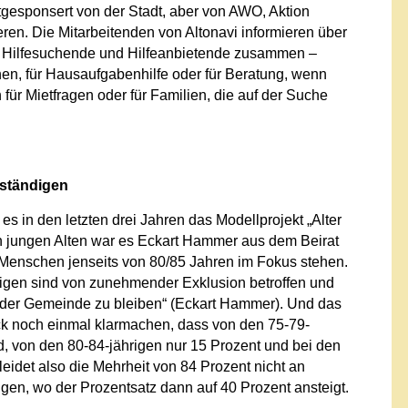
itgesponsert von der Stadt, aber von AWO, Aktion
ren. Die Mitarbeitenden von Altonavi informieren über
n Hilfesuchende und Hilfeanbietende zusammen –
hen, für Hausaufgabenhilfe oder für Beratung, wenn
ür Mietfragen oder für Familien, die auf der Suche
nständigen
s in den letzten drei Jahren das Modellprojekt „Alter
n jungen Alten war es Eckart Hammer aus dem Beirat
ie Menschen jenseits von 80/85 Jahren im Fokus stehen.
igen sind von zunehmender Exklusion betroffen und
l der Gemeinde zu bleiben“ (Eckart Hammer). Und das
ick noch einmal klarmachen, dass von den 75-79-
d, von den 80-84-jährigen nur 15 Prozent und bei den
leidet also die Mehrheit von 84 Prozent nicht an
gen, wo der Prozentsatz dann auf 40 Prozent ansteigt.