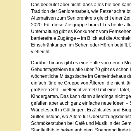
Das bedeutet aber nicht, dass alles bleiben kann
Tradition der Seniorenarbeit, wie Fetzer schreibt
Alternativen zum Seniorenkreis gleicht einer Zei
2020. Für diese Zielgruppe braucht es heute att
Unterhaltung gibt es Konkurrenz vom Fernsehen
barrierefreie Zugänge – im Blick auf die Archit
Einschränkungen im Sehen oder Hören betrifft.
vielleicht.
Darüber hinaus gibt es eine Fülle von neuen Mod
Geburtstagsfeiern für alle über 70 gibt es schon
wöchentliche Mittagstische im Gemeindehaus d
einfach für eine Gruppe von Älteren, die nicht lä
größeren Stil – vielleicht vernetzt mit einer Taf
Kindergarten. Das kann dann allerdings nicht ge
gefallen aber auch ganz einfache neue Ideen – S
Wägelestreff in Gültlingen, Erzählcafés und Biog
Sütterlinstube, wo Ältere für Übersetzungsdien
Schmökerstuben bei Café und Musik in der Geme
Stadtteilbibliotheken anbieten. Spannend find