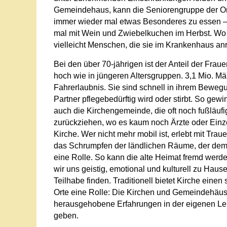
Gemeindehaus, kann die Seniorengruppe der Ort se
immer wieder mal etwas Besonderes zu essen – j
mal mit Wein und Zwiebelkuchen im Herbst. Wo na
vielleicht Menschen, die sie im Krankenhaus a
Bei den über 70-jährigen ist der Anteil der Frau
hoch wie in jüngeren Altersgruppen. 3,1 Mio. M
Fahrerlaubnis. Sie sind schnell in ihrem Beweg
Partner pflegebedürftig wird oder stirbt. So g
auch die Kirchengemeinde, die oft noch fußläufig
zurückziehen, wo es kaum noch Ärzte oder Einzel
Kirche. Wer nicht mehr mobil ist, erlebt mit Tra
das Schrumpfen der ländlichen Räume, der demo
eine Rolle. So kann die alte Heimat fremd werde
wir uns geistig, emotional und kulturell zu Hau
Teilhabe finden. Traditionell bietet Kirche ein
Orte eine Rolle: Die Kirchen und Gemeindehäuser 
herausgehobene Erfahrungen in der eigenen Lebe
geben.