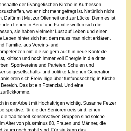
enshälfte der Evangelischen Kirche in Kurhessen-
uschaffen, wo er nicht mehr gefragt ist. Natürlich nicht
 Dafür mit Mut zur Offenheit und zur Lücke. Denn es ist
genden Leben in Beruf und Familie wollen sich die
lassen, sie haben vielmehr Lust auf Leben und einen
Leben hinter sich hat, dem muss man nicht erklären,
und Familie, aus Vereins- und
mpetenzen mit, die sie gern auch in neue Kontexte
, kritisch und noch immer voll Energie in die dritte
en. Sportvereine und Parteien, Schulen und
r so gesellschafts- und politikerfahrenen Generation
ganisieren sich Freiwillige über fünfundsechzig in Kirche
Bereich. Das ist ein Potenzial. Und eine
l zurückkomme.
h in der Arbeit mit Hochaltrigen wichtig. Susanne Fetzer
erspektive, für die der Seniorenkreis sind, einen
die traditionell-konservativen Gruppen sind solche
im Alter von plus/minus 80, Frauen und Männer, die
 kaum noch mobil sind. Für sie kann das