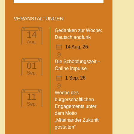
VERANSTALTUNGEN
Gedanken zur Woche:
14
Deutschlandfunk
Aug.
14 Aug. 26
Die Schöpfungszeit –
01
Online Impulse
Sep.
1 Sep. 26
Woche des
11
bürgerschaftlichen
Sep.
Engagements unter
dem Motto
„Miteinander Zukunft
gestalten“