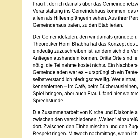
Frau I., der ich damals über das Gemeindenetzw
Veranstaltung ins Gemeindehaus kommen, das woll
allem als Hilfeempfängerin sehen. Aus ihrer Pers
Gemeindehaus trafen, zu den Etablierten.
Der Gemeindeladen, den wir damals gründeten, w
Theoretiker Homi Bhabha hat das Konzept des „dr
eindeutig zuzuschreiben ist, an dem sich die V
Anliegen aushandeln können. Dritte Orte sind lei
nötig, die Teilnahme kostet nichts. Ein Nachbarsc
Gemeindeladen war es – ursprünglich ein Tant
selbstverständlich niedrigschwellig. Wer eintrat
kennenlernen – im Café, beim Bücherausleihen, 
Spiel bringen, aber auch Frau I. fand hier weit
Sprechstunde.
Die Zusammenarbeit von Kirche und Diakonie am „
zwischen den verschiedenen „Welten“ einzureiß
dort. Zwischen den Einheimischen und den Zug
Respekt ringen. Mittwoch nachmittags, wenn ich