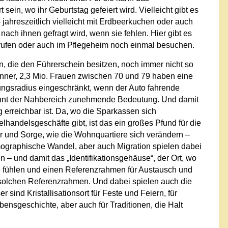
in, wo ihr Geburtstag gefeiert wird. Vielleicht gibt es
ahreszeitlich vielleicht mit Erdbeerkuchen oder auch
ch ihnen gefragt wird, wenn sie fehlen. Hier gibt es
nrufen oder auch im Pflegeheim noch einmal besuchen.
en, die den Führerschein besitzen, noch immer nicht so
änner, 2,3 Mio. Frauen zwischen 70 und 79 haben eine
ungsradius eingeschränkt, wenn der Auto fahrende
ewinnt der Nahbereich zunehmende Bedeutung. Und damit
 erreichbar ist. Da, wo die Sparkassen sich
handelsgeschäfte gibt, ist das ein großes Pfund für die
uer und Sorge, wie die Wohnquartiere sich verändern –
graphische Wandel, aber auch Migration spielen dabei
n – und damit das „Identifikationsgehäuse“, der Ort, wo
se fühlen und einen Referenzrahmen für Austausch und
en solchen Referenzrahmen. Und dabei spielen auch die
sind Kristallisationsort für Feste und Feiern, für
nsgeschichte, aber auch für Traditionen, die Halt