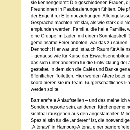
sie kennengelernt: Die geschiedenen Frauen, di
Freundinnen in Paarbeziehungen fühlten. Die pfl
der Enge ihrer Elternbeziehungen. Alleingelasse
Gespräche machten mit klar, als wie stark die
empfunden werden. Familie, die heile Familie, wi
eine Gruppe im Laden mit einem Sonntagstreff für
gemeinsame Feier anboten, war das zu spüren – 
Dennoch: Hier war und ist auch Raum für Allein
– genauso wie für Kurse der Erwachsenenbildung.
das sich unter anderem für die Entwicklung der 
gestaltet, in dem sich die Cafés und Bänke gen
öffentlichen Toiletten. Hier werden Ältere beteil
koordinieren sie im Team. Bürgerschaftliches En
werden sollte.
Barrierefreie Anlaufstellen – und das meine ich
Sondierungsorte sein, an denen Kirchengemein
sichtbar rausgehen aus den angestammten Milie
Spezialistin für die „anderen“ ist, die notwendi
„Altonavi“ in Hamburg-Altona, einer barrierefreie