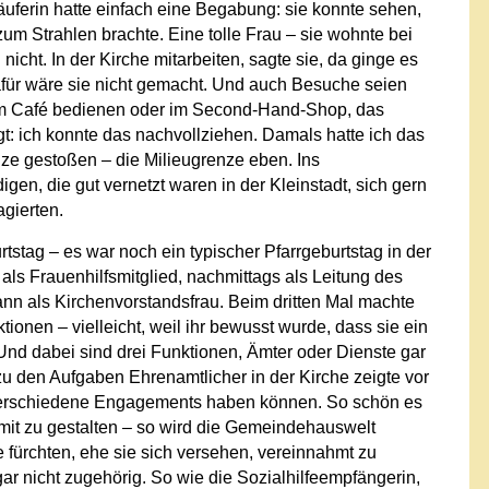
ferin hatte einfach eine Begabung: sie konnte sehen,
um Strahlen brachte. Eine tolle Frau – sie wohnte bei
icht. In der Kirche mitarbeiten, sagte sie, da ginge es
ür wäre sie nicht gemacht. Und auch Besuche seien
 Im Café bedienen oder im Second-Hand-Shop, das
agt: ich konnte das nachvollziehen. Damals hatte ich das
ze gestoßen – die Milieugrenze eben. Ins
n, die gut vernetzt waren in der Kleinstadt, sich gern
agierten.
stag – es war noch ein typischer Pfarrgeburtstag in der
ls Frauenhilfsmitglied, nachmittags als Leitung des
n als Kirchenvorstandsfrau. Beim dritten Mal machte
ktionen – vielleicht, weil ihr bewusst wurde, dass sie ein
nd dabei sind drei Funktionen, Ämter oder Dienste gar
u den Aufgaben Ehrenamtlicher in der Kirche zeigte vor
4 verschiedene Engagements haben können. So schön es
it zu gestalten – so wird die Gemeindehauswelt
 fürchten, ehe sie sich versehen, vereinnahmt zu
r nicht zugehörig. So wie die Sozialhilfeempfängerin,