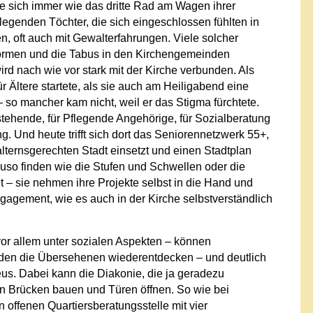
e sich immer wie das dritte Rad am Wagen ihrer
egenden Töchter, die sich eingeschlossen fühlten in
n, oft auch mit Gewalterfahrungen. Viele solcher
 Normen und die Tabus in den Kirchengemeinden
rd nach wie vor stark mit der Kirche verbunden. Als
 Ältere startete, als sie auch am Heiligabend eine
so mancher kam nicht, weil er das Stigma fürchtete.
stehende, für Pflegende Angehörige, für Sozialberatung
 Und heute trifft sich dort das Seniorennetzwerk 55+,
alternsgerechten Stadt einsetzt und einen Stadtplan
auso finden wie die Stufen und Schwellen oder die
igt – sie nehmen ihre Projekte selbst in die Hand und
gagement, wie es auch in der Kirche selbstverständlich
 vor allem unter sozialen Aspekten – können
den die Übersehenen wiederentdecken – und deutlich
us. Dabei kann die Diakonie, die ja geradezu
gen Brücken bauen und Türen öffnen. So wie bei
n offenen Quartiersberatungsstelle mit vier