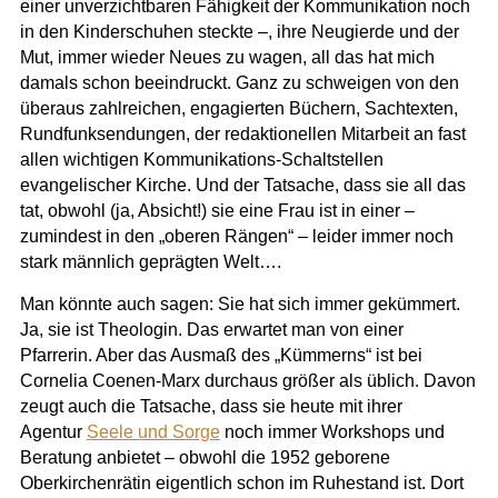
einer unverzichtbaren Fähigkeit der Kommunikation noch
in den Kinderschuhen steckte –, ihre Neugierde und der
Mut, immer wieder Neues zu wagen, all das hat mich
damals schon beeindruckt. Ganz zu schweigen von den
überaus zahlreichen, engagierten Büchern, Sachtexten,
Rundfunksendungen, der redaktionellen Mitarbeit an fast
allen wichtigen Kommunikations-Schaltstellen
evangelischer Kirche. Und der Tatsache, dass sie all das
tat, obwohl (ja, Absicht!) sie eine Frau ist in einer –
zumindest in den „oberen Rängen“ – leider immer noch
stark männlich geprägten Welt….
Man könnte auch sagen: Sie hat sich immer gekümmert.
Ja, sie ist Theologin. Das erwartet man von einer
Pfarrerin. Aber das Ausmaß des „Kümmerns“ ist bei
Cornelia Coenen-Marx durchaus größer als üblich. Davon
zeugt auch die Tatsache, dass sie heute mit ihrer
Agentur
Seele und Sorge
noch immer Workshops und
Beratung anbietet – obwohl die 1952 geborene
Oberkirchenrätin eigentlich schon im Ruhestand ist. Dort