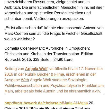
unverzichtbaren Ressourcen, zielgerichtet und im
Aufbruch. Die unterschiedlichen Menschen in ihr, mit ihren
körperlichen und spirituellen Persönlichkeiten und
scheinbar bereit, Veränderungen anzupacken.
„Es ist alles schon da!“ könnte eine passende Antwort von
Marx-Coenen sein auf die Frage: In welcher Gesellschaft
wollen wir leben?
Cornelia Coenen-Marx:
Aufbrüche in Umbrüchen:
Christsein und Kirche in der Transformation. Edition
Ruprecht, 2016, 339 Seiten, 24,90 Euro.
Beitrag von
Angela Wolf
, veröffentlicht am 17. November
2016 in der Rubrik
Bücher & Filme
, erschienen in der
Ausgabe
Web
.
Angela Wolf studierte Soziologie,
Politikwissenschaften und Psychoanalyse in Frankfurt am
Main, arbeitet als freie Autorin und ist ehrenamtlich aktiv.
http://unruhewerk.de/christsein/
Maria Al-Mana
20.
Oktober 2016
2
Wie ein Buch mit einem Titel wie