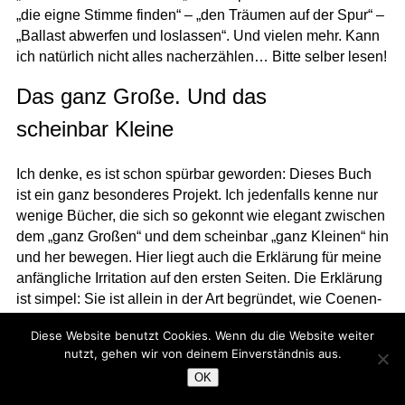
„die eigne Stimme finden“ – „den Träumen auf der Spur“ –
„Ballast abwerfen und loslassen“. Und vielen mehr. Kann
ich natürlich nicht alles nacherzählen… Bitte selber lesen!
Das ganz Große. Und das
scheinbar Kleine
Ich denke, es ist schon spürbar geworden: Dieses Buch
ist ein ganz besonderes Projekt. Ich jedenfalls kenne nur
wenige Bücher, die sich so gekonnt wie elegant zwischen
dem „ganz Großen“ und dem scheinbar „ganz Kleinen“ hin
und her bewegen. Hier liegt auch die Erklärung für meine
anfängliche Irritation auf den ersten Seiten. Die Erklärung
ist simpel: Sie ist allein in der Art begründet, wie Coenen-
Marx denkt. Sie hat alle Faktoren des vernetzten Denkens
Diese Website benutzt Cookies. Wenn du die Website weiter
so sehr verinnerlicht und gleichzeitig ein so breites
nutzt, gehen wir von deinem Einverständnis aus.
Fachwissen wie persönlich ausgereifte Statements, dass
OK
die notwendige Linearität eines Buches all diesen
Faktoren gar nicht gerecht werden kann. So finden sich