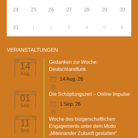
24
25
26
27
28
29
30
31
2
3
4
5
6
1
VERANSTALTUNGEN
Gedanken zur Woche:
14
Deutschlandfunk
Aug.
14 Aug. 26
Die Schöpfungszeit – Online Impulse
01
1 Sep. 26
Sep.
Woche des bürgerschaftlichen
11
Engagements unter dem Motto
Sep.
„Miteinander Zukunft gestalten“