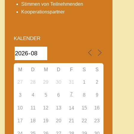
Stimmen von Teilnehmenden
Kooperationspartner
KALENDER
M
D
M
D
F
S
S
27
28
29
30
31
1
2
7
3
4
5
6
8
9
10
11
12
13
15
16
14
17
18
19
20
21
22
23
24
25
26
27
28
29
30