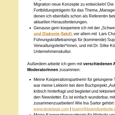
Migration neue Konzepte zu entwickeln! Die 
Fortbildungsträgerin für das Thema „Manage
denen ich ebenfalls schon als Referentin bet
aktuellen Herausforderungen.
Genauso gern kooperiere ich mit der „Schwes
und Diakonie (fakd)
, vor allem mit
Lars Cha
Führungskräftetrainings für (kommende) Supe
Verwaltungsleiter*innen, und mit
Dr. Silke K
Unternehmenskultur.
Außerdem arbeite ich gern mit
verschiedenen 
Moderatorinnen
zusammen:
Meine Kooperationspartnerin für gelungene T
war meine Lektorin bei dem Buchprojekt „Auf
kritisch hinterfragt und begleitet und lektorie
den Newsletter. Es ist einfach wunderbar, mi
zusammenzuarbeiten! Wie Ina Sartor gehört 
www.textetage.com
|
buero@buerofuertexte.
Meine Kooperationspartnerin für Website und 