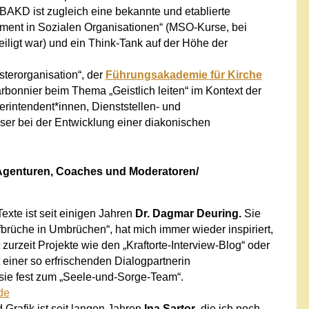
BAKD ist zugleich eine bekannte und etablierte
ment in Sozialen Organisationen“ (MSO-Kurse, bei
eiligt war) und ein Think-Tank auf der Höhe der
terorganisation“, der
Führungsakademie für Kirche
rbonnier
beim Thema „Geistlich leiten“ im Kontext der
rintendent*innen, Dienststellen- und
öser
bei der Entwicklung einer diakonischen
Agenturen, Coaches und Moderatoren/
exte ist seit einigen Jahren
Dr. Dagmar Deuring.
Sie
brüche in Umbrüchen“, hat mich immer wieder inspiriert,
rt zurzeit Projekte wie den „Kraftorte-Interview-Blog“ oder
t einer so erfrischenden Dialogpartnerin
sie fest zum „Seele-und-Sorge-Team“.
de
Grafik ist seit langen Jahren
Ina Sartor
, die ich noch