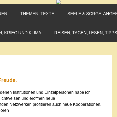
ENEN-MARX
IL«
NEN
THEMEN: TEXTE
SEELE & SORGE: ANGE
N, KRIEG UND KLIMA
REISEN, TAGEN, LESEN, TIPPS
Freude.
denen Institutionen und Einzelpersonen habe ich
Sichtweisen und eröffnen neue
den Netzwerken profitieren auch neue Kooperationen.
hören