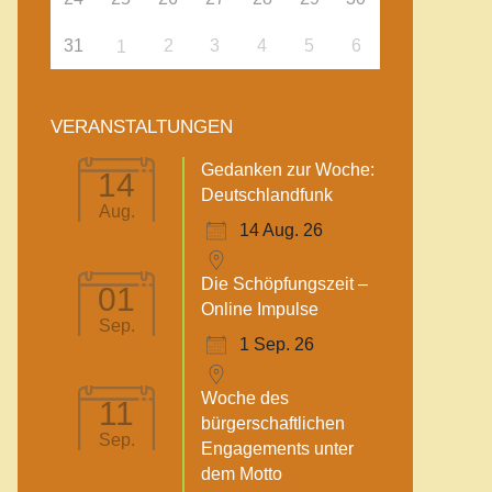
31
2
3
4
5
6
1
VERANSTALTUNGEN
Gedanken zur Woche:
14
Deutschlandfunk
Aug.
14 Aug. 26
Die Schöpfungszeit –
01
Online Impulse
Sep.
1 Sep. 26
Woche des
11
bürgerschaftlichen
Sep.
Engagements unter
dem Motto