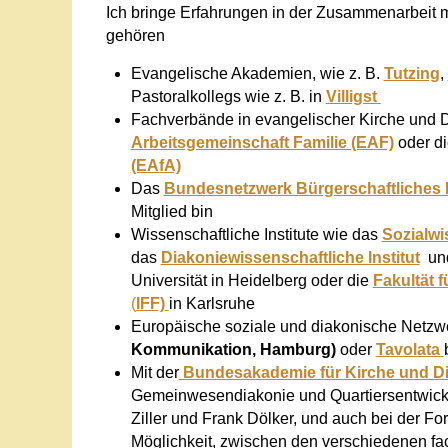
Ich bringe Erfahrungen in der Zusammenarbeit m
gehören
Evangelische Akademien, wie z. B.
Tutzing
,
Pastoralkollegs wie z. B. in
Villigst
Fachverbände in evangelischer Kirche und D
Arbeitsgemeinschaft Familie (EAF)
oder d
(EAfA)
Das
Bundesnetzwerk Bürgerschaftliches
Mitglied bin
Wissenschaftliche Institute wie das
Sozialwi
das
Diakoniewissenschaftliche Institut
un
Universität in Heidelberg oder die
Fakultät 
(
IFF)
in Karlsruhe
Europäische soziale und diakonische Netzw
Kommunikation, Hamburg)
oder
Tavolata
Mit der
Bundesakademie für Kirche und D
Gemeinwesendiakonie und Quartiersentwick
Ziller und Frank Dölker
, und auch bei der Fo
Möglichkeit, zwischen den verschiedenen fa