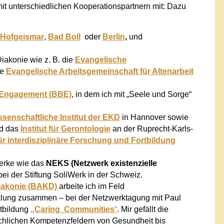
it unterschiedlichen Kooperationspartnern mit: Dazu
Hofgeismar
,
Bad Boll
oder
Berlin
,
und
iakonie wie z. B. die
Evangelische
ie
Evangelische Arbeitsgemeinschaft für Altenarbeit
 Engagement (BBE)
, in dem ich mit „Seele und Sorge“
ssenschaftliche Institut der EKD
in Hannover sowie
d das
Institut für Gerontologie
an der Ruprecht-Karls-
für interdisziplinäre Forschung und Fortbildung
erke wie das
NEKS (Netzwerk existenzielle
bei der Stiftung SoliWerk in der Schweiz.
iakonie (BAKD)
arbeite ich im Feld
lung zusammen – bei der Netzwerktagung mit
Paul
rtbildung
„Caring Communities
“
. Mir gefällt die
chlichen Kompetenzfeldern von Gesundheit bis