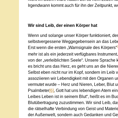
Irgendwann kommt auch für ihn der Zeitpunkt, w
Wir sind Leib, der einen Körper hat
Wenn und solange unser Körper funktioniert, den
selbstvergessene Weggegebensein an das Lebe
[
Erst wenn die ersten „Warnsignale des Körpers“
mehr ist als ein jederzeit verfügbares Instrument
von der „verleiblichten Seele“. Unsere Sprache ke
es bricht uns das Herz, es geht uns an die Niere
Selbst eben nicht nur im Kopf, sondern im Leib ve
assoziieren wir Lebendigkeit mit den Organen u
vermutet wurde – Herz und Nieren, Leber, Blut u
Psalmbeter
[6]
, Gott hat uns lebendigen Atem ei
Leibes Leben ist in seinem Blut“, heißt es im Bu
Blutübertragung zuzustimmen. Wir sind Leib, d
die rätselhafte Verbindung von Geist und Materi
der Außenwelt, sondern auch Gedanken und Gefühl