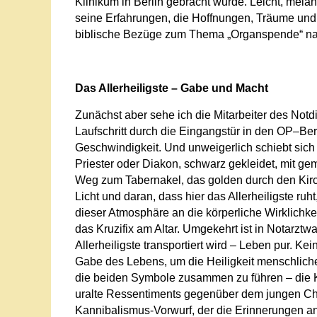
Klinikum in Berlin gebracht wurde. Leicht, melan
seine Erfahrungen, die Hoffnungen, Träume und 
biblische Bezüge zum Thema „Organspende“ n
Das Allerheiligste – Gabe und Macht
Zunächst aber sehe ich die Mitarbeiter des Notdi
Laufschritt durch die Eingangstür in den OP–Bereic
Geschwindigkeit. Und unweigerlich schiebt sich 
Priester oder Diakon, schwarz gekleidet, mit g
Weg zum Tabernakel, das golden durch den Kirch
Licht und daran, dass hier das Allerheiligste ruht,
dieser Atmosphäre an die körperliche Wirklichke
das Kruzifix am Altar. Umgekehrt ist in Notarzt
Allerheiligste transportiert wird – Leben pur. Ke
Gabe des Lebens, um die Heiligkeit menschlich
die beiden Symbole zusammen zu führen – die K
uralte Ressentiments gegenüber dem jungen Chr
Kannibalismus-Vorwurf, der die Erinnerungen 