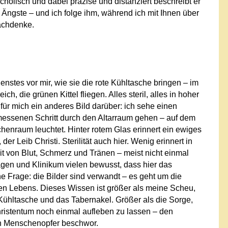
cholisch und dabei präzise und distanziert beschreibt er
Ängste – und ich folge ihm, während ich mit Ihnen über
achdenke.
enstes vor mir, wie sie die rote Kühltasche bringen – im
h, die grünen Kittel fliegen. Alles steril, alles in hoher
für mich ein anderes Bild darüber: ich sehe einen
emessenen Schritt durch den Altarraum gehen – auf dem
enraum leuchtet. Hinter rotem Glas erinnert ein ewiges
 der Leib Christi. Sterilität auch hier. Wenig erinnert in
it von Blut, Schmerz und Tränen – meist nicht einmal
wagen und Klinikum vielen bewusst, dass hier das
ine Frage: die Bilder sind verwandt – es geht um die
en Lebens. Dieses Wissen ist größer als meine Scheu,
ühltasche und das Tabernakel. Größer als die Sorge,
istentum noch einmal aufleben zu lassen – den
an Menschenopfer beschwor.