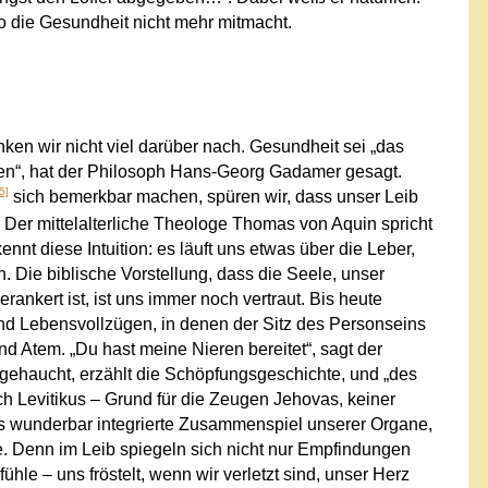
o die Gesundheit nicht mehr mitmacht.
ken wir nicht viel darüber nach. Gesundheit sei „das
n“, hat der Philosoph Hans-Georg Gadamer gesagt.
5]
sich bemerkbar machen, spüren wir, dass unser Leib
.
Der mittelalterliche Theologe Thomas von Aquin spricht
nnt diese Intuition: es läuft uns etwas über die Leber,
n. Die biblische Vorstellung, dass die Seele, unser
rankert ist, ist uns immer noch vertraut. Bis heute
nd Lebensvollzügen, in denen der Sitz des Personseins
nd Atem. „Du hast meine Nieren bereitet“, sagt der
ngehaucht, erzählt die Schöpfungsgeschichte, und „des
ch Levitikus – Grund für die Zeugen Jehovas, keiner
as wunderbar integrierte Zusammenspiel unserer Organe,
e. Denn im Leib spiegeln sich nicht nur Empfindungen
e – uns fröstelt, wenn wir verletzt sind, unser Herz