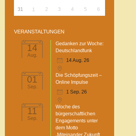
31
2
3
4
5
6
1
VERANSTALTUNGEN
Gedanken zur Woche:
14
Deutschlandfunk
Aug.
14 Aug. 26
Die Schöpfungszeit –
01
Online Impulse
Sep.
1 Sep. 26
Woche des
11
bürgerschaftlichen
Sep.
Engagements unter
dem Motto
„Miteinander Zukunft