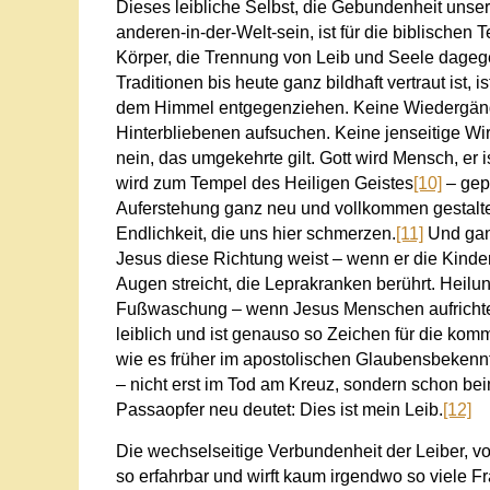
Dieses leibliche Selbst, die Gebundenheit unserer
anderen-in-der-Welt-sein, ist für die biblischen
Körper, die Trennung von Leib und Seele dageg
Traditionen bis heute ganz bildhaft vertraut ist,
dem Himmel entgegenziehen. Keine Wiedergänge
Hinterbliebenen aufsuchen. Keine jenseitige Wirk
nein, das umgekehrte gilt. Gott wird Mensch, er i
wird zum Tempel des Heiligen Geistes
[10]
– gepf
Auferstehung ganz neu und vollkommen gestaltet.
Endlichkeit, die uns hier schmerzen.
[11]
Und ganz
Jesus diese Richtung weist – wenn er die Kinde
Augen streicht, die Leprakranken berührt. Hei
Fußwaschung – wenn Jesus Menschen aufrichtet 
leiblich und ist genauso so Zeichen für die ko
wie es früher im apostolischen Glaubensbekennt
– nicht erst im Tod am Kreuz, sondern schon beim
Passaopfer neu deutet: Dies ist mein Leib.
[12]
Die wechselseitige Verbundenheit der Leiber, von
so erfahrbar und wirft kaum irgendwo so viele F