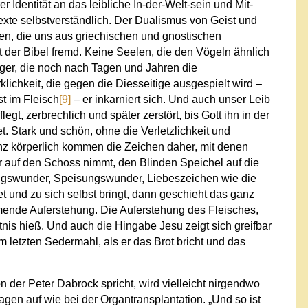
 Identität an das leibliche In-der-Welt-sein und Mit-
 Texte selbstverständlich. Der Dualismus von Geist und
en, die uns aus griechischen und gnostischen
 ist der Bibel fremd. Keine Seelen, die den Vögeln ähnlich
r, die noch nach Tagen und Jahren die
lichkeit, die gegen die Diesseitige ausgespielt wird –
st im Fleisch
[9]
– er inkarniert sich. Und auch unser Leib
legt, zerbrechlich und später zerstört, bis Gott ihn in der
 Stark und schön, ohne die Verletzlichkeit und
 körperlich kommen die Zeichen daher, mit denen
r auf den Schoss nimmt, den Blinden Speichel auf die
lungswunder, Speisungswunder, Liebeszeichen wie die
und zu sich selbst bringt, dann geschieht das ganz
mmende Auferstehung. Die Auferstehung des Fleisches,
nis hieß. Und auch die Hingabe Jesu zeigt sich greifbar
 letzten Sedermahl, als er das Brot bricht und das
 der Peter Dabrock spricht, wird vielleicht nirgendwo
ragen auf wie bei der Organtransplantation.
„Und so ist