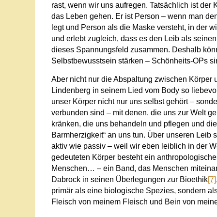
rast, wenn wir uns aufregen. Tatsächlich ist der
das Leben gehen. Er ist Person – wenn man den
legt und Person als die Maske versteht, in der w
und erlebt zugleich, dass es den Leib als seine
dieses Spannungsfeld zusammen. Deshalb könne
Selbstbewusstsein stärken – Schönheits-OPs sind
Aber nicht nur die Abspaltung zwischen Körper 
Lindenberg in seinem Lied vom Body so liebevoll 
unser Körper nicht nur uns selbst gehört – son
verbunden sind – mit denen, die uns zur Welt geb
kränken, die uns behandeln und pflegen und die
Barmherzigkeit“ an uns tun. Über unseren Leib 
aktiv wie passiv – weil wir eben leiblich in der 
gedeuteten Körper besteht ein anthropologische
Menschen… – ein Band, das Menschen miteinande
Dabrock in seinen Überlegungen zur Bioethik
[7]
primär als eine biologische Spezies, sondern al
Fleisch von meinem Fleisch und Bein von meine