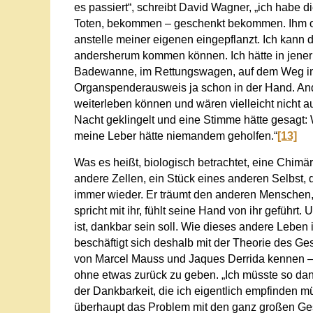
es passiert
“, schreibt David Wagner
, „ich habe 
Toten, bekommen – geschenkt bekommen. Ihm ode
anstelle meiner eigenen eingepflanzt. Ich kann d
andersherum kommen können. Ich hätte in jener
Badewanne, im Rettungswagen, auf dem Weg in d
Organspenderausweis ja schon in der Hand. And
weiterleben können und wären vielleicht nicht auf
Nacht geklingelt und eine Stimme hätte gesagt: W
meine Leber hätte niemandem geholfen.“
[13]
Was es heißt, biologisch betrachtet, eine Chimä
andere Zellen, ein Stück eines anderen Selbst, 
immer wieder. Er träumt den anderen Menschen, fü
spricht mit ihr, fühlt seine Hand von ihr geführt. 
ist, dankbar sein soll. Wie dieses andere Leb
beschäftigt sich deshalb mit der Theorie des 
von Marcel Mauss und Jaques Derrida kennen –
ohne etwas zurück zu geben.
„Ich müsste so dan
der Dankbarkeit, die ich eigentlich empfinden müs
überhaupt das Problem mit den ganz großen Ges