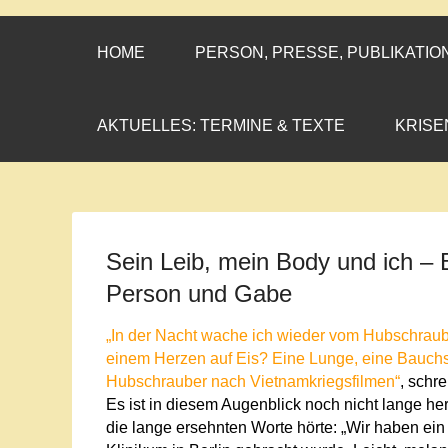
CORNELIA CO
»ENGAGEMENT MIT PROF
HOME
PERSON, PRESSE, PUBLIKATIO
AKTUELLES: TERMINE & TEXTE
KRISE
Sein Leib, mein Body und ich – 
Person und Gabe
„In der Nacht wache ich wieder vom Hubschraube
einem Herzen auf Eis? Eine Lunge, eine Bauchs
Hubschrauber nach Vietnamkriegsfilmen“
,
schre
Es ist in diesem Augenblick noch nicht lange her
die lange ersehnten Worte hörte: „Wir haben ein 