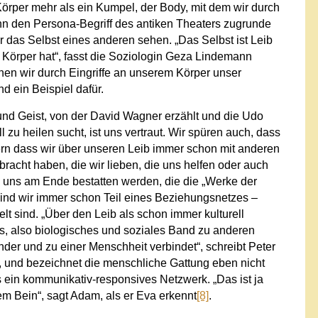
 Körper mehr als ein Kumpel, der Body, mit dem wir durch
n den Persona-Begriff des antiken Theaters zugrunde
ir das Selbst eines anderen sehen. „Das Selbst ist Leib
n Körper hat“, fasst die Soziologin Geza Lindemann
n wir durch Eingriffe an unserem Körper unser
 ein Beispiel dafür.
und Geist, von der David Wagner erzählt und die Udo
zu heilen sucht, ist uns vertraut. Wir spüren auch, dass
dern dass wir über unseren Leib immer schon mit anderen
racht haben, die wir lieben, die uns helfen oder auch
 uns am Ende bestatten werden, die die „Werke der
sind wir immer schon Teil eines Beziehungsnetzes –
Welt sind. „Über den Leib als schon immer kulturell
s, also biologisches und soziales Band zu anderen
r und zu einer Menschheit verbindet“, schreibt Peter
, und bezeichnet die menschliche Gattung eben nicht
s ein kommunikativ-responsives Netzwerk. „Das ist ja
m Bein“, sagt Adam, als er Eva erkennt
[8]
.