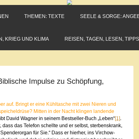
ENEN-MARX
IL«
NEN
THEMEN: TEXTE
SEELE & SORGE: ANGE
N, KRIEG UND KLIMA
REISEN, TAGEN, LESEN, TIPPS
Biblische Impulse zu Schöpfung,
r auf. Bringt er eine Kühltasche mit zwei Nieren und
peicheldrüse? Mitten in der Nacht klingen landende
ibt David Wagner in seinem Bestseller-Buch „Leben“
[1]
.
, dass das Telefon schellte und er selbst, sterbenskrank,
Spenderorgan für Sie.“ Dass er hierher, ins Virchow-