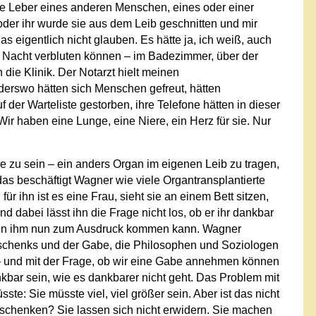
die Leber eines anderen Menschen, eines oder einer
r ihr wurde sie aus dem Leib geschnitten und mir
as eigentlich nicht glauben. Es hätte ja, ich weiß, auch
 Nacht verbluten können – im Badezimmer, über der
ie Klinik. Der Notarzt hielt meinen
erswo hätten sich Menschen gefreut, hätten
 der Warteliste gestorben, ihre Telefone hätten in dieser
ir haben eine Lunge, eine Niere, ein Herz für sie. Nur
re zu sein – ein anders Organ im eigenen Leib zu tragen,
das beschäftigt Wagner wie viele Organtransplantierte
r ihn ist es eine Frau, sieht sie an einem Bett sitzen,
Und dabei lässt ihn die Frage nicht los, ob er ihr dankbar
en in ihm nun zum Ausdruck kommen kann. Wagner
Geschenks und der Gabe, die Philosophen und Soziologen
 und mit der Frage, ob wir eine Gabe annehmen können
kbar sein, wie es dankbarer nicht geht. Das Problem mit
ste: Sie müsste viel, viel größer sein. Aber ist das nicht
chenken? Sie lassen sich nicht erwidern. Sie machen