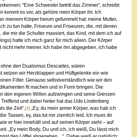
erkennen: “
Eine Schwester betritt das Zimmer“,
schreibt
Mir kommt es vor, als gehöre mein Körper ihr. Ich
 an meinem Körper herum gefummelt hat: meine Mutter,
ch zu tun hatte, Friseure und Friseuren, die, mit denen
 die mir die Schulter massiert, das Kind, mit dem ich auf
ngs) hatte ich mich ganz für mich allein. Der Körper
st nicht mehr meiner. Ich habe ihn abgegeben, ich habe
r, ohne den Dualismus Descartes, wären
st setzen wir Herzklappen und Hüftgelenke ein wie
inen Filter. Genauso selbstverständlich wie wir den
Medikamenten fit machen und in Form bringen. Die
er den eigenen Willen aufzwingen und seine Grenzen
. Treffend und dabei heiter hat das Udo Lindenberg
s die Zeit“.
[4]
„Ey, du mein armer Körper, was hab ich
e Tassen, ey, das tut mir ziemlich leid. Ich muss dir
 wie er hier innehält und auf seinen Körper sieht – auf
eit.
„Ey mein Body, Du und ich, ich weiß, Du lässt mich
längst den Löffel abgegeben…“.
Dabei weiß er natürlich: