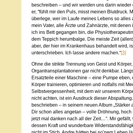
beschreiben – und wir werden uns darin wieder 
er
, “fühlt mir den Puls, misst meinen Blutdruck. 
überlege, wer im Laufe meines Lebens so alles
mein Vater, alle Ärzte und Zahnärzte, mit denen i
ich ins Bett gegangen bin, die Physiotherapeutin,
dem Teppich herumbalge. Die meiste Zeit (allerdi
aber, der hier im Krankenhaus behandelt wird, i
unterschrieben. Ich lasse andere machen.
“
[3]
Ohne die strikte Trennung von Geist und Körpe
Organtransplantationen gar nicht denkbar. Läng
Ersatzteile einer Maschine – eine Pumpe eben, e
Körper trainieren, optimieren und notfalls mit 
Selbstvergessenheit, mit dem wir unserem Körp
nicht achten, ist ein Ausdruck dieser Abspaltung
beschrieben – in seinem neuen Album „Stärker al
Dir schon alles angetan – volle Dröhnung, hoch di
jetzt mal danken nach all der Zeit…“.
Mir gefällt,
dessen Kraft und wunderbare Widerstandsfähigk
nicht im Stich. Andre hätten bei so’nem Leben 