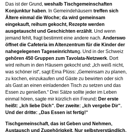
Das ist der Grund,
weshalb Tischgemeinschaften
Konjunktur haben
. In Gemeindehäusern
treffen sich
Ältere einmal die Woche; da wird gemeinsam
eingekauft, reihum gekocht, Rezepte werden
ausgetauscht und Geschichten erzählt
. Und wenn
jemand fehlt, fragt bestimmt eine andere nach.
Anderswo
öffnet die Cafeteria im Altenzentrum für die Kinder der
nahegelegenen Tageseinrichtun
g. Und in der Schweiz
gehören 450 Gruppen zum Tavolata-Netzwerk
. Dort
wird reihum in den Häusern gekocht und: „Ich weiß nicht,
was schöner ist“, sagt Erna Plüss: „Gemeinsam zu planen,
zu kochen, einzukaufen und Gäste zu bewirten oder sich
als Gast an einen einladenden Tisch zu setzen und das
Essen zu genießen.“ Drei Sätze sollte jeder im Leben
einmal hören, sagte mir kürzlich ein Freund
: Der erste
heißt: „Ich liebe Dich“. Der zweite: „Ich vergebe Dir“.
Und der dritte: „Das Essen ist fertig!“
Tischgemeinschaft, das ist Geben und Nehmen,
Austausch und Zugehörigkeit. Nur selbstverständlich,