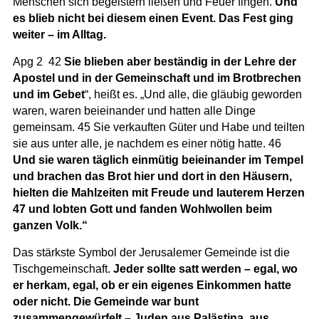
Menschen sich begeistern ließen und Feuer fingen.
Und
es blieb nicht bei diesem einen Event. Das Fest ging
weiter – im Alltag.
Apg 2 42
Sie blieben aber beständig in der Lehre der
Apostel und in der Gemeinschaft und im Brotbrechen
und im Gebet
“, heißt es. „Und alle, die gläubig geworden
waren, waren beieinander und hatten alle Dinge
gemeinsam. 45 Sie verkauften Güter und Habe und teilten
sie aus unter alle, je nachdem es einer nötig hatte. 46
Und sie waren täglich einmütig beieinander im Tempel
und brachen das Brot hier und dort in den Häusern,
hielten die Mahlzeiten mit Freude und lauterem Herzen
47 und lobten Gott und fanden Wohlwollen beim
ganzen Volk.“
Das stärkste Symbol der Jerusalemer Gemeinde ist die
Tischgemeinschaft.
Jeder sollte satt werden – egal, wo
er herkam, egal, ob er ein eigenes Einkommen hatte
oder nicht. Die Gemeinde war bunt
zusammengewürfelt – Juden aus Palästina, aus