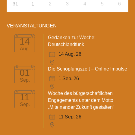
31
2
3
4
5
6
1
VERANSTALTUNGEN
Gedanken zur Woche:
14
Deutschlandfunk
Aug.
14 Aug. 26
Die Schöpfungszeit – Online Impulse
01
1 Sep. 26
Sep.
Woche des bürgerschaftlichen
11
Engagements unter dem Motto
Sep.
„Miteinander Zukunft gestalten“
11 Sep. 26