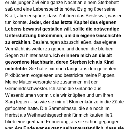
er als junger Zivi eine ganze Nacht an einem Sterbebett
saß und eine Lebensbeichte hörte. Es ging über seine
Kraft, aber er spürte, dass Zuhören das Beste war, was er
tun konnte
. Jeder, der das letzte Kapitel des eigenen
Lebens bewusst gestalten will, sollte die notwendige
Unterstützung bekommen, um die eigene Geschichte
zu erzählen
, Beziehungen abzuschließen, das eigene
Vermächtnis weiter zu geben, und denen, die bleiben,
Segen zu hinterlassen
. Ich erinnere mich an die alt
gewordene Nachbarin, deren Sterben ich als Kind
miterlebte
. Sie hatte mir noch lange aus den geliebten
Pixibüchern vorgelesen und bestrickte meine Puppen.
Meine Mutter versorgte sie zusammen mit der
Gemeindeschwester. Ich sehe die Girlande aus
Wiesenblumen vor mir, die wir knüpften und um ihren
Sarg legten – so wie sie mir oft Blumenkränze in die Zöpfe
geflochten hatte. Die Sammeltasse, die sie noch im
Herbst als Weihnachtsgeschenk für mich kaufen ließ,
blieb eine greifbare Erinnerung, als sie schon gegangen
war.
Am Ende war es ganz selbstverständlich, dass sie