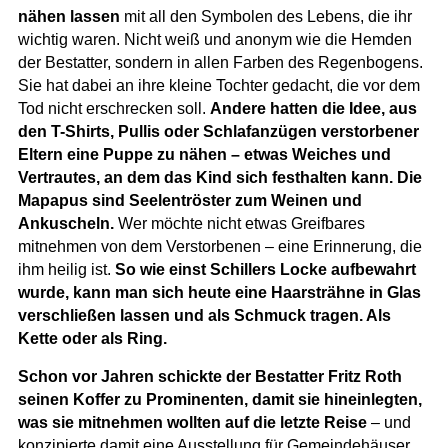
nähen lassen
mit all den Symbolen des Lebens, die ihr
wichtig waren. Nicht weiß und anonym wie die Hemden
der Bestatter, sondern in allen Farben des Regenbogens.
Sie hat dabei an ihre kleine Tochter gedacht, die vor dem
Tod nicht erschrecken soll.
Andere hatten die Idee, aus
den T-Shirts, Pullis oder Schlafanzügen verstorbener
Eltern eine Puppe zu nähen – etwas Weiches und
Vertrautes, an dem das Kind sich festhalten kann. Die
Mapapus sind Seelentröster zum Weinen und
Ankuscheln.
Wer möchte nicht etwas Greifbares
mitnehmen von dem Verstorbenen – eine Erinnerung, die
ihm heilig ist.
So wie einst Schillers Locke aufbewahrt
wurde, kann man sich heute eine Haarsträhne in Glas
verschließen lassen und als Schmuck tragen. Als
Kette oder als Ring.
Schon vor Jahren schickte der Bestatter Fritz Roth
seinen Koffer zu Prominenten, damit sie hineinlegten,
was sie mitnehmen wollten auf die letzte Reise
– und
konzipierte damit eine Ausstellung für Gemeindehäuser