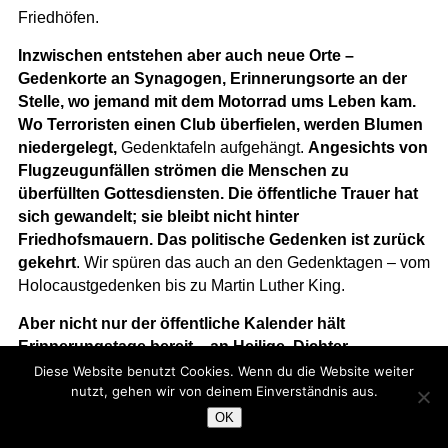
Friedhöfen.
Inzwischen entstehen aber auch neue Orte –
Gedenkorte an Synagogen, Erinnerungsorte an der
Stelle, wo jemand mit dem Motorrad ums Leben kam.
Wo Terroristen einen Club überfielen, werden Blumen
niedergelegt,
Gedenktafeln aufgehängt.
Angesichts von
Flugzeugunfällen strömen die Menschen zu
überfüllten Gottesdiensten. Die öffentliche Trauer hat
sich gewandelt; sie bleibt nicht hinter
Friedhofsmauern. Das politische Gedenken ist zurück
gekehrt
. Wir spüren das auch an den Gedenktagen – vom
Holocaustgedenken bis zu Martin Luther King.
Aber nicht nur der öffentliche Kalender hält
Erinnerungstage bereit – an Heilige, Dichter,
historische Gestalten. Auch unsere persönlichen
Diese Website benutzt Cookies. Wenn du die Website weiter
nutzt, gehen wir von deinem Einverständnis aus.
Kalender halten diese Momente des Gedenkens
bereit.
Die Geburts- und Sterbedaten unserer Eltern, von
OK
Freunden und Nachbarn müssen wir kaum eintragen – sie