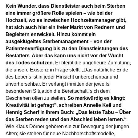
Kein Wunder, dass Dienstleister auch beim Sterben
eine immer größere Rolle spielen – wie bei der
Hochzeit, wo es inzwischen Hochzeitsmanager gibt,
hat sich auch hier ein freier Markt von Rednern und
Begleitern entwickelt. Hinzu kommt ein
ausgeklügeltes Sterbemanagement – von der
Patientenverfügung bis zu den Dienstleistungen des
Bestatters. Aber das kann uns nicht vor der Wucht
des Todes schützen
. Er bleibt die ungeheure Zumutung,
die unsere Existenz in Frage stellt. „Das natürliche Ende
des Lebens ist in jeder Hinsicht unberechenbar und
unvorhersehbar. Er verlangt inmitten der jeweils
besonderen Situation die Bereitschaft, sich dem
Geschehen offen zu stellen.
So merkwürdig es klingt:
Kreativität ist gefragt“, schreiben Annelie Keil und
Hennig Scherf in ihrem Buch: „Das letzte Tabu – Über
das Sterben reden und den Abschied leben lernen.“
Wie Klaus Dörner gehören sie zur Bewegung der jungen
Alten; sie stehen für neue Nachbarschaftsmodelle,