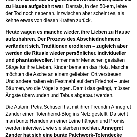
zu Hause aufgebahrt war
. Damals, in den 50-ern, lebte
der Tod noch nebenan. Inzwischen aber scheint es, als
kehrte etwas von diesen Kräften zurück.
Heute wagen es manche wieder, ihre Lieben zu Hause
aufzubahren. Der Prozess des Abschiednehmens
verändert sich, Traditionen erodieren – zugleich aber
werden die Rituale wieder persönlicher, individueller
und phantasievoller
. Immer mehr Menschen gestalten
Särge für ihre Lieben, Kinder bemalen das Holz. Manche
möchten die Asche an einem geliebten Ort verstreuen.
Und andere halten ein Festmahl auf dem Friedhof – unter
Bäumen, wo die Vögel singen. Damit das gelingt, müssen
Ängste überwunden und Tabus abgebaut werden.
Die Autorin Petra Schuseil hat mit ihrer Freundin Annegret
Zander einen Totenhemd-Blog ins Netz gestellt. Da sieht
man bunte Hemden an einer Leine hängen und Promis
werden interviewt, wie sie sterben möchten.
Annegret
Zander hat sich eine bunte Patchwork-Totendecke