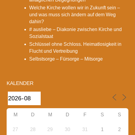
Welche Kirche wollen wir in Zukunft sein –
und was muss sich ändern auf dem Weg
dahin?
# ausliebe – Diakonie zwischen Kirche und
Sozialstaat
Schlüssel ohne Schloss. Heimatlosigkeit in
Flucht und Vertreibung
Selbstsorge – Fürsorge – Mitsorge
KALENDER
M
D
M
D
F
S
S
27
28
29
30
31
1
2