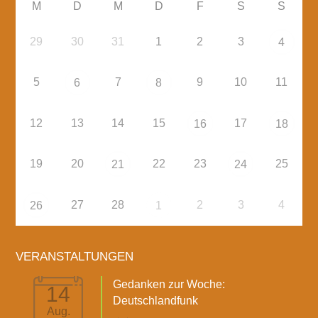
M
D
M
D
F
S
S
29
30
31
1
2
3
4
5
7
9
10
11
6
8
12
13
14
15
17
16
18
19
20
22
23
25
21
24
27
28
2
3
4
26
1
VERANSTALTUNGEN
Gedanken zur Woche:
14
Deutschlandfunk
Aug.