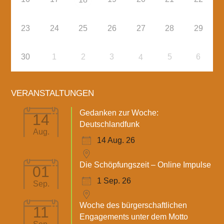
23
24
25
26
27
28
29
30
1
2
3
5
6
4
VERANSTALTUNGEN
Gedanken zur Woche:
14
Deutschlandfunk
Aug.
14 Aug. 26
Die Schöpfungszeit – Online Impulse
01
1 Sep. 26
Sep.
Woche des bürgerschaftlichen
11
Engagements unter dem Motto