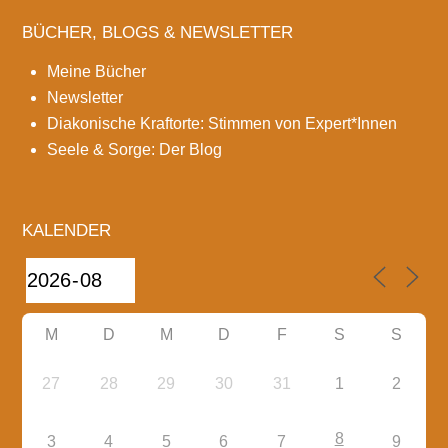
BÜCHER, BLOGS & NEWSLETTER
Meine Bücher
Newsletter
Diakonische Kraftorte: Stimmen von Expert*Innen
Seele & Sorge: Der Blog
KALENDER
M
D
M
D
F
S
S
27
28
29
30
31
1
2
8
3
4
5
6
7
9