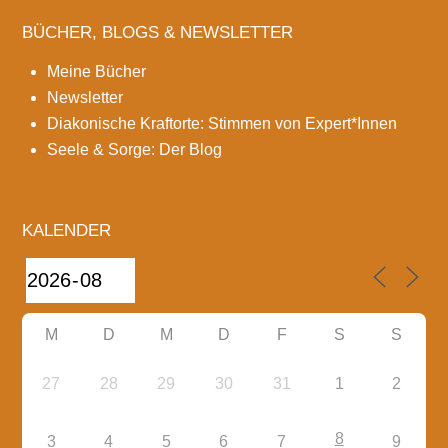
BÜCHER, BLOGS & NEWSLETTER
Meine Bücher
Newsletter
Diakonische Kraftorte: Stimmen von Expert*Innen
Seele & Sorge: Der Blog
KALENDER
M
D
M
D
F
S
S
27
28
29
30
31
1
2
8
3
4
5
6
7
9