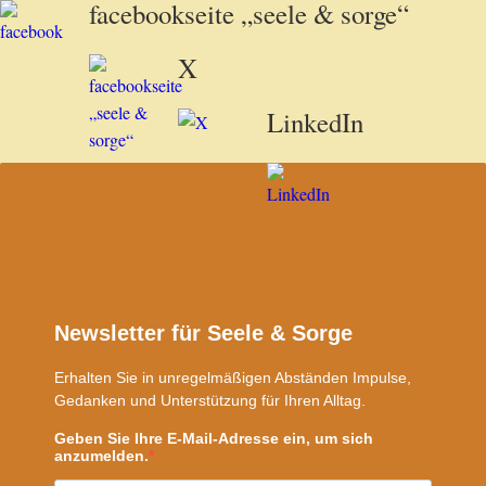
facebookseite „seele & sorge“
X
LinkedIn