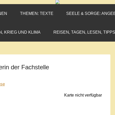
ENEN-MARX
IL«
NEN
THEMEN: TEXTE
SEELE & SORGE: ANGE
N, KRIEG UND KLIMA
REISEN, TAGEN, LESEN, TIPPS
rin der Fachstelle
nse
Karte nicht verfügbar