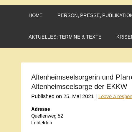
CORNELIA CO
»ENGAGEMENT MIT PROF
HOME
PERSON, PRESSE, PUBLIKATIO
AKTUELLES: TERMINE & TEXTE
KRISE
Altenheimseelsorgerin und Pfarre
Altenheimseelsorge der EKKW
Published on
25. Mai 2021
|
Leave a respo
Adresse
Quellenweg 52
Lohfelden