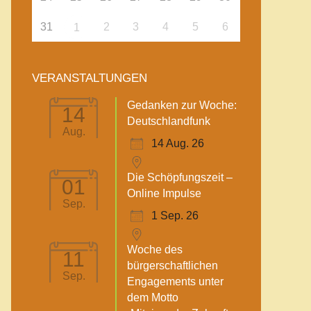
31
2
3
4
5
6
1
VERANSTALTUNGEN
Gedanken zur Woche:
14
Deutschlandfunk
Aug.
14 Aug. 26
Die Schöpfungszeit –
01
Online Impulse
Sep.
1 Sep. 26
Woche des
11
bürgerschaftlichen
Sep.
Engagements unter
dem Motto