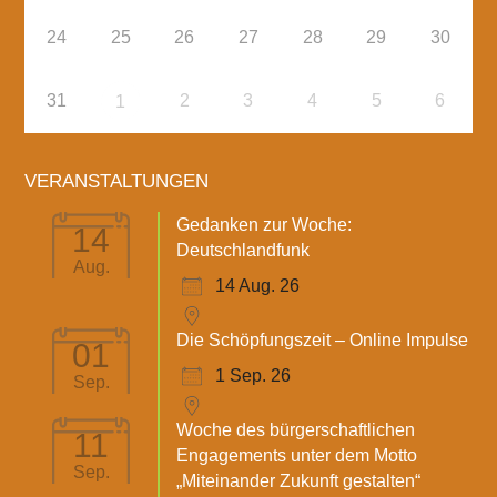
24
25
26
27
28
29
30
31
2
3
4
5
6
1
VERANSTALTUNGEN
Gedanken zur Woche:
14
Deutschlandfunk
Aug.
14 Aug. 26
Die Schöpfungszeit – Online Impulse
01
1 Sep. 26
Sep.
Woche des bürgerschaftlichen
11
Engagements unter dem Motto
Sep.
„Miteinander Zukunft gestalten“