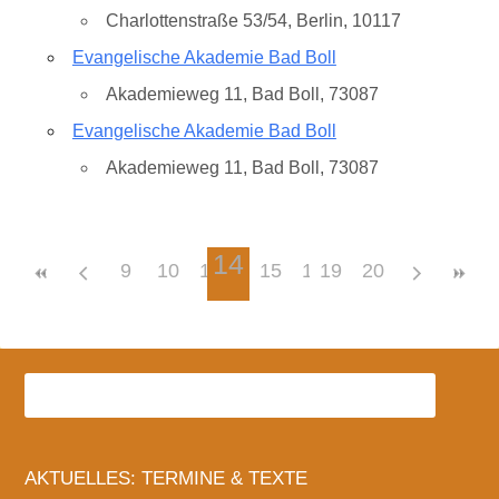
Charlottenstraße 53/54, Berlin, 10117
Evangelische Akademie Bad Boll
Akademieweg 11, Bad Boll, 73087
Evangelische Akademie Bad Boll
Akademieweg 11, Bad Boll, 73087
14
9
10
11
12
15
13
16
19
17
20
18
AKTUELLES: TERMINE & TEXTE