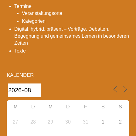
Termine
Veranstaltungsorte
Kategorien
Digital, hybrid, präsent – Vorträge, Debatten,
Begegnung und gemeinsames Lernen in besonderen
Zeiten
Texte
KALENDER
M
D
M
D
F
S
S
27
28
29
30
31
1
2