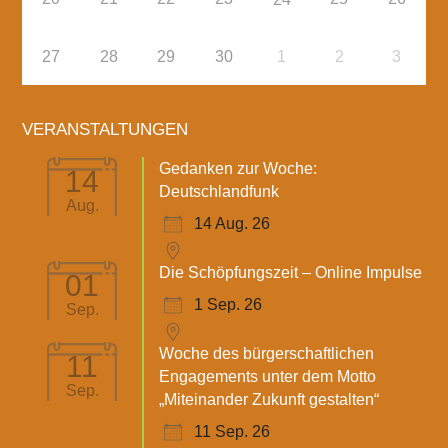
27
28
29
30
1
2
3
VERANSTALTUNGEN
Gedanken zur Woche:
14
Deutschlandfunk
Aug.
14 Aug. 26
Die Schöpfungszeit – Online Impulse
01
1 Sep. 26
Sep.
Woche des bürgerschaftlichen
11
Engagements unter dem Motto
Sep.
„Miteinander Zukunft gestalten“
11 Sep. 26