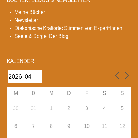
BÜCHER, BLOGS & NEWSLETTER
Meine Bücher
Newsletter
Diakonische Kraftorte: Stimmen von Expert*Innen
Seele & Sorge: Der Blog
KALENDER
M
D
M
D
F
S
S
30
31
1
2
3
4
5
6
7
8
9
10
11
12