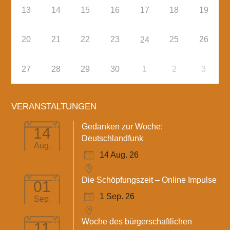
13
14
15
16
17
18
19
20
21
22
23
25
26
24
27
28
29
30
1
2
3
VERANSTALTUNGEN
Gedanken zur Woche:
14
Deutschlandfunk
Aug.
14 Aug. 26
Die Schöpfungszeit – Online Impulse
01
1 Sep. 26
Sep.
Woche des bürgerschaftlichen
11