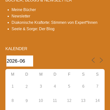
BÜCHER, BLOGS & NEWSLETTER
Meine Bücher
Newsletter
Diakonische Kraftorte: Stimmen von Expert*Innen
Seele & Sorge: Der Blog
KALENDER
M
D
M
D
F
S
S
1
3
4
5
6
7
2
8
10
11
12
13
14
9