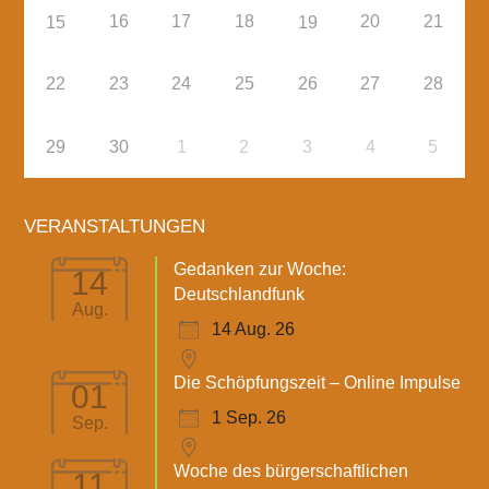
16
17
18
20
21
15
19
22
23
24
25
26
27
28
29
30
1
2
3
4
5
VERANSTALTUNGEN
Gedanken zur Woche:
14
Deutschlandfunk
Aug.
14 Aug. 26
Die Schöpfungszeit – Online Impulse
01
1 Sep. 26
Sep.
Woche des bürgerschaftlichen
11