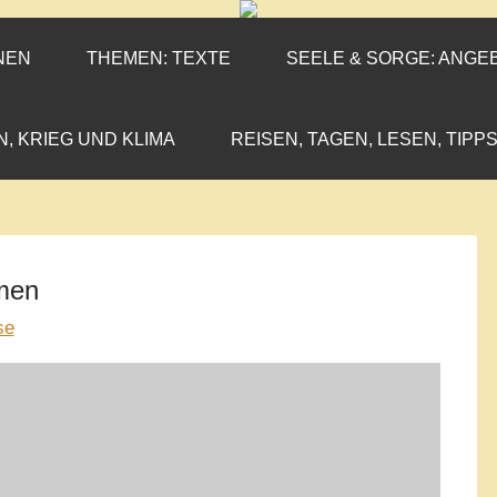
ENEN-MARX
IL«
NEN
THEMEN: TEXTE
SEELE & SORGE: ANGE
N, KRIEG UND KLIMA
REISEN, TAGEN, LESEN, TIPPS
men
se