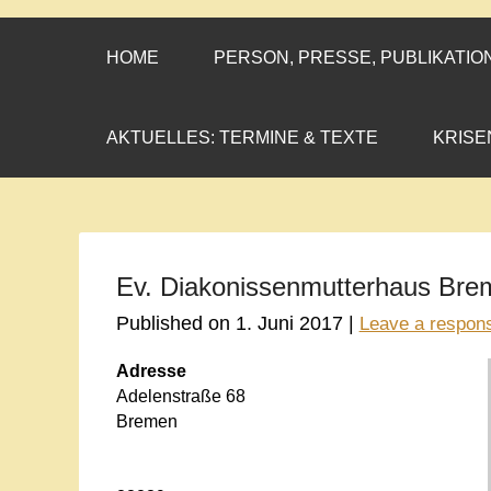
CORNELIA CO
»ENGAGEMENT MIT PROF
HOME
PERSON, PRESSE, PUBLIKATIO
AKTUELLES: TERMINE & TEXTE
KRISE
Ev. Diakonissenmutterhaus Bre
Published on
1. Juni 2017
|
Leave a respon
Adresse
Adelenstraße 68
Bremen