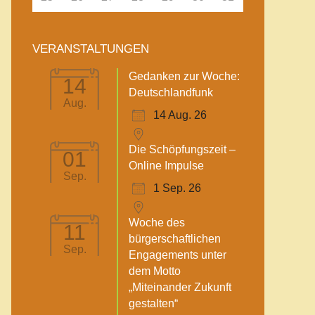
VERANSTALTUNGEN
Gedanken zur Woche:
14
Deutschlandfunk
Aug.
14 Aug. 26
Die Schöpfungszeit –
01
Online Impulse
Sep.
1 Sep. 26
Woche des
11
bürgerschaftlichen
Sep.
Engagements unter
dem Motto
„Miteinander Zukunft
gestalten“