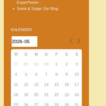
Expert*Innen
Seele & Sorge: Der Blog
KALENDER
M
D
M
D
F
S
S
27
28
29
30
1
2
3
4
6
7
8
9
10
5
11
12
13
14
15
16
17
18
19
20
21
22
24
23
25
26
27
28
29
30
31