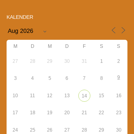
KALENDER
M
D
M
D
F
S
S
27
28
29
30
31
1
2
9
3
4
5
6
7
8
10
11
12
13
15
16
14
17
18
19
20
21
22
23
24
25
26
27
28
29
30