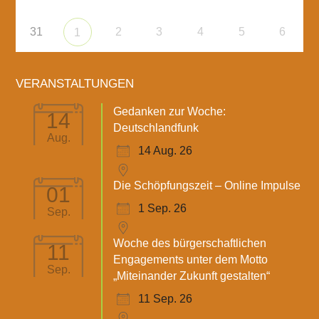
31
2
3
4
5
6
1
VERANSTALTUNGEN
Gedanken zur Woche:
14
Deutschlandfunk
Aug.
14 Aug. 26
Die Schöpfungszeit – Online Impulse
01
1 Sep. 26
Sep.
Woche des bürgerschaftlichen
11
Engagements unter dem Motto
Sep.
„Miteinander Zukunft gestalten“
11 Sep. 26