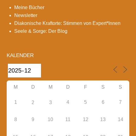
Meine Bücher
Newsletter
Diakonische Kraftorte: Stimmen von Expert*Innen
Seele & Sorge: Der Blog
KALENDER
M
D
M
D
F
S
S
1
4
5
6
7
2
3
8
9
10
11
12
13
14