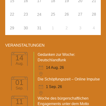
15
16
17
18
19
20
21
22
23
25
26
27
28
24
29
30
31
1
2
3
4
VERANSTALTUNGEN
Gedanken zur Woche:
14
Deutschlandfunk
Aug.
14 Aug. 26
Die Schöpfungszeit – Online Impulse
01
1 Sep. 26
Sep.
Woche des bürgerschaftlichen
11
Engagements unter dem Motto