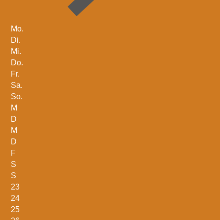
Mo.
Di.
Mi.
Do.
Fr.
Sa.
So.
M
D
M
D
F
S
S
23
24
25