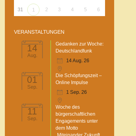
31
2
3
4
5
6
1
VERANSTALTUNGEN
Gedanken zur Woche:
14
Deutschlandfunk
Aug.
14 Aug. 26
Die Schöpfungszeit –
01
Online Impulse
Sep.
1 Sep. 26
Woche des
11
bürgerschaftlichen
Sep.
Engagements unter
dem Motto
„Miteinander Zukunft