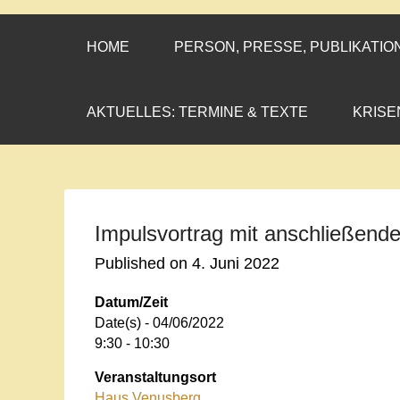
CORNELIA CO
»ENGAGEMENT MIT PROF
HOME
PERSON, PRESSE, PUBLIKATIO
AKTUELLES: TERMINE & TEXTE
KRISE
Impulsvortrag mit anschließend
Published on
4. Juni 2022
Datum/Zeit
Date(s) - 04/06/2022
9:30 - 10:30
Veranstaltungsort
Haus Venusberg