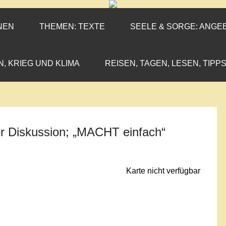
ENEN-MARX
IL«
NEN
THEMEN: TEXTE
SEELE & SORGE: ANGE
N, KRIEG UND KLIMA
REISEN, TAGEN, LESEN, TIPPS
er Diskussion; „MACHT einfach“
Karte nicht verfügbar