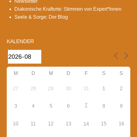
Newsletter
Diakonische Kraftorte: Stimmen von Expert*Innen
Seele & Sorge: Der Blog
KALENDER
M
D
M
D
F
S
S
27
28
29
30
31
1
2
7
3
4
5
6
8
9
10
11
12
13
15
16
14