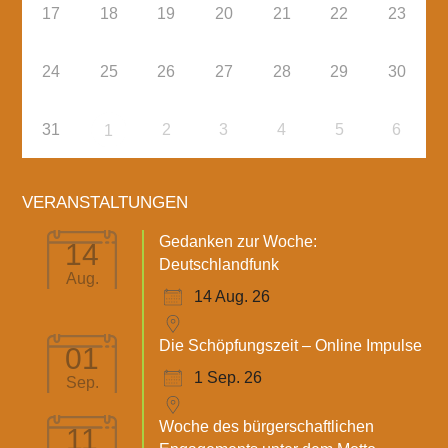
17
18
19
20
21
22
23
24
25
26
27
28
29
30
31
2
3
4
5
6
1
VERANSTALTUNGEN
Gedanken zur Woche:
14
Deutschlandfunk
Aug.
14 Aug. 26
Die Schöpfungszeit – Online Impulse
01
1 Sep. 26
Sep.
Woche des bürgerschaftlichen
11