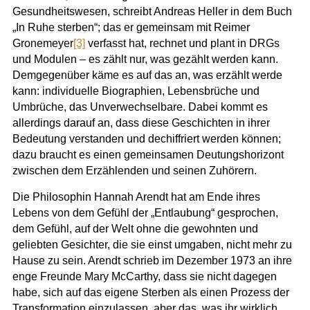
Gesundheitswesen, schreibt Andreas Heller in dem Buch
„In Ruhe sterben“; das er gemeinsam mit Reimer
Gronemeyer
[3]
verfasst hat, rechnet und plant in DRGs
und Modulen – es zählt nur, was gezählt werden kann.
Demgegenüber käme es auf das an, was erzählt werde
kann: individuelle Biographien, Lebensbrüche und
Umbrüche, das Unverwechselbare. Dabei kommt es
allerdings darauf an, dass diese Geschichten in ihrer
Bedeutung verstanden und dechiffriert werden können;
dazu braucht es einen gemeinsamen Deutungshorizont
zwischen dem Erzählenden und seinen Zuhörern.
Die Philosophin Hannah Arendt hat am Ende ihres
Lebens von dem Gefühl der „Entlaubung“ gesprochen,
dem Gefühl, auf der Welt ohne die gewohnten und
geliebten Gesichter, die sie einst umgaben, nicht mehr zu
Hause zu sein. Arendt schrieb im Dezember 1973 an ihre
enge Freunde Mary McCarthy, dass sie nicht dagegen
habe, sich auf das eigene Sterben als einen Prozess der
Transformation einzulassen, aber das, was ihr wirklich