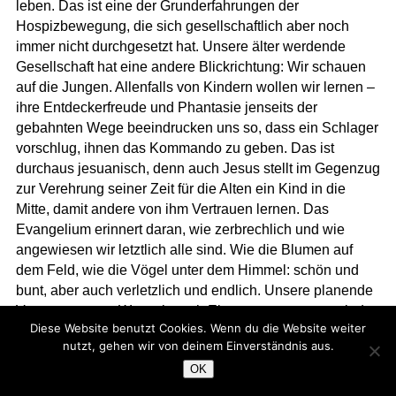
leben. Das ist eine der Grunderfahrungen der
Hospizbewegung, die sich gesellschaftlich aber noch
immer nicht durchgesetzt hat. Unsere älter werdende
Gesellschaft hat eine andere Blickrichtung: Wir schauen
auf die Jungen. Allenfalls von Kindern wollen wir lernen –
ihre Entdeckerfreude und Phantasie jenseits der
gebahnten Wege beeindrucken uns so, dass ein Schlager
vorschlug, ihnen das Kommando zu geben. Das ist
durchaus jesuanisch, denn auch Jesus stellt im Gegenzug
zur Verehrung seiner Zeit für die Alten ein Kind in die
Mitte, damit andere von ihm Vertrauen lernen. Das
Evangelium erinnert daran, wie zerbrechlich und wie
angewiesen wir letztlich alle sind. Wie die Blumen auf
dem Feld, wie die Vögel unter dem Himmel: schön und
bunt, aber auch verletzlich und endlich. Unsere planende
Vorsorge, unser Wunsch nach Eigenverantwortung sind
Diese Website benutzt Cookies. Wenn du die Website weiter
wichtig – aber sie können das Vertrauen nicht ersetzen –
nutzt, gehen wir von deinem Einverständnis aus.
das Gottvertrauen nicht und nicht das Vertrauen in andere
OK
Menschen. Wir müssen – und wir dürfen – damit leben,
dass Leben mehr ist, als wir planen und uns vorstellen