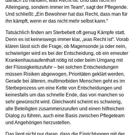
danach zu handeln, was Recht ist. Und das nicht im
Alleingang, sondern immer im Team“, sagt der Pflegende.
Und schließt: „Ein Bewohner hat das Recht, dass man für
ihn kämpft, wenn er das nicht mehr selbst kann.“
Tatsächlich finden am Sterbebett oft genug Kämpfe statt.
Denn es ist keineswegs immer klar, „was Recht ist“. Vorab
klären lässt sich die Frage, ob Magensonde ja oder nein,
schwieriger wird es bei der Entscheidung, ob ein erneuter
Krankenhausaufenthalt nötig ist oder beim Umgang mit
der Flüssigkeitszufuhr – bei solchen Entscheidungen
müssen Risiken abgewogen, Prioritäten geklärt werden.
Gerade bei älteren, multimorbiden Menschen geht es im
Sterbeprozess um eine Kette von Entscheidungen und
keinesfalls um das schnelle Ende, das von manchen so
sehr gewünscht wird. Gleichwohl scheint es schwierig,
alle Beteiligten zusammenzurufen und einen hilfreichen
Dialog zu führen, auch eine Basis zwischen Pflegeteam
und Angehörigen herzustellen.
Das liegt nicht nur daran, dass die Einrichtungen mit der