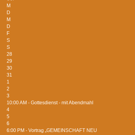
M
D
M
D
F
S
S
28
29
30
31
1
2
3
10:00 AM -
Gottesdienst - mit Abendmahl
4
5
6
6:00 PM -
Vortrag „GEMEINSCHAFT NEU