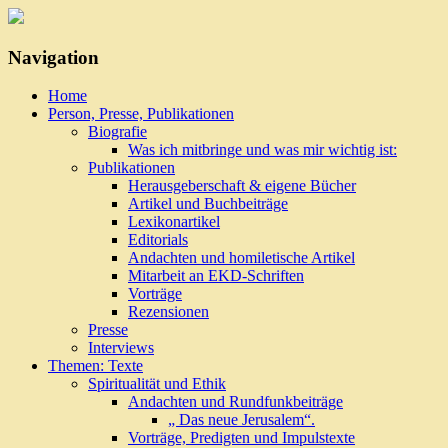
Navigation
»Engagement mit Profil«
Cornelia Coenen-Marx
Home
Person, Presse, Publikationen
Biografie
Was ich mitbringe und was mir wichtig ist:
Publikationen
Herausgeberschaft & eigene Bücher
Artikel und Buchbeiträge
Lexikonartikel
Editorials
Andachten und homiletische Artikel
Mitarbeit an EKD-Schriften
Vorträge
Rezensionen
Presse
Interviews
Themen: Texte
Spiritualität und Ethik
Andachten und Rundfunkbeiträge
„ Das neue Jerusalem“.
Vorträge, Predigten und Impulstexte