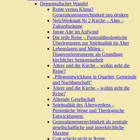
Demografischer Wandel
Rente versus Klima?
Generationengerechtigkeit neu denken
NetzWerkstatt Nr 2 Kirche – Alter –
Zukunftsräume
Junge Alte im Aufwind
Die reife Reise – Pastoraltheologische
Überlegungen zur Spiritualität im Alter
Lebenslagen und Milieu –
Diagnoseinstrumente als Grundlage
kirchlicher Seniorenarbeit
Ältere und die Kirche – wohin geht die
Reise?
„Pflegeentwicklung in Quartier, Gemeinde
und Nachbarschaft“
Ältere und die Kirche – wohin geht die
Reise?
Alternde Gesellschaft
Spiritualität des Älterwerdens –
Persönliche Wege und Theologische
Entwicklungen:
Generationengerechtigkeit als zentrale
gesellschaftliche und innerkirchliche
Maxime
Gott schickt nicht in Rente