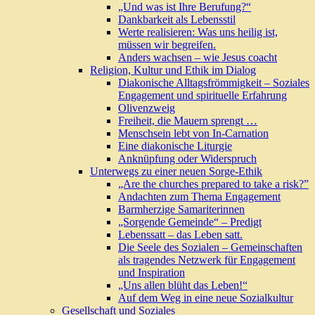
„Und was ist Ihre Berufung?“
Dankbarkeit als Lebensstil
Werte realisieren: Was uns heilig ist,
müssen wir begreifen.
Anders wachsen – wie Jesus coacht
Religion, Kultur und Ethik im Dialog
Diakonische Alltagsfrömmigkeit – Soziales
Engagement und spirituelle Erfahrung
Olivenzweig
Freiheit, die Mauern sprengt …
Menschsein lebt von In-Carnation
Eine diakonische Liturgie
Anknüpfung oder Widerspruch
Unterwegs zu einer neuen Sorge-Ethik
„Are the churches prepared to take a risk?”
Andachten zum Thema Engagement
Barmherzige Samariterinnen
„Sorgende Gemeinde“ – Predigt
Lebenssatt – das Leben satt.
Die Seele des Sozialen – Gemeinschaften
als tragendes Netzwerk für Engagement
und Inspiration
„Uns allen blüht das Leben!“
Auf dem Weg in eine neue Sozialkultur
Gesellschaft und Soziales