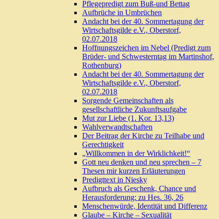
Pflegepredigt zum Buß-und Bettag
Aufbrüche in Umbrüchen
Andacht bei der 40. Sommertagung der
Wirtschaftsgilde e.V., Oberstorf,
02.07.2018
Hoffnungszeichen im Nebel (Predigt zum
Brüder- und Schwesterntag im Martinshof,
Rothenburg)
Andacht bei der 40. Sommertagung der
Wirtschaftsgilde e.V., Oberstorf,
02.07.2018
Sorgende Gemeinschaften als
gesellschaftliche Zukunftsaufgabe
Mut zur Liebe (1. Kor. 13,13)
Wahlverwandtschaften
Der Beitrag der Kirche zu Teilhabe und
Gerechtigkeit
„Willkommen in der Wirklichkeit!“
Gott neu denken und neu sprechen – 7
Thesen mir kurzen Erläuterungen
Predigttext in Niesky
Aufbruch als Geschenk, Chance und
Herausforderung: zu Hes. 36, 26
Menschenwürde, Identität und Differenz
Glaube – Kirche – Sexualität