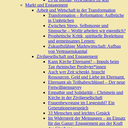
Markt und Engagement
Arbeit und Wirtschaft in der Transformation
Transformation – Reformation: Aufbrüche
in Umbrüchen
Zwischen Stress, Selbstsorge und
Sinnsuche – Wofür arbeiten wir eigentlich?
Prophetische Kritik, spirituelle Begleitung
und gemeinsames Lernen:
Zukunftsfähige Marktwirtschaft: Aufbau
von Vertrauenskapital
Zivilgesellschaft und Engagement
Kann Kirche Ehrenamt? – Impuls beim
Tag rheinischer Presbyter*innen
Auch wer Zeit schenkt, braucht
Ressourcen. Geld und Liebe im Ehrenamt.
Ehrenamt als Teilhabeschlüssel – Der neue
Freiwilligensurvey
Empathie und Solidarität – Christsein und
Kirche in der Zivilgesellschaft
Frauenbewegung im Liegestuhl? Ein
Generationengespräch
33 Menschen und leichtes Gepäck
Im Widerstreit der Meinungen – im Einsatz
für das Ganze: Engagement aus der Kraft