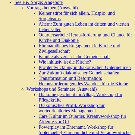
Seele & Sorge: Angebote
Vortragsthemen (Auswahl)
Keiner stirbt für sich allein. Hospiz- und
Sorgeteams
Altern: Zum guten Leben im dritten und vierten
Lebensalter
Quartiersarbeit: Herausforderung und Chance für
Kirche und Diakonie
Ehrenamtliches Engagement in Kirche und
Zivilgesellschaft
Familie als verlässliche Gemeinschaft
Wie inklusiv ist die Kirche?
Profilentwicklung in diakonischen Unternehmen
Zur Zukunft diakonischer Gemeinschaften
Transformation und Reformation:
Herausforderungen des Wandels für die Kirche
Workshops und Seminare (Auswahl)
Diakonie geschieht im Alltag. Workshop für
Pflegekräfte
Diakonisches Profil. Workshop für
werteorientiertes Management
Care-Kultur im Quartier. Kreativworkshop für
Akteure vor Ort
Powerplay im Ehrenamt. Workshop für
(potenzielle) Ehrenamtliche und Verantwortliche