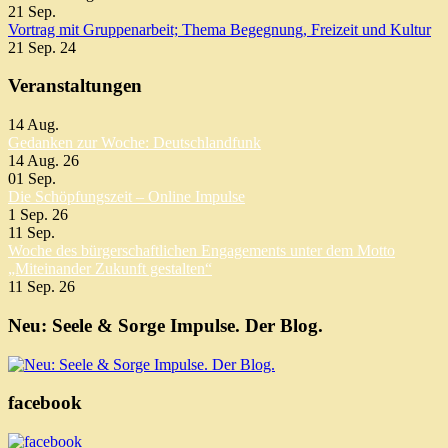
21
Sep.
Vortrag mit Gruppenarbeit; Thema Begegnung, Freizeit und Kultur
21 Sep. 24
Veranstaltungen
14
Aug.
Gedanken zur Woche: Deutschlandfunk
14 Aug. 26
01
Sep.
Die Schöpfungszeit – Online Impulse
1 Sep. 26
11
Sep.
Woche des bürgerschaftlichen Engagements unter dem Motto
„Miteinander Zukunft gestalten“
11 Sep. 26
Neu: Seele & Sorge Impulse. Der Blog.
facebook