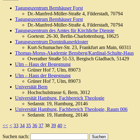
Tagungszentrum Bernhäuser Forst
Dr.-Manfred-Müller-Straße 4, Filderstadt, 70794
Tagungszentrum Bernhäuser Forst
Dr.-Manfred-Müller-Straße 4, Filderstadt, 70794
Tagungszentrum des Amtes für Kirchliche Dienste
Goetestr. 26-30, Berlin-Charlottenburg, 10625
Tagungszentrum Dominikanerkloster
Kurt-Schumacher-Str. 23, Frankfurt am Main, 60311
Thomas-Morus-Akademie Bensberg/Kardinal-Schulte-Haus
Overather Straße 51-53, Bergisch Gladbach, 51429
Ulm – Haus der Begegnung
Grüner Hof 7, Ulm, 89073
Ulm – Haus der Begegnung
Grüner Hof 7, Ulm, 89073
Universität Bern
Hochschulstrasse 6, Bern, 3012
Universität Hamburg, Fachbereich Theologie
Sedanstr. 19, Hamburg, 20146
Universität Hamburg, Fachbereich Theologie, Raum 006
Sedanstr. 19, Hamburg, 20146
<<
<
33
34
35
36
37
38
39
40
>
Suchen nach: