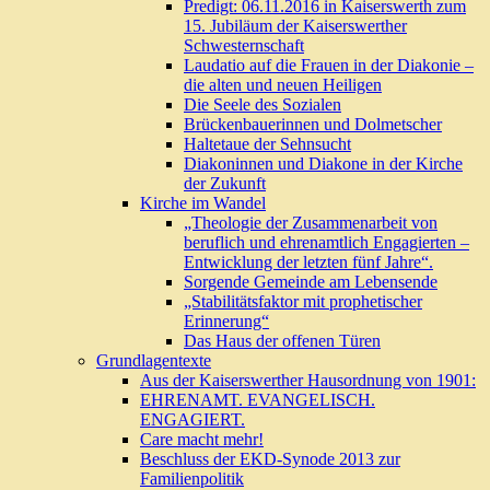
Predigt: 06.11.2016 in Kaiserswerth zum
15. Jubiläum der Kaiserswerther
Schwesternschaft
Laudatio auf die Frauen in der Diakonie –
die alten und neuen Heiligen
Die Seele des Sozialen
Brückenbauerinnen und Dolmetscher
Haltetaue der Sehnsucht
Diakoninnen und Diakone in der Kirche
der Zukunft
Kirche im Wandel
„Theologie der Zusammenarbeit von
beruflich und ehrenamtlich Engagierten –
Entwicklung der letzten fünf Jahre“.
Sorgende Gemeinde am Lebensende
„Stabilitätsfaktor mit prophetischer
Erinnerung“
Das Haus der offenen Türen
Grundlagentexte
Aus der Kaiserswerther Hausordnung von 1901:
EHRENAMT. EVANGELISCH.
ENGAGIERT.
Care macht mehr!
Beschluss der EKD-Synode 2013 zur
Familienpolitik