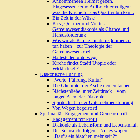
Ankommenden Heimat geben,
Eingesessene zum Aufbruch ermutigen:
was die Kirche für das Quartier tun kann.
Ein Zelt in der Wüste
Kiez, Quartier und Viertel-
Gemeinwesendiakonie als Chance und
Herausforderung
Was wir als Kirche mit dem Quartier zu
tun haben – zur Theologie der
Gemeinwesenarbeit
Haltestellen unterwegs
Kirche findet Stadt! Utopie oder
Wirklichkeit?
Diakonische Führung
„Werte, Führung, Kultur“
Die Glut unter der Asche neu entfachen
Nächstenliebe unter Zeitdruck – vom
langen Atem der Diakonie
Spiritualität in der Unternehmensführung
Von Wegen begeistert!
Spiritualität, Engagement und Gemeinschaft
Engagement mit Profil
Diakonie als Lebensform und Lebensinhalt
Der Sehnsucht folgen – Neues wagen
„Darf’s ein bisschen mehr sein?“