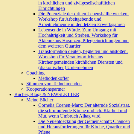
in kirchlichen und zivilgesellschaftlichen
Einrichtungen
Die Potenziale der dritten Lebenshälfte wecken.
Workshop für Arbeitgebende und
Arbeitnehmende in den letzten Erwerbsjahren
Lebensende in Würde. Zum Umgang mit
Hochaltrigkeit und Sterben. Workshop für
Akteure aus Hospizen, Pflegeeinrichtungen und
dem weiteren Quartier
Transformation deuten, begleiten und anstoßen.
Workshop für Verantwortliche aus
Kirchengemeinden kirchlichen Diensten und
(diakonischen) Unternehmen
Coaching
Methodenkoffer
Stimmen von Teilnehmenden
Kooperationspartner
Bücher, Blogs & NEWSLETTER
Meine Bücher
Cornelia Coenen-Marx: Der alternde Sozialstaat,
die schrumpfende Kirche und ich. Klarheit und
Mut, wenn Umbruch Alltag wird
Die Neuentdeckung der Gemeinschaft: Chancen
und Herausforderungen für Kirche, Quartier und
Pflege