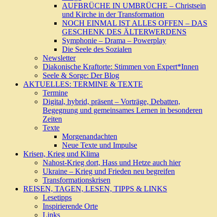
AUFBRÜCHE IN UMBRÜCHE – Christsein
und Kirche in der Transformation
NOCH EINMAL IST ALLES OFFEN – DAS
GESCHENK DES ÄLTERWERDENS
Symphonie – Drama – Powerplay
Die Seele des Sozialen
Newsletter
Diakonische Kraftorte: Stimmen von Expert*Innen
Seele & Sorge: Der Blog
AKTUELLES: TERMINE & TEXTE
Termine
Digital, hybrid, präsent – Vorträge, Debatten,
Begegnung und gemeinsames Lernen in besonderen
Zeiten
Texte
Morgenandachten
Neue Texte und Impulse
Krisen, Krieg und Klima
Nahost-Krieg dort, Hass und Hetze auch hier
Ukraine – Krieg und Frieden neu begreifen
Transformationskrisen
REISEN, TAGEN, LESEN, TIPPS & LINKS
Lesetipps
Inspirierende Orte
Links