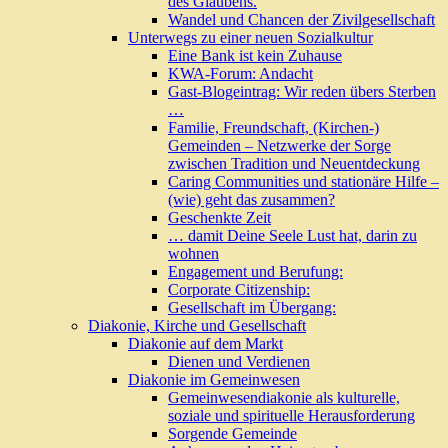
des Glaubens.
Wandel und Chancen der Zivilgesellschaft
Unterwegs zu einer neuen Sozialkultur
Eine Bank ist kein Zuhause
KWA-Forum: Andacht
Gast-Blogeintrag: Wir reden übers Sterben
…
Familie, Freundschaft, (Kirchen-)
Gemeinden – Netzwerke der Sorge
zwischen Tradition und Neuentdeckung
Caring Communities und stationäre Hilfe –
(wie) geht das zusammen?
Geschenkte Zeit
… damit Deine Seele Lust hat, darin zu
wohnen
Engagement und Berufung:
Corporate Citizenship:
Gesellschaft im Übergang:
Diakonie, Kirche und Gesellschaft
Diakonie auf dem Markt
Dienen und Verdienen
Diakonie im Gemeinwesen
Gemeinwesendiakonie als kulturelle,
soziale und spirituelle Herausforderung
Sorgende Gemeinde