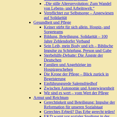
„Die stille Altersrevolution: Zum Wandel
von Lebens- und Arbeitswelt.“
Verpflichtet zur Selbstsorge – Angewiesen
auf Solidarität
Gesundheit und Pflege
Keiner stirbt für sich allein. Hospiz- und
Sorgeteams
Bildung, Beteiligung, Solidarität – 100
Jahre Zehlendorfer Verband
Sein Leib, mein Body und ich – Biblische
Impulse zu Schöpfung, Person und Gabe
Sterbehilfe-Debatte: Die Ängste der
Deutschen
Familien und Angehörige im
Hospizgeschehen
Die Krone der Pflege – Blick zurück in
Begeisterung
Einführungsrede Salemsfriedhof
Zwischen Autonomie und Angewiesenheit
Wir sind es wert – vom Wert der Pflege
Armut und Reichtum
Gerechtigkeit und Beteiligung: Impulse der
Reformation für unseren Sozialstaat
Gerechtes Erbteil? Das Erbe gerecht teilen!
EKD warnt vor sozialer Spaltung in der