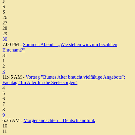
F
S
S
26
27
28
29
30
7:00 PM -
Sommer-Abend – „Wie stehen wir zum bezahlten
Ehrenamt?“
31
1
2
3
11:45 AM -
Vortrag "Buntes Alter braucht vielfältige Angebote";
Fachtag "Im Alter für die Seele sorgen"
4
5
6
7
8
9
6:35 AM -
Morgenandachten – Deutschlandfunk
10
11