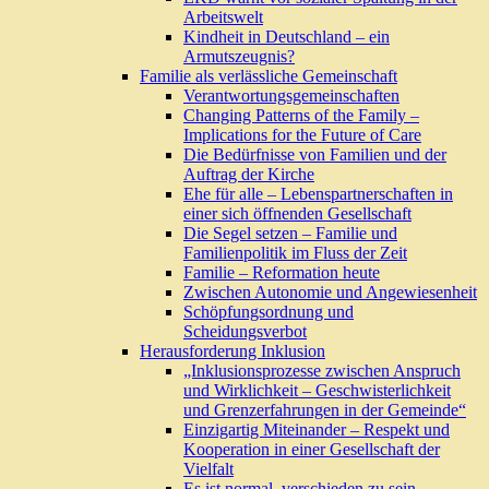
Arbeitswelt
Kindheit in Deutschland – ein
Armutszeugnis?
Familie als verlässliche Gemeinschaft
Verantwortungsgemeinschaften
Changing Patterns of the Family –
Implications for the Future of Care
Die Bedürfnisse von Familien und der
Auftrag der Kirche
Ehe für alle – Lebenspartnerschaften in
einer sich öffnenden Gesellschaft
Die Segel setzen – Familie und
Familienpolitik im Fluss der Zeit
Familie – Reformation heute
Zwischen Autonomie und Angewiesenheit
Schöpfungsordnung und
Scheidungsverbot
Herausforderung Inklusion
„Inklusionsprozesse zwischen Anspruch
und Wirklichkeit – Geschwisterlichkeit
und Grenzerfahrungen in der Gemeinde“
Einzigartig Miteinander – Respekt und
Kooperation in einer Gesellschaft der
Vielfalt
Es ist normal, verschieden zu sein