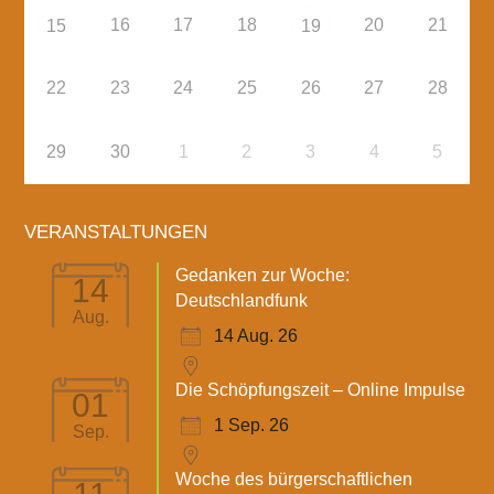
16
17
18
20
21
15
19
22
23
24
25
26
27
28
29
30
1
2
3
4
5
VERANSTALTUNGEN
Gedanken zur Woche:
14
Deutschlandfunk
Aug.
14 Aug. 26
Die Schöpfungszeit – Online Impulse
01
1 Sep. 26
Sep.
Woche des bürgerschaftlichen