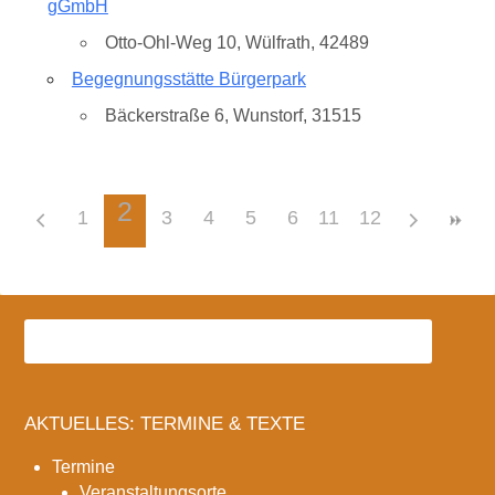
gGmbH
Otto-Ohl-Weg 10, Wülfrath, 42489
Begegnungsstätte Bürgerpark
Bäckerstraße 6, Wunstorf, 31515
2
1
3
4
5
6
11
7
12
8
9
10
AKTUELLES: TERMINE & TEXTE
Termine
Veranstaltungsorte