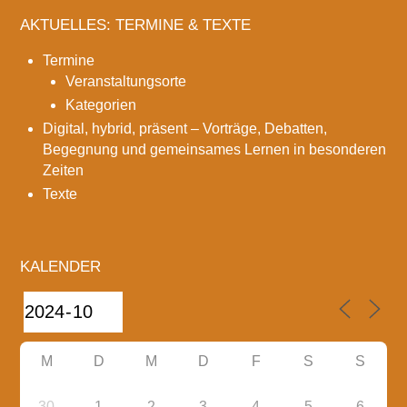
AKTUELLES: TERMINE & TEXTE
Termine
Veranstaltungsorte
Kategorien
Digital, hybrid, präsent – Vorträge, Debatten,
Begegnung und gemeinsames Lernen in besonderen
Zeiten
Texte
KALENDER
M
D
M
D
F
S
S
30
1
2
3
4
5
6