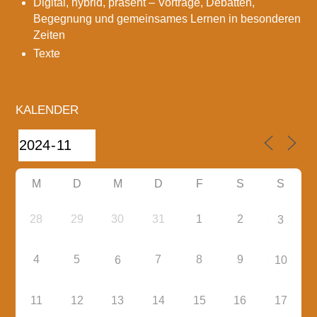
Digital, hybrid, präsent – Vorträge, Debatten,
Begegnung und gemeinsames Lernen in besonderen
Zeiten
Texte
KALENDER
M
D
M
D
F
S
S
28
29
30
31
1
2
3
4
5
7
8
9
6
10
11
12
13
14
15
16
17