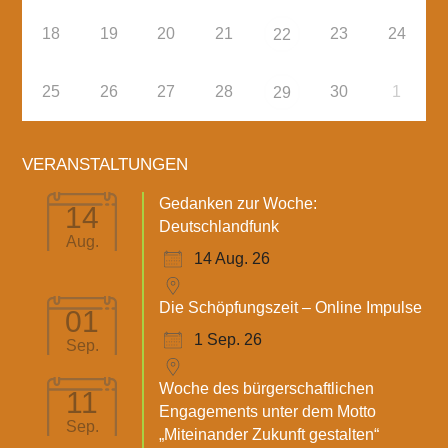
18
19
20
21
23
24
22
25
26
27
28
30
1
29
VERANSTALTUNGEN
Gedanken zur Woche:
14
Deutschlandfunk
Aug.
14 Aug. 26
Die Schöpfungszeit – Online Impulse
01
1 Sep. 26
Sep.
Woche des bürgerschaftlichen
11
Engagements unter dem Motto
Sep.
„Miteinander Zukunft gestalten“