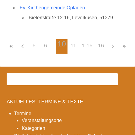
Ev. Kirchengemeinde Opladen
Bielertstraße 12-16, Leverkusen, 51379
10
5
6
7
8
11
9
12
15
13
16
14
AKTUELLES: TERMINE & TEXTE
Termine
Veranstaltungsorte
Kategorien