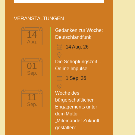
VERANSTALTUNGEN
Gedanken zur Woche:
14
Deutschlandfunk
Aug.
14 Aug. 26
Die Schöpfungszeit –
01
Online Impulse
Sep.
1 Sep. 26
Woche des
11
bürgerschaftlichen
Sep.
Engagements unter
dem Motto
„Miteinander Zukunft
gestalten“