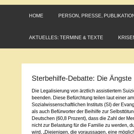
CORNELIA CO
»ENGAGEMENT MIT PROF
HOME
PERSON, PRESSE, PUBLIKATIO
AKTUELLES: TERMINE & TEXTE
KRISE
Sterbehilfe-Debatte: Die Ängste
Die Legalisierung von ärztlich assistiertem Suiz
beenden. Diese Befürchtung teilen laut einer am
Sozialwissenschaftlichen Instituts (SI) der Ev
als auch Befürworter der Beihilfe zur Selbsttöt
Deutschen (60,8 Prozent), dass die Zahl der Me
nicht zur Belastung für die Familie zu werden, du
wird. „Diejenigen, die voraussagen, eine mögl