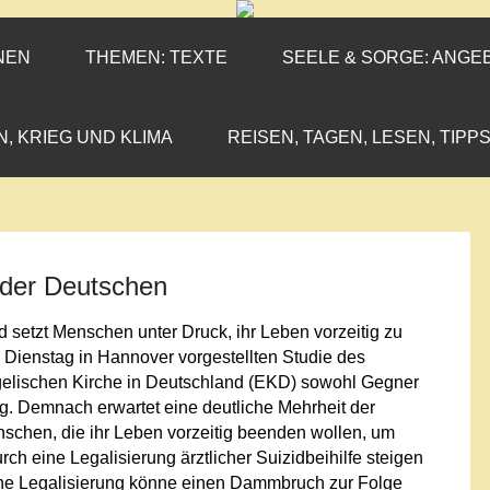
ENEN-MARX
IL«
NEN
THEMEN: TEXTE
SEELE & SORGE: ANGE
N, KRIEG UND KLIMA
REISEN, TAGEN, LESEN, TIPPS
 der Deutschen
id setzt Menschen unter Druck, ihr Leben vorzeitig zu
 Dienstag in Hannover vorgestellten Studie des
angelischen Kirche in Deutschland (EKD) sowohl Gegner
ung. Demnach erwartet eine deutliche Mehrheit der
nschen, die ihr Leben vorzeitig beenden wollen, um
rch eine Legalisierung ärztlicher Suizidbeihilfe steigen
iche Legalisierung könne einen Dammbruch zur Folge