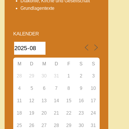
Diakonie, Kirche und Gesellschaft
Grundlagentexte
KALENDER
M
D
M
D
F
S
S
28
29
30
31
1
2
3
4
5
6
7
8
9
10
11
12
13
14
15
16
17
18
19
20
21
22
23
24
25
26
27
28
29
30
31