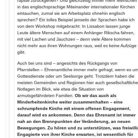
rapide zurückgehen? Und gleichzeitig immer mehr Menschen
in das englischsprachige Miteinander internationaler Kirchen
eintauchen, zumal sie am Arbeitsplatz ohnehin englisch
sprechen? Ein tolles Beispiel jenseits der Sprachen habe ich
von dem Workshop mitgebracht: In Lissabon lassen junge
Leute ältere Menschen auf einem Anhänger Rikscha fahren,
mit viel Lachen und Jauchzen – denn viele Ältere kommen
nicht mehr aus ihren Wohnungen raus, weil es keine Aufzüge
gibt.
Auch bei uns sind – angesichts des Rückgangs von
Pfarrstellen – Ehrenamtliche immer mehr gefragt, wenn es u
Gottesdienste oder um Seelsorge geht. Trotzdem haben die
meisten Gemeinden und Regionen hier auch gesellschaftliche
Notlagen im Blick, wie etwa die Situation von
armutsgefährdeten Familien.
Ob wir das auch als
Minderheitenkirche weiter zusammenhalten – eine
schrumpfende Kirche mit einem offenen Engagement,
darauf wird es ankommen. Denn das Ehrenamt ist immer
nah an den Brennpunkten der Veränderung, an neuen
Bewegungen. Zu hören und zu unterstützen, was freiwilli
Engagierte von ihrer Kirche erwarten, ist wesentlich für