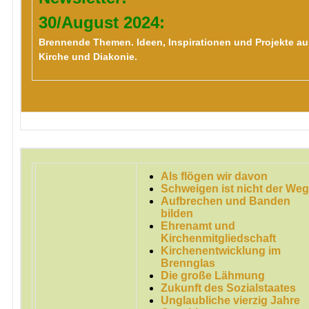
30/August 2024:
Brennende Themen. Ideen, Inspirationen und Projekte au
Kirche und Diakonie.
Al
s flögen wir davon
Schweigen ist nicht der Weg
Aufbrechen und Banden
bilden
Ehrenamt und
Kirchenmitgliedschaft
Kirchenentwicklung im
Brennglas
Die große Lähmung
Zukunft des Sozialstaates
Unglaubliche vierzig Jahre