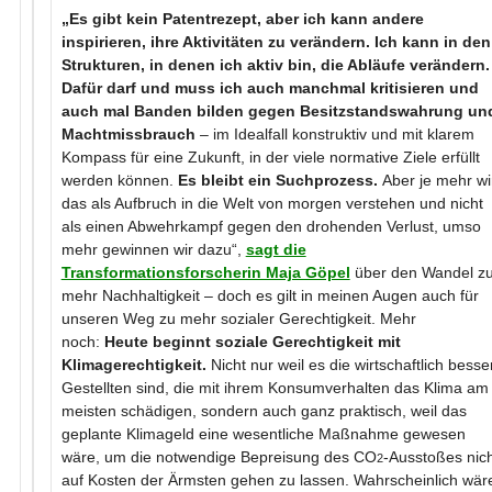
„Es gibt kein Patentrezept, aber ich kann andere
inspirieren, ihre Aktivitäten zu verändern. Ich kann in den
Strukturen, in denen ich aktiv bin, die Abläufe verändern.
Dafür darf und muss ich auch manchmal kritisieren und
auch mal Banden bilden gegen Besitzstandswahrung un
Machtmissbrauch
– im Idealfall konstruktiv und mit klarem
Kompass für eine Zukunft, in der viele normative Ziele erfüllt
werden können.
Es bleibt ein Suchprozess.
Aber je mehr wi
das als Aufbruch in die Welt von morgen verstehen und nicht
als einen Abwehrkampf gegen den drohenden Verlust, umso
mehr gewinnen wir dazu“,
sagt die
Transformationsforscherin Maja Göpel
über den Wandel z
mehr Nachhaltigkeit – doch es gilt in meinen Augen auch für
unseren Weg zu mehr sozialer Gerechtigkeit. Mehr
noch:
Heute beginnt soziale Gerechtigkeit mit
Klimagerechtigkeit.
Nicht nur weil es die wirtschaftlich besse
Gestellten sind, die mit ihrem Konsumverhalten das Klima am
meisten schädigen, sondern auch ganz praktisch, weil das
geplante Klimageld eine wesentliche Maßnahme gewesen
wäre, um die notwendige Bepreisung des CO
-Ausstoßes nic
2
auf Kosten der Ärmsten gehen zu lassen. Wahrscheinlich wär