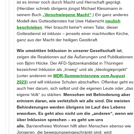
ist es immer noch durch Macht und Herrschaft geprägt.
(Hierüber schrieb übrigens jüngst Michael Klessmann in
seinem Buch
„Verschwiegene Macht“
.) Ein ganz anderes
Modell des Gottesdienstes hat Uwe Habenicht
neulich
beschrieben
. Hier braucht keine*r einen Talar, dieser
Gottesdienst ist inklusiv – jenseits einer machtvollen Kirche,
ganz aus der Macht der heiligen Geistkraft.
Wie umstritten Inklusion in unserer Gesellschaft ist
,
zeigen die Reaktionen auf die Äußerungen und Publikationen
von Björn Höcke. Der AFD-Spitzenkandidat in Thüringen
bezeichnet Inklusion als „Irrweg“ und als „Ideologieprojekt“
(unter anderem im
MDR-Sommerinterview vom August
2023
) und will inklusive Schulen abschaffen. Offenbar geht es
auch hier darum, sich selbst und die eigenen Leute oder „das
eigene Volk“ zu stärken.
Menschen mit Behinderung aber
erinnern daran, wie verletzlich wir alle sind. Die meisten
Behinderungen werden übrigens im Lauf des Lebens
erworben. Es geht also nicht um die „anderen“, wenn wir
über Inklusion sprechen – es geht um uns
alle.
Barrierefreies Wohnen hilft alten Menschen ebenso wie
Jüngeren, die bewegungseingeschränkt sind, wird