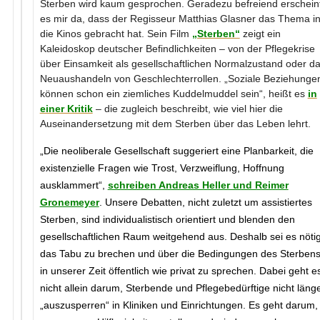
Sterben wird kaum gesprochen. Geradezu befreiend erschein
es mir da, dass der Regisseur Matthias Glasner das Thema i
die Kinos gebracht hat. Sein Film
„Sterben“
zeigt ein
Kaleidoskop deutscher Befindlichkeiten – von der Pflegekrise
über Einsamkeit als gesellschaftlichen Normalzustand oder d
Neuaushandeln von Geschlechterrollen. „Soziale Beziehunge
können schon ein ziemliches Kuddelmuddel sein“, heißt es
in
einer Kritik
– die zugleich beschreibt, wie viel hier die
Auseinandersetzung mit dem Sterben über das Leben lehrt.
„Die neoliberale Gesellschaft suggeriert eine Planbarkeit, die
existenzielle Fragen wie Trost, Verzweiflung, Hoffnung
ausklammert“,
schreiben Andreas Heller und Reimer
Gronemeyer
. Unsere Debatten, nicht zuletzt um assistiertes
Sterben, sind individualistisch orientiert und blenden den
gesellschaftlichen Raum weitgehend aus. Deshalb sei es nötig
das Tabu zu brechen und über die Bedingungen des Sterben
in unserer Zeit öffentlich wie privat zu sprechen. Dabei geht e
nicht allein darum, Sterbende und Pflegebedürftige nicht läng
„auszusperren“ in Kliniken und Einrichtungen. Es geht darum,