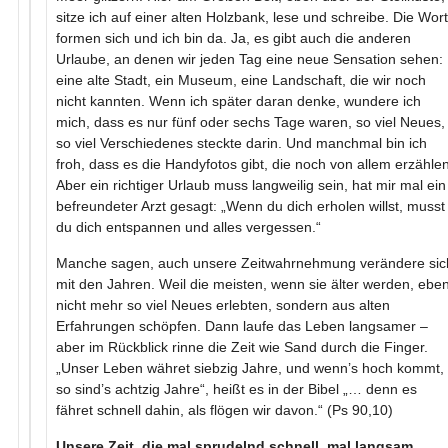
sitze ich auf einer alten Holzbank, lese und schreibe. Die Wor
formen sich und ich bin da. Ja, es gibt auch die anderen
Urlaube, an denen wir jeden Tag eine neue Sensation sehen:
eine alte Stadt, ein Museum, eine Landschaft, die wir noch
nicht kannten. Wenn ich später daran denke, wundere ich
mich, dass es nur fünf oder sechs Tage waren, so viel Neues,
so viel Verschiedenes steckte darin. Und manchmal bin ich
froh, dass es die Handyfotos gibt, die noch von allem erzählen
Aber ein richtiger Urlaub muss langweilig sein, hat mir mal ein
befreundeter Arzt gesagt: „Wenn du dich erholen willst, musst
du dich entspannen und alles vergessen.“
Manche sagen, auch unsere Zeitwahrnehmung verändere sic
mit den Jahren. Weil die meisten, wenn sie älter werden, ebe
nicht mehr so viel Neues erlebten, sondern aus alten
Erfahrungen schöpfen. Dann laufe das Leben langsamer –
aber im Rückblick rinne die Zeit wie Sand durch die Finger.
„Unser Leben währet siebzig Jahre, und wenn’s hoch kommt,
so sind’s achtzig Jahre“, heißt es in der Bibel „… denn es
fähret schnell dahin, als flögen wir davon.“ (Ps 90,10)
Unsere Zeit, die mal sprudelnd schnell, mal langsam