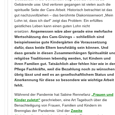
Gebärende usw. Und verloren gegangen ist vielen auch die
spirituelle Seite der Care-Arbeit. Historisch betrachtet ist das
gut nachzuvollziehen – das berühmte Diakonissenwort „Mein
Lohn ist, dass ich darf“ zeigt das Problem: Ein erfülltes
geistliches Leben kann einen guten Lohn nicht
ersetzen.
Angemessen wäre aber gerade eine mehrfache
Wertschätzung des Care-Givings – schließlich sind
beispielsweise gute Kindergärten die Voraussetzung
dafür, dass beide Eltern berufstätig sein können. Und
dass gerade in diesen Zusammenhängen Spiritualität un
religiöse Traditionen lebendig werden, tut Kindern und
ihren Familien gut. Tatsächlich aber fehlen hier wie in der
Pflege Fachkräfte, weil die Bezahlung noch zu wünschen
übrig lässt und weil es an gesellschaftlichem Status und
Anerkennung für diese so besondere wie wichtige Arbeit
fehlt.
Während der Pandemie hat Sabine Rennefanz
„Frauen und
Kinder zuletzt“
geschrieben, eine Art Tagebuch über die
Benachteiligung von Frauen, Familien und Kindern im
Brennglas der Pandemie. Und der
Zweite