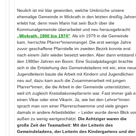
Neulich ist mir klar geworden, welche Umbrüche unsere
ehemalige Gemeinde in Wickrath in den letzten dreißig Jahre
erlebt hat, denn mein Mann hat sein Buch über die
Kommunalgemeinde überarbeitet und neu herausgebracht:
„Wickrath. 1900 bis 1974“
. Als ich 1979 in die Gemeinde
kam, herrschte Pfarrer*innenmangel. Die erst wenige Jahre
zuvor geschaffene Pfarrstelle im zweiten Bezirk konnte erst
nach einem Jahr wieder besetzt werden. Aber dann entstand 
den 1980er Jahren ein Boom: Eine Sozialpädagogin brachte
sich in die Entstehung des Gemeindeladens mit ein, eine neu
Jugendleiterin baute die Arbeit mit Kindern und Jugendlichen
neu auf, dazu kam auch die Zusammenarbeit mit jungen
Pfarrer*innen, die die Arbeit in der Gemeinde unterstützten,
weil ich zugleich Kreisdiakoniepfarrerin war. Fast immer gab e
einen Vikar oder eine Vikarin. Ja, wie bei den Lehrer*innen
sprach man von einer Pfarrerschwemme und viele gingen
damals in andere Arbeitsfelder. – Leider wurde deren Blick vo
außen zu wenig wertgeschätzt.
Die Achtziger waren die
große Zeit der Teamarbeit: Mit der Leiterin des
Gemeindeladens, der Leiterin des Kindergartens und der