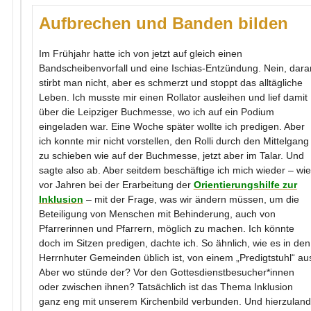
Aufbrechen und Banden bilden
Im Frühjahr hatte ich von jetzt auf gleich einen
Bandscheibenvorfall und eine Ischias-Entzündung. Nein, dara
stirbt man nicht, aber es schmerzt und stoppt das alltägliche
Leben. Ich musste mir einen Rollator ausleihen und lief damit
über die Leipziger Buchmesse, wo ich auf ein Podium
eingeladen war. Eine Woche später wollte ich predigen. Aber
ich konnte mir nicht vorstellen, den Rolli durch den Mittelgang
zu schieben wie auf der Buchmesse, jetzt aber im Talar. Und
sagte also ab. Aber seitdem beschäftige ich mich wieder – wie
vor Jahren bei der Erarbeitung der
Orientierungshilfe zur
Inklusion
– mit der Frage, was wir ändern müssen, um die
Beteiligung von Menschen mit Behinderung, auch von
Pfarrerinnen und Pfarrern, möglich zu machen. Ich könnte
doch im Sitzen predigen, dachte ich. So ähnlich, wie es in den
Herrnhuter Gemeinden üblich ist, von einem „Predigtstuhl“ au
Aber wo stünde der? Vor den Gottesdienstbesucher*innen
oder zwischen ihnen? Tatsächlich ist das Thema Inklusion
ganz eng mit unserem Kirchenbild verbunden. Und hierzulan