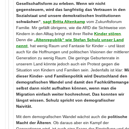
Gesellschaftsform zu erleben. Wenn wir nicht
gegensteuern, wird das langfristig das Vertrauen in den
Sozialstaat und unsere demokratischen Institutionen
schwächen“
,
sagt Britta Altenkamp
vom Zukunftsforum
Familie. Mir gefällt übrigens, wie die ARD die Sichtweise von
Kindern in den Alltag bringt mit ihrer Reihe
Kinder stören
.
Denn die
„Altenrepublik“ wie Stefan Schulz unser Land
nennt
, hat wenig Raum und Fantasie für Kinder – und lässt
auch für die Hoffnungen und politischen Visionen der mittlere
Generation zu wenig Raum. Die geringe Geburtenrate in
unserem Land könnte jedoch auch ein Protest gegen die
Situation von Kindern und Familien sein. Jedenfalls ist klar:
Mi
dieser Kinder- und Familienpolitik wird Deutschland den
demografischen Wandel und damit den Fachkräftemange
selbst dann nicht aufhalten können, wenn man die
Migration einfach weiter hochrechnet. Das konnten wir
längst wissen. Schulz spricht von demografischer
Naivität.
Mit dem demografischen Wandel wächst auch die
politische
Macht der Älteren
. Ob daraus aber ein Kampf der
Generationen wird, ist auch eine Frage der Einstellung und de