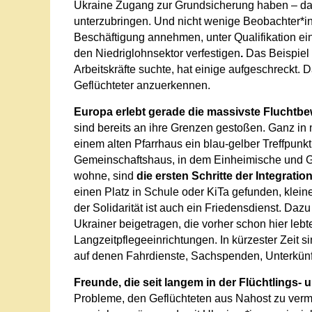
Ukraine Zugang zur Grundsicherung haben – da
unterzubringen. Und nicht wenige Beobachter*i
Beschäftigung annehmen, unter Qualifikation ei
den Niedriglohnsektor verfestigen
.
Das Beispiel 
Arbeitskräfte suchte, hat einige aufgeschreckt. D
Geflüchteter anzuerkennen.
Europa erlebt gerade die massivste Fluchtb
sind bereits an ihre Grenzen gestoßen. Ganz in m
einem alten Pfarrhaus ein blau-gelber Treffpunk
Gemeinschaftshaus, in dem Einheimische und G
wohne, sind
die ersten Schritte der Integratio
einen Platz in Schule oder KiTa gefunden, klein
der Solidarität ist auch ein Friedensdienst. Daz
Ukrainer beigetragen, die vorher schon hier leb
Langzeitpflegeeinrichtungen. In kürzester Zeit 
auf denen Fahrdienste, Sachspenden, Unterkünft
Freunde, die seit langem in der Flüchtlings- 
Probleme, den Geflüchteten aus Nahost zu verm