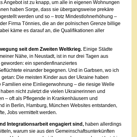
s Angebot ist zu knapp, um alle in eigenen Wohnungen
nnen haben Sorge, dass sie übergangsweise prekäre
ngestellt werden und so – trotz Mindestlohnerhöhung –
der Firma Tönnies, die an der polnischen Grenze billige
abei käme es darauf an, die Qualifikationen aller
ewegung seit dem Zweiten Weltkrieg.
Einige Städte
einer Nähe, in Neustadt, ist in nur drei Tagen aus
t geworden: ein spendenfinanziertes
eflüchtete einander begegnen. Und in Garbsen, wo ich
n
getan: Die meisten Kinder aus der Ukraine haben
e Familien eine Einliegerwohnung – die riesige Welle
u haben nicht zuletzt die vielen Ukrainerinnen und
ten – oft als Pflegende in Krankenhäusern und
sind in Berlin, Hamburg, München Websites entstanden,
e, Jobs vermittelt werden.
und Integrationsarbeit engagiert sind,
haben allerdings
itteln, warum sie aus den Gemeinschaftsunterkünften