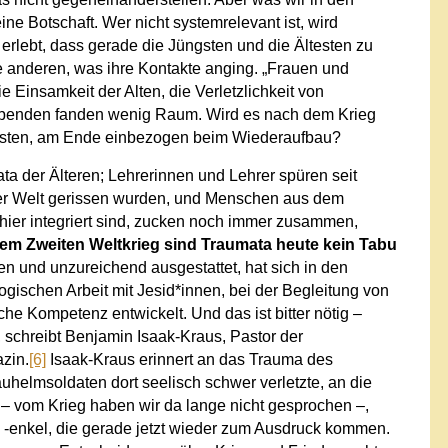
ne Botschaft. Wer nicht systemrelevant ist, wird
 erlebt, dass gerade die Jüngsten und die Ältesten zu
e anderen, was ihre Kontakte anging. „Frauen und
e Einsamkeit der Alten, die Verletzlichkeit von
rbenden fanden wenig Raum. Wird es nach dem Krieg
ussten, am Ende einbezogen beim Wiederaufbau?
a der Älteren; Lehrerinnen und Lehrer spüren seit
rer Welt gerissen wurden, und Menschen aus dem
 hier integriert sind, zucken noch immer zusammen,
em Zweiten Weltkrieg sind Traumata heute kein Tabu
n und unzureichend ausgestattet, hat sich in den
ogischen Arbeit mit Jesid*innen, bei der Begleitung von
e Kompetenz entwickelt. Und das ist bitter nötig –
“, schreibt Benjamin Isaak-Kraus, Pastor der
zin.
[6]
Isaak-Kraus erinnert an das Trauma des
uhelmsoldaten dort seelisch schwer verletzte, an die
– vom Krieg haben wir da lange nicht gesprochen –,
 -enkel, die gerade jetzt wieder zum Ausdruck kommen.