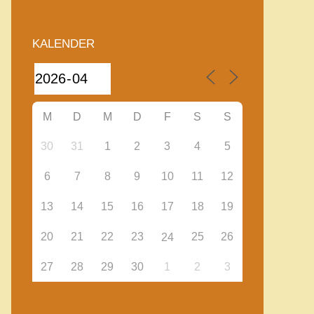
KALENDER
M
D
M
D
F
S
S
30
31
1
2
3
4
5
6
7
8
9
10
11
12
13
14
15
16
17
18
19
20
21
22
23
25
26
24
27
28
29
30
1
2
3