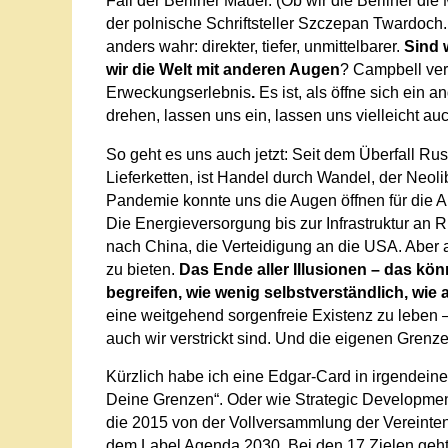
Fall der Berliner Mauer. (Ob wir die Berliner d
der polnische Schriftsteller Szczepan Twardoch.
anders wahr: direkter, tiefer, unmittelbarer.
Sind 
wir die Welt mit anderen Augen
? Campbell verg
Erweckungserlebnis
.
Es ist, als öffne sich ein 
drehen, lassen uns ein, lassen uns vielleicht auc
So geht es uns auch jetzt: Seit dem Überfall Ru
Lieferketten, ist Handel durch Wandel, der Neoli
Pandemie konnte uns die Augen öffnen für die A
Die Energieversorgung bis zur Infrastruktur an 
nach China, die Verteidigung an die USA. Aber a
zu bieten.
Das Ende aller Illusionen – das kö
begreifen, wie wenig selbstverständlich, wie 
eine weitgehend sorgenfreie Existenz zu leben –
auch wir verstrickt sind. Und die eigenen Grenz
Kürzlich habe ich eine Edgar-Card in irgendei
Deine Grenzen“. Oder wie Strategic Development
die 2015 von der Vollversammlung der Vereinte
dem Label Agenda 2030. Bei den 17 Zielen geh