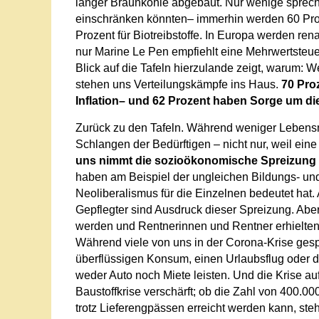
länger Braunkohle abgebaut. Nur wenige sprec
einschränken könnten– immerhin werden 60 Proze
Prozent für Biotreibstoffe. In Europa werden rena
nur Marine Le Pen empfiehlt eine Mehrwertsteue
Blick auf die Tafeln hierzulande zeigt, warum: 
stehen uns Verteilungskämpfe ins Haus.
70 Pro
Inflation– und 62 Prozent haben Sorge um die
Zurück zu den Tafeln. Während weniger Lebensmi
Schlangen der Bedürftigen – nicht nur, weil ein
uns nimmt die sozioökonomische Spreizung s
haben am Beispiel der ungleichen Bildungs- un
Neoliberalismus für die Einzelnen bedeutet hat.
Gepflegter sind Ausdruck dieser Spreizung. Ab
werden und Rentnerinnen und Rentner erhielten 
Während viele von uns in der Corona-Krise gespü
überflüssigen Konsum, einen Urlaubsflug oder da
weder Auto noch Miete leisten. Und die Krise a
Baustoffkrise verschärft; ob die Zahl von 400.0
trotz Lieferengpässen erreicht werden kann, ste