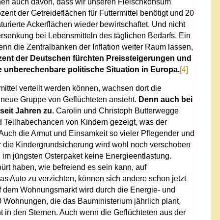
hen auch davon, dass wir unseren Fleischkonsum
nt der Getreideflächen für Futtermittel benötigt und 20
turierte Ackerflächen wieder bewirtschaftet. Und nicht
rsenkung bei Lebensmitteln des täglichen Bedarfs. Ein
Wenn die Zentralbanken der Inflation weiter Raum lassen,
zent der Deutschen fürchten Preissteigerungen und
 unberechenbare politische Situation in Europa.
[4]
ttel verteilt werden können, wachsen dort die
e neue Gruppe von Geflüchteten ansteht.
Denn auch bei
eit Jahren zu.
Carolin und Christoph Butterwegge
d Teilhabechancen von Kindern gezeigt, was der
 Auch die Armut und Einsamkeit so vieler Pflegender und
er die Kindergrundsicherung wird wohl noch verschoben
im jüngsten Osterpaket keine Energieentlastung.
rt haben, wie befreiend es sein kann, auf
s Auto zu verzichten, können sich andere schon jetzt
uf dem Wohnungsmarkt wird durch die Energie- und
00 Wohnungen, die das Bauministerium jährlich plant,
ht in den Sternen. Auch wenn die Geflüchteten aus der