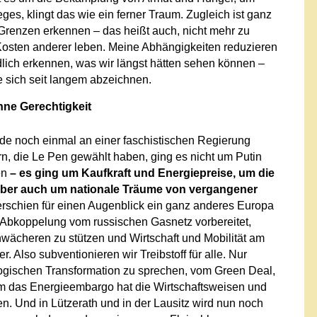
ges, klingt das wie ein ferner Traum. Zugleich ist ganz
Grenzen erkennen – das heißt auch, nicht mehr zu
 Kosten anderer leben. Meine Abhängigkeiten reduzieren
dlich erkennen, was wir längst hätten sehen können –
e sich seit langem abzeichnen.
hne Gerechtigkeit
rade noch einmal an einer faschistischen Regierung
, die Le Pen gewählt haben, ging es nicht um Putin
en
– es ging um Kaufkraft und Energiepreise, um die
aber auch um nationale Träume von vergangener
rschien für einen Augenblick ein ganz anderes Europa
 Abkoppelung vom russischen Gasnetz vorbereitet,
ächeren zu stützen und Wirtschaft und Mobilität am
 Also subventionieren wir Treibstoff für alle. Nur
logischen Transformation zu sprechen, vom Green Deal,
um das Energieembargo hat die Wirtschaftsweisen und
en. Und in Lützerath und in der Lausitz wird nun noch