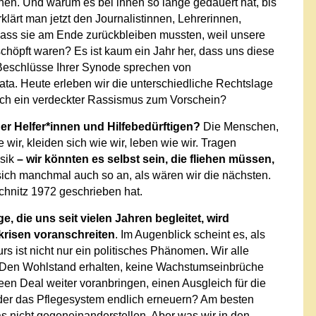
en. Und warum es bei ihnen so lange gedauert hat, bis
lärt man jetzt den Journalistinnen, Lehrerinnen,
 dass sie am Ende zurückbleiben mussten, weil unsere
chöpft waren? Es ist kaum ein Jahr her, dass uns diese
Beschlüsse Ihrer Synode sprechen von
a. Heute erleben wir die unterschiedliche Rechtslage
uch ein verdeckter Rassismus zum Vorschein?
der Helfer*innen und Hilfebedürftigen?
Die Menschen,
wir, kleiden sich wie wir, leben wie wir. Tragen
sik
– wir könnten es selbst sein, die fliehen müssen,
sich manchmal auch so an, als wären wir die nächsten.
chnitz 1972 geschrieben hat.
e, die uns seit vielen Jahren begleitet, wird
krisen voranschreiten
. Im Augenblick scheint es, als
s ist nicht nur ein politisches Phänomen
.
Wir alle
: Den Wohlstand erhalten, keine Wachstumseinbrüche
reen Deal weiter voranbringen, einen Ausgleich für die
der das Pflegesystem endlich erneuern? Am besten
s nicht gegeneinanderstellen. Aber was wir in den