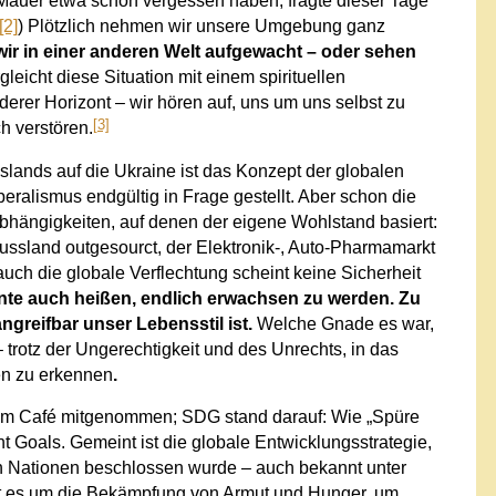
ie Mauer etwa schon vergessen haben, fragte dieser Tage
[2]
) Plötzlich nehmen wir unsere Umgebung ganz
wir in einer anderen Welt aufgewacht – oder sehen
leicht diese Situation mit einem spirituellen
anderer Horizont – wir hören auf, uns um uns selbst zu
[3]
h verstören.
sslands auf die Ukraine ist das Konzept der globalen
beralismus endgültig in Frage gestellt. Aber schon die
bhängigkeiten, auf denen der eigene Wohlstand basiert:
Russland outgesourct, der Elektronik-, Auto-Pharmamarkt
uch die globale Verflechtung scheint keine Sicherheit
nnte auch heißen, endlich erwachsen zu werden. Zu
angreifbar unser Lebensstil ist.
Welche Gnade es war,
 trotz der Ungerechtigkeit und des Unrechts, in das
en zu erkennen
.
nem Café mitgenommen; SDG stand darauf: Wie „Spüre
 Goals. Gemeint ist die globale Entwicklungsstrategie,
n Nationen beschlossen wurde – auch bekannt unter
t es um die Bekämpfung von Armut und Hunger, um