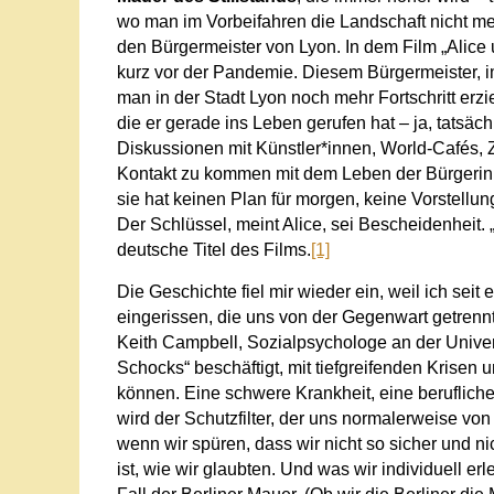
wo man im Vorbeifahren die Landschaft nicht meh
den Bürgermeister von Lyon. In dem Film „Alice 
kurz vor der Pandemie. Diesem Bürgermeister, im
man in der Stadt Lyon noch mehr Fortschritt erz
die er gerade ins Leben gerufen hat – ja, tatsächli
Diskussionen mit Künstler*innen, World-Cafés, Zu
Kontakt zu kommen mit dem Leben der Bürgerinne
sie hat keinen Plan für morgen, keine Vorstellun
Der Schlüssel, meint Alice, sei Bescheidenheit. 
deutsche Titel des Films.
[1]
Die Geschichte fiel mir wieder ein, weil ich sei
eingerissen, die uns von der Gegenwart getrenn
Keith Campbell, Sozialpsychologe an der Univer
Schocks“ beschäftigt, mit tiefgreifenden Krisen
können. Eine schwere Krankheit, eine berufliche 
wird der Schutzfilter, der uns normalerweise von 
wenn wir spüren, dass wir nicht so sicher und ni
ist, wie wir glaubten. Und was wir individuell er