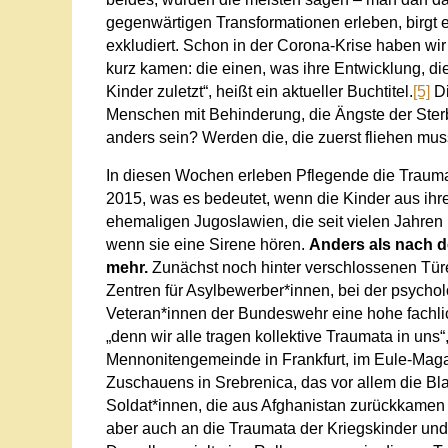
gegenwärtigen Transformationen erleben, birgt ei
exkludiert. Schon in der Corona-Krise haben wir
kurz kamen: die einen, was ihre Entwicklung, di
Kinder zuletzt“, heißt ein aktueller Buchtitel.
[5]
Di
Menschen mit Behinderung, die Ängste der Ste
anders sein? Werden die, die zuerst fliehen m
In diesen Wochen erleben Pflegende die Traumat
2015, was es bedeutet, wenn die Kinder aus ih
ehemaligen Jugoslawien, die seit vielen Jahren
wenn sie eine Sirene hören.
Anders als nach d
mehr.
Zunächst noch hinter verschlossenen Türe
Zentren für Asylbewerber*innen, bei der psychol
Veteran*innen der Bundeswehr eine hohe fachlich
„denn wir alle tragen kollektive Traumata in uns
Mennonitengemeinde in Frankfurt, im Eule-Maga
Zuschauens in Srebrenica, das vor allem die Bla
Soldat*innen, die aus Afghanistan zurückkamen 
aber auch an die Traumata der Kriegskinder und