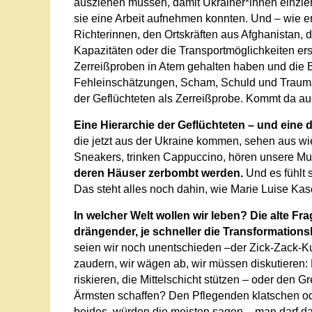
ausziehen müssen, damit Ukrainer*innen einzieh
sie eine Arbeit aufnehmen konnten. Und – wie erk
Richterinnen, den Ortskräften aus Afghanistan,
Kapazitäten oder die Transportmöglichkeiten ers
Zerreißproben in Atem gehalten haben und die 
Fehleinschätzungen, Scham, Schuld und Traumat
der Geflüchteten als Zerreißprobe. Kommt da a
Eine Hierarchie der Geflüchteten – und eine 
die jetzt aus der Ukraine kommen, sehen aus wie 
Sneakers, trinken Cappuccino, hören unsere Mu
deren Häuser zerbombt werden.
Und es fühlt 
Das steht alles noch dahin, wie Marie Luise Kas
In welcher Welt wollen wir leben? Die alte Frag
drängender, je schneller die Transformations
seien wir noch unentschieden –der Zick-Zack-Kur
zaudern, wir wägen ab, wir müssen diskutieren
riskieren, die Mittelschicht stützen – oder den G
Ärmsten schaffen? Den Pflegenden klatschen o
beides, würden die meisten sagen – man darf da