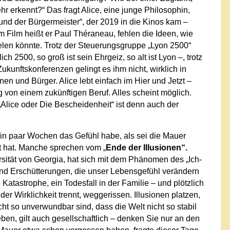
r erkennt?“ Das fragt Alice, eine junge Philosophin,
und der Bürgermeister“, der 2019 in die Kinos kam –
 Film heißt er Paul Théraneau, fehlen die Ideen, wie
ielen könnte. Trotz der Steuerungsgruppe „Lyon 2500“
ch 2500, so groß ist sein Ehrgeiz, so alt ist Lyon –, trotz
kunftskonferenzen gelingt es ihm nicht, wirklich in
n und Bürger. Alice lebt einfach im Hier und Jetzt –
g von einem zukünftigen Beruf. Alles scheint möglich.
„Alice oder Die Bescheidenheit“ ist denn auch der
t ein paar Wochen das Gefühl habe, als sei die Mauer
t hat. Manche sprechen vom „
Ende der Illusionen“.
sität von Georgia, hat sich mit dem Phänomen des „Ich-
 und Erschütterungen, die unser Lebensgefühl verändern
Katastrophe, ein Todesfall in der Familie – und plötzlich
der Wirklichkeit trennt, weggerissen. Illusionen platzen,
cht so unverwundbar sind, dass die Welt nicht so stabil
leben, gilt auch gesellschaftlich – denken Sie nur an den