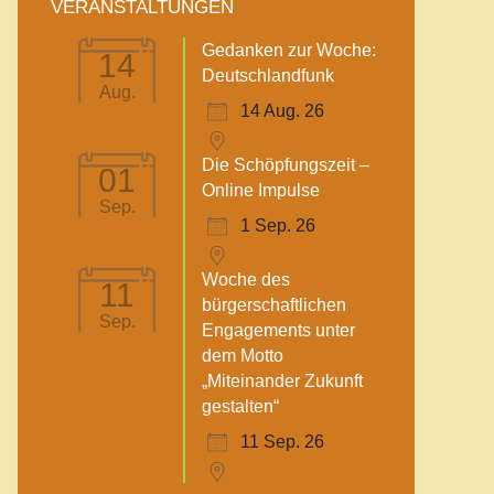
VERANSTALTUNGEN
Gedanken zur Woche:
14
Deutschlandfunk
Aug.
14 Aug. 26
Die Schöpfungszeit –
01
Online Impulse
Sep.
1 Sep. 26
Woche des
11
bürgerschaftlichen
Sep.
Engagements unter
dem Motto
„Miteinander Zukunft
gestalten“
11 Sep. 26