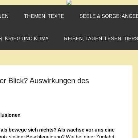
ENEN-MARX
IL«
NEN
THEMEN: TEXTE
SEELE & SORGE: ANGE
N, KRIEG UND KLIMA
REISEN, TAGEN, LESEN, TIPPS
rer Blick? Auswirkungen des
llusionen
als bewege sich nichts? Als wachse vor uns eine
trotz stetiger Beschleunigung? Wie bei einer Zugfahrt,