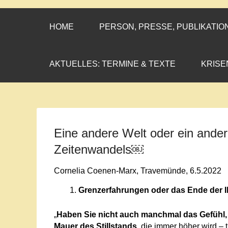
CORNELIA CO
»ENGAGEMENT MIT PROF
HOME
PERSON, PRESSE, PUBLIKATIO
AKTUELLES: TERMINE & TEXTE
KRISE
Eine andere Welt oder ein ande
Zeitenwandels￼
Cornelia Coenen-Marx, Travemünde, 6.5.2022
Grenzerfahrungen oder das Ende der I
„
Haben Sie nicht auch manchmal das Gefühl, 
Mauer des Stillstands
, die immer höher wird – 