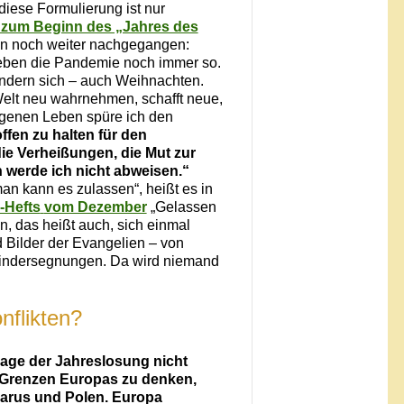
diese Formulierung ist nur
zum Beginn des „Jahres des
n noch weiter nachgegangen:
eben die Pandemie noch immer so.
ändern sich – auch Weihnachten.
 Welt neu wahrnehmen, schafft neue,
igenen Leben spüre ich den
ffen zu halten für den
ie Verheißungen, die Mut zur
 werde ich nicht abweisen.“
man kann es zulassen“, heißt es in
-Hefts
vom Dezember
„Gelassen
n, das heißt auch, sich einmal
 Bilder der Evangelien – von
Kindersegnungen. Da wird niemand
nflikten?
sage der Jahreslosung nicht
n Grenzen Europas zu denken,
larus und Polen. Europa