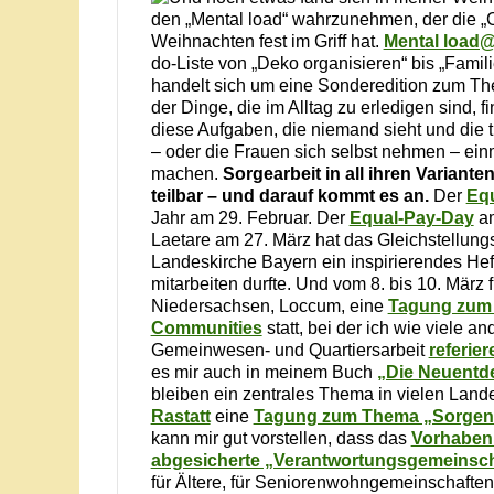
den „Mental load“ wahrzunehmen, der die „
Weihnachten fest im Griff hat.
Mental load
do-Liste von „Deko organisieren“ bis „Fami
handelt sich um eine Sonderedition zum 
der Dinge, die im Alltag zu erledigen sind, 
diese Aufgaben, die niemand sieht und die t
– oder die Frauen sich selbst nehmen – einm
machen.
Sorgearbeit in all ihren Variante
teilbar – und darauf kommt es an.
Der
Eq
Jahr am 29. Februar. Der
Equal-Pay-Day
am
Laetare am 27. März hat das Gleichstellung
Landeskirche Bayern ein inspirierendes He
mitarbeiten durfte. Und vom 8. bis 10. März 
Niedersachsen, Loccum, eine
Tagung zum
Communities
statt, bei der ich wie viele 
Gemeinwesen- und Quartiersarbeit
referier
es mir auch in meinem Buch
„Die Neuentd
bleiben ein zentrales Thema in vielen Land
Rastatt
eine
Tagung zum Thema „Sorgen
kann mir gut vorstellen, dass das
Vorhaben 
abgesicherte „Verantwortungsgemeinsch
für Ältere, für Seniorenwohngemeinschaften,