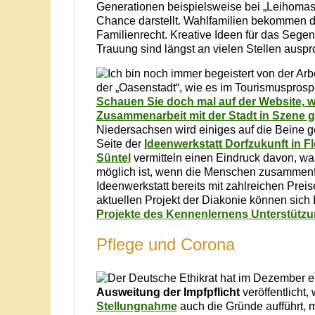
Generationen beispielsweise bei „Leihomas
Chance darstellt. Wahlfamilien bekommen d
Familienrecht. Kreative Ideen für das Sege
Trauung sind längst an vielen Stellen auspr
Ich bin noch immer begeistert von der Arb
der „Oasenstadt“, wie es im Tourismusprospe
Schauen Sie doch mal auf der Website, wa
Zusammenarbeit mit der Stadt in Szene g
Niedersachsen wird einiges auf die Beine ge
Seite der
Ideenwerkstatt Dorfzukunft in 
Süntel
vermitteln einen Eindruck davon, wa
möglich ist, wenn die Menschen zusammenf
Ideenwerkstatt bereits mit zahlreichen Pre
aktuellen Projekt der Diakonie können sich 
Projekte des Kennenlernens Unterstützu
Pflege und Corona
Der Deutsche Ethikrat hat im Dezember 
Ausweitung der
Impfpflicht
veröffentlicht
Stellungnahme
auch die Gründe aufführt, m