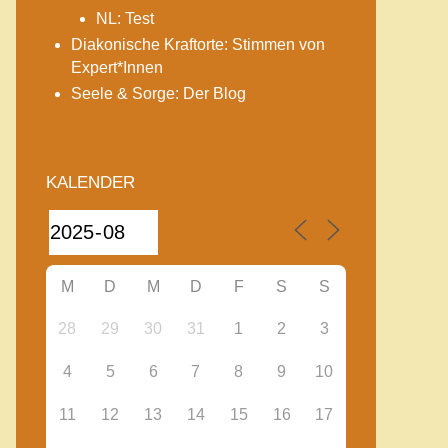
NL: Test
Diakonische Kraftorte: Stimmen von
Expert*Innen
Seele & Sorge: Der Blog
KALENDER
M
D
M
D
F
S
S
28
29
30
31
1
2
3
4
5
6
7
8
9
10
11
12
13
14
15
16
17