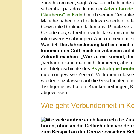
zurechtkommen, sagt Rosa – und ich finde, 
scheinbar paradox. In meiner
Adventsrede 
Glaubens“ in Köln
bin ich seinen Gedanke
Manche haben den Lockdown so erlebt, erl
Gewohnte Routinen fallen aus. Rituale ver
Gerade das, schreiben viele, lässt uns die
intensivere Erfahrungen. Auch in meinem e
Wandel.
Die Jahreslosung lädt ein, mich o
kommenden Gott, mich einzulassen auf d
Zukunft machen: „Wer zu mir kommt, den
„Vertrauen kann man nicht trainieren, aber 
der Titelgeschichte des
Psychologie-heute
durch ungewisse Zeiten“. Vertrauen zulasse
wieder einzulassen auf die Geschichten und
Tischgemeinschaften, Krankenheilungen, 
abgewiesen.
Wie geht Verbundenheit in Ko
Wie viele andere auch kann ich die Zu
hören, ohne an die Geflüchteten vor de
zum Beispiel an der Grenze zwischen Be