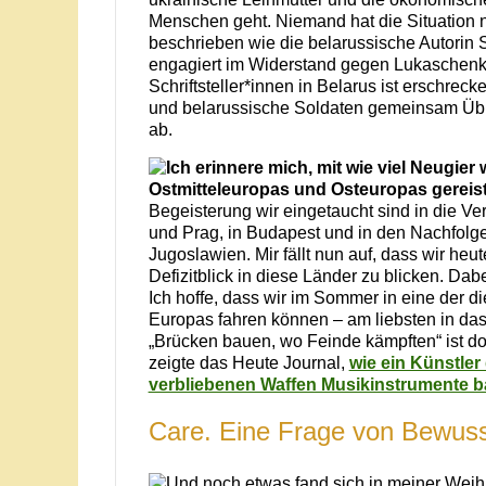
Menschen geht. Niemand hat die Situation 
beschrieben wie die belarussische Autorin S
engagiert im Widerstand gegen Lukaschenko
Schriftsteller*innen in Belarus ist erschrec
und belarussische Soldaten gemeinsam Üb
ab.
Ich erinnere mich, mit wie viel Neugier
Ostmitteleuropas und Osteuropas gereist
Begeisterung wir eingetaucht sind in die 
und Prag, in Budapest und in den Nachfolg
Jugoslawien. Mir fällt nun auf, dass wir heu
Defizitblick in diese Länder zu blicken. Dabe
Ich hoffe, dass wir im Sommer in eine der d
Europas fahren können – am liebsten in da
„Brücken bauen, wo Feinde kämpften“ ist dor
zeigte das Heute Journal,
wie ein Künstle
verbliebenen Waffen Musikinstrumente b
Care. Eine Frage von Bewuss
Und noch etwas fand sich in meiner Weihna