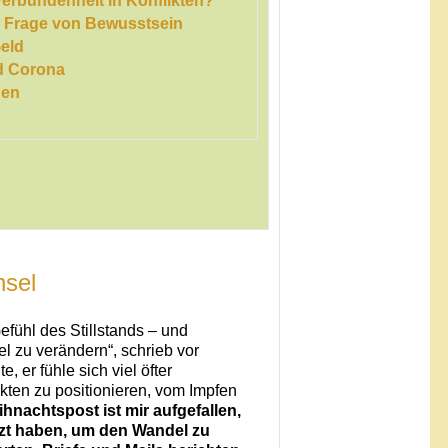
Verbundenheit in Konflikten?
e Frage von Bewusstsein
eld
d Corona
gen
sel
efühl des Stillstands – und
el zu verändern“, schrieb vor
 er fühle sich viel öfter
ikten zu positionieren, vom Impfen
hnachtspost ist mir aufgefallen,
tzt haben, um den Wandel zu