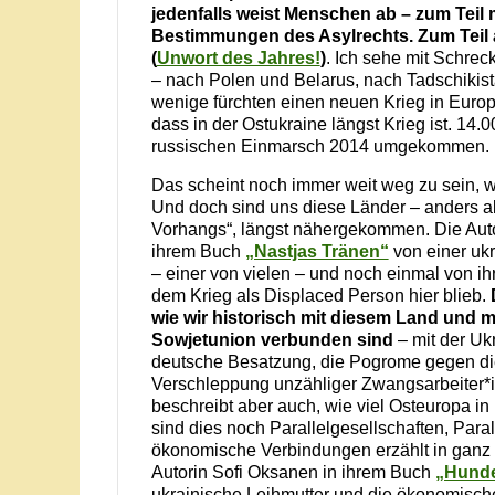
jedenfalls weist Menschen ab – zum Teil m
Bestimmungen des Asylrechts. Zum Teil
(
Unwort des Jahres!
)
. Ich sehe mit Schrec
– nach Polen und Belarus, nach Tadschikist
wenige fürchten einen neuen Krieg in Europa
dass in der Ostukraine längst Krieg ist. 14
russischen Einmarsch 2014 umgekommen.
Das scheint noch immer weit weg zu sein, wi
Und doch sind uns diese Länder – anders al
Vorhangs“, längst nähergekommen. Die Auto
ihrem Buch
„Nastjas Tränen“
von einer ukr
– einer von vielen – und noch einmal von ih
dem Krieg als Displaced Person hier blieb.
wie wir historisch mit diesem Land und m
Sowjetunion verbunden sind
– mit der Ukr
deutsche Besatzung, die Pogrome gegen di
Verschleppung unzähliger Zwangsarbeiter*i
beschreibt aber auch, wie viel Osteuropa in 
sind dies noch Parallelgesellschaften, Para
ökonomische Verbindungen erzählt in ganz 
Autorin Sofi Oksanen in ihrem Buch
„Hund
ukrainische Leihmutter und die ökonomisch