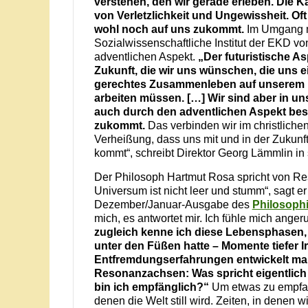
verstehen, den wir gerade erleben. Die Ka
von Verletzlichkeit und Ungewissheit. Of
wohl noch auf uns zukommt.
Im Umgang mi
Sozialwissenschaftliche Institut der EKD vo
adventlichen Aspekt.
„Der futuristische As
Zukunft, die wir uns wünschen, die uns e
gerechtes Zusammenleben auf unserem Pl
arbeiten müssen. […] Wir sind aber in un
auch durch den adventlichen Aspekt best
zukommt.
Das verbinden wir im christlichen
Verheißung, dass uns mit und in der Zukunf
kommt“, schreibt Direktor Georg Lämmlin i
Der Philosoph Hartmut Rosa spricht von R
Universum ist nicht leer und stumm“, sagt er
Dezember/Januar-Ausgabe des
Philosoph
mich, es antwortet mir. Ich fühle mich ange
zugleich kenne ich diese Lebensphasen,
unter den Füßen hatte – Momente tiefer I
Entfremdungserfahrungen entwickelt man
Resonanzachsen: Was spricht eigentlich
bin ich empfänglich?“
Um etwas zu empfan
denen die Welt still wird. Zeiten, in denen wi