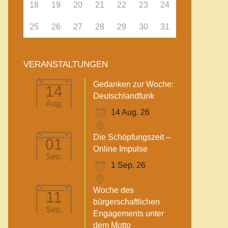
18
19
20
21
22
23
24
25
26
27
28
29
30
31
VERANSTALTUNGEN
Gedanken zur Woche:
14
Deutschlandfunk
Aug.
14 Aug. 26
Die Schöpfungszeit –
01
Online Impulse
Sep.
1 Sep. 26
Woche des
11
bürgerschaftlichen
Sep.
Engagements unter
dem Motto