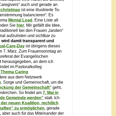
Caregivers“ auch und gerade an
@christmas
ist eine illustrierte To-
lienstimmung balancieren“. Es
Thema
Mental Load
. Eine Liste all
finden Sie
hier
. Mir gefällt die Idee,
raditionell bei den Frauen „landen“
al aufzulisten und sichtbar zu
n wird damit transparent und
ual-Care-Day
ist übrigens dieses
 7. März. Zum Frauensonntag an
sreferat der Evangelischen
ft herausgegeben, an dem ich
findet im Pastoralkolleg
 Thema Caring
andere aus dem Netzwerk
e
. Sorge und Gemeinschaft, um die
eckung der Gemeinschaft“
geht,
eskirchen. So findet am
7. Mai in
de Gemeinde werden“
statt. Ich
der neuen Koalition, rechtlich
aften“ zu ermöglichen
, gerade
 aber auch für das Miteinander der