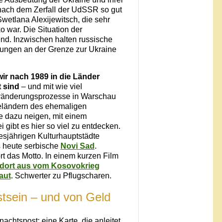
nach dem Zerfall der UdSSR so gut
wetlana Alexijewitsch, die sehr
 war. Die Situation der
kend. Inzwischen halten russische
ungen an der Grenze zur Ukraine
 wir nach 1989 in die Länder
 sind
– und mit wie viel
Veränderungsprozesse in Warschau
eländern des ehemaligen
te dazu neigen, mit einem
i gibt es hier so viel zu entdecken.
iesjährigen Kulturhauptstädte
s heute serbische
Novi Sad
.
t das Motto. In einem kurzen Film
r dort aus vom Kosovokrieg
aut
. Schwerter zu Pflugscharen.
tsein – und von Geld
chtspost: eine Karte, die anleitet,