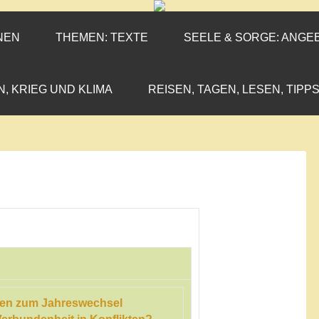
ENEN-MARX
IL«
NEN
THEMEN: TEXTE
SEELE & SORGE: ANGE
N, KRIEG UND KLIMA
REISEN, TAGEN, LESEN, TIPPS
en zum Jahreswechsel