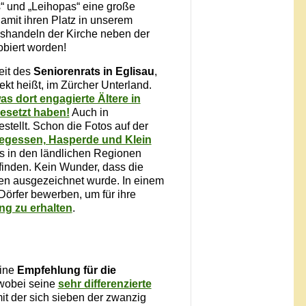
“ und „Leihopas“ eine große
amit ihren Platz in unserem
nshandeln der Kirche neben der
obiert worden!
eit des
Seniorenrats in Eglisau
,
kt heißt, im Zürcher Unterland.
s dort engagierte Ältere in
esetzt haben!
Auch in
stellt. Schon die Fotos auf der
Flegessen, Hasperde und Klein
s in den ländlichen Regionen
inden. Kein Wunder, dass die
isen ausgezeichnet wurde. In einem
Dörfer bewerben, um für ihre
ng zu erhalten
.
eine
Empfehlung für die
, wobei seine
sehr differenzierte
it der sich sieben der zwanzig