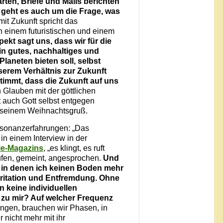
rten, Briefe und Mails berichten
t geht es auch um die Frage, was
t Zukunft spricht das
n einem futuristischen und einem
pekt sagt uns, dass wir für die
in gutes, nachhaltiges und
aneten bieten soll, selbst
serem Verhältnis zur Zukunft
immt, dass die Zukunft auf uns
 Glauben mit der göttlichen
t auch Gott selbst entgegen
n seinem Weihnachtsgruß.
esonanzerfahrungen: „Das
 in einem Interview in der
ie-Magazins
, „es klingt, es ruft
rufen, gemeint, angesprochen.
Und
 in denen ich keinen Boden mehr
rritation und Entfremdung. Ohne
 keine individuellen
 zu mir? Auf welcher Frequenz
gen, brauchen wir Phasen, in
r nicht mehr mit ihr