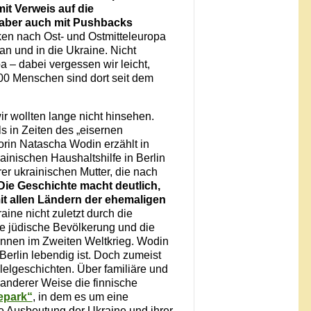
it Verweis auf die
 aber auch mit Pushbacks
ken nach Ost- und Ostmitteleuropa
an und in die Ukraine. Nicht
 – dabei vergessen wir leicht,
.000 Menschen sind dort seit dem
r wollten lange nicht hinsehen.
s in Zeiten des „eisernen
rin Natascha Wodin erzählt in
ainischen Haushaltshilfe in Berlin
rer ukrainischen Mutter, die nach
Die Geschichte macht deutlich,
it allen Ländern der ehemaligen
aine nicht zuletzt durch die
e jüdische Bevölkerung und die
nnen im Zweiten Weltkrieg. Wodin
Berlin lebendig ist. Doch zumeist
llelgeschichten. Über familiäre und
anderer Weise die finnische
epark“
, in dem es um eine
e Ausbeutung der Ukraine und ihrer