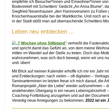
empfehle ich Besucher*innen und Einwohner*innen vo
Bodenrelief mit Schwitters‘ Gedicht „An Anna Blume“, da
Siegfried Neuenhausen „den Hannoveranern zu Füßen gel
Knochenhauerstraße bei der Marktkirche. Und noch an v
in der Stadt stößt man auf überraschende Schwitters-M
Leben neu entdecken …
„7 Wochen ohne Stillstand“
verheißt die Fastenakti
und spricht damit das Gefühl an, von dem meine Weihna
mitten im Wandel auf der Stelle zu treten. Doch das Motto
wahrzunehmen, was sich doch bewegt, wenn wir uns n
und: üben!
Mit Blick auf meinen Kalender erhoffe ich mir ein Jahr 
und Entdeckungen: nach vielen – oft digitalen – Vortrag
Seminarterminen im letzten freue ich mich darauf, die A
Romanprojekt „Aber die Liebe“ wieder aufzunehmen – d
anstehenden Übergang in ein neues Lebensjahrzehnt! –,
Coaching-Fortbildung anzugehen und auf der Documenta
Venedig neue Anregungen zu bekommen.
2022 ist ein