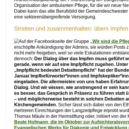
Organisation der ambulanten Pflege, für die wir neue N
Dabei kann das alte Berufsbild der Gemeindeschwester i
eine sektorenübergreifende Versorgung.
Streiten und zusammenhalten: übers Impfen
Auf der Facebookseite der Gruppe
„Wir sind die Pfle
erschöpfte Ankündigung der Admins, sie würden Posts
nicht mehr freigeben, weil so viele Eskalationen entsta
dennoch:
Der Dialog über das Impfen muss geführt 
gerade, wenn wir auf eine Impfpflicht zugehen. Unte
„Impfpflicht bedeutet Debattenpflicht“ hat der Bund
Januar Impfbefürworter*innen und Impfskeptiker*in
eingeladen. Die allermeisten von uns haben Erfahru
Dialog. Und wir wissen, wie anstrengend er sein kann.
es besser, das Gespräch in Präsenz zu führen statt 
– und möglicherweise besteht in solchen Debatten a
Kirchengemeinden.
Sicher lässt sich dabei von den Eth
mehreren Einrichtungen der Langzeitpflege erprobt wurd
Thomas Mäule in der Heimstiftung oder, initiiert von der
Beate Hofmann, die im Oktober zur Aufsichtsratsvor
Evangelischen Werks für Diakonie und Entwicklung