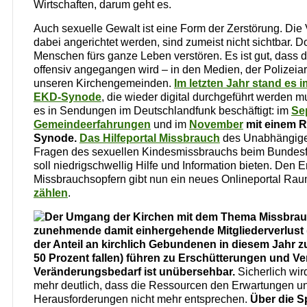
Wirtschaften, darum geht es.
Auch sexuelle Gewalt ist eine Form der Zerstörung. Die 
dabei angerichtet werden, sind zumeist nicht sichtbar. 
Menschen fürs ganze Leben verstören. Es ist gut, dass
offensiv angegangen wird – in den Medien, der Polizeiar
unseren Kirchengemeinden.
Im letzten Jahr stand es i
EKD-Synode
, die wieder digital durchgeführt werden m
es in Sendungen im Deutschlandfunk beschäftigt: im
Se
Gemeindeerfahrungen
und im
November
mit einem R
Synode.
Das Hilfeportal Missbrauch
des Unabhängigen
Fragen des sexuellen Kindesmissbrauchs beim Bundesf
soll niedrigschwellig Hilfe und Information bieten. Den 
Missbrauchsopfern gibt nun ein neues Onlineportal Ra
zählen
.
Der Umgang der Kirchen mit dem Thema Missbrauc
zunehmende damit einhergehende Mitgliederverlust 
der Anteil an kirchlich Gebundenen in diesem Jahr z
50 Prozent fallen) führen zu Erschütterungen und V
Veränderungsbedarf ist unübersehbar.
Sicherlich wir
mehr deutlich, dass die Ressourcen den Erwartungen un
Herausforderungen nicht mehr entsprechen.
Über die S