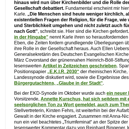
hinaus wird nun über Kirchenbilder und die Rolle der
Gesellschaft debattiert.
Fundamental erscheint mir hier 
Karle.
„Die Menschen sind heute weniger kirchlich, ab
existentiellen Fragen der Religion, für die Frage, wie 
und Sterblichkeit umgehen und nicht zuletzt auch fü
nach Gott“
, schreibt sie. Hier sind die Kirchen gefordert
in der Hingabe“
nennt Karle ihren so herausfordernden 
Eben, die Zeiten fordern grundlegende Überlegungen ü
ihre Rolle in der Gesellschaft heraus. Auch Ellen Uebers
Generalsekretärin des Deutschen Evangelischen Kirche
März Covorstand der grünennahen Heinrich-Böll-Stiftung
lesenswerten
Artikel in Zeitzeichen geschrieben
. Spa
Positionspapier
„E.K.I.R. 2030“
der rheinischen Kirche, 
Landessynode diskutiert wird, sowie die Ergebnisse de
Bürgergutachtens, „Glaube in der Stadt“
.
Bei der EKD-Synode im Oktober wurde auch
ein neuer
Vorsitzende,
Annette Kurschus, hat sich seitdem mit
seelsorglichen Ton zu Wort gemeldet, auch zum The
Stellvertreterin, Kirsten Fehrs, ist weiterhin bei der Aufa
Gewalt in der Kirche engagiert. Zusammen mit Anna-Nico
nun ein viel beachtetes „Triumfeminat“ an der Spitze de
lesenswerter Kommentar dazu von Reinhard Bingener. In 