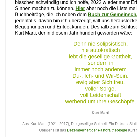
bisschen schwindlig und ich hoffe, 2022 wieder mehr Er
Sinnen machen zu können.
Hier
aber noch die Liste mei
Buchbeiträge, die ich neben dem
Buch zur Gemeinscha
jedenfalls, davon bin ich überzeugt, will uns herausloc
Begegnungen und Entdeckungen. Deshalb zum Schluss 
Kurt Marti, der in diesem Jahr hundert geworden wäre:
Denn nie solipsistisch,
nie autokratisch
lebt die gesellige Gottheit,
sondern in
immer noch anderem
Du-, Ich- und Wir-Sein,
ewig aber Sich treu,
voller Sorge,
voll Leidenschaft
werbend um Ihre Geschöpfe.
Kurt Marti
Aus: Kurt Marti (1921–2017), Die gesellige Gottheit. Ein Diskurs, Stutt
Übrigens ist das
Dezemberheft der Pastoraltheologie
Kurt 
______