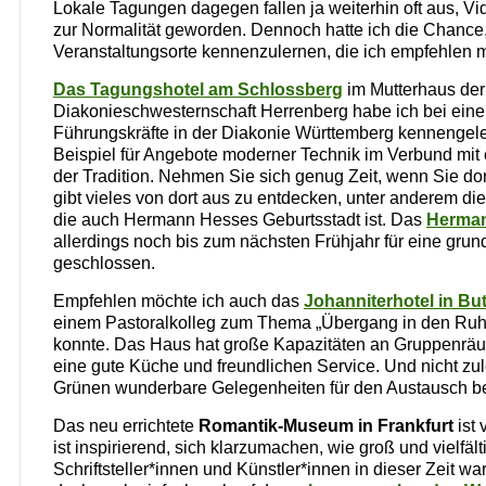
Lokale Tagungen dagegen fallen ja weiterhin oft aus, V
zur Normalität geworden. Dennoch hatte ich die Chance
Veranstaltungsorte kennenzulernen, die ich empfehlen 
Das Tagungshotel am Schlossberg
im Mutterhaus der
Diakonieschwesternschaft Herrenberg habe ich bei eine
Führungskräfte in der Diakonie Württemberg kennengele
Beispiel für Angebote moderner Technik im Verbund mit
der Tradition. Nehmen Sie sich genug Zeit, wenn Sie dor
gibt vieles von dort aus zu entdecken, unter anderem di
die auch Hermann Hesses Geburtsstadt ist. Das
Herma
allerdings noch bis zum nächsten Frühjahr für eine gru
geschlossen.
Empfehlen möchte ich auch das
Johanniterhotel in Bu
einem Pastoralkolleg zum Thema „Übergang in den Ruh
konnte. Das Haus hat große Kapazitäten an Gruppenrä
eine gute Küche und freundlichen Service. Und nicht zule
Grünen wunderbare Gelegenheiten für den Austausch b
Das neu errichtete
Romantik-Museum in Frankfurt
ist 
ist inspirierend, sich klarzumachen, wie groß und vielfä
Schriftsteller*innen und Künstler*innen in dieser Zeit wa