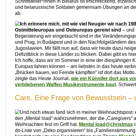
Schriftsteller*innen in Belarus ist erschreckend. Inzwisc
und belarussische Soldaten gemeinsam Übungen an der
ab.
Ich erinnere mich, mit wie viel Neugier wir nach 19
Ostmitteleuropas und Osteuropas gereist sind
– und 
Begeisterung wir eingetaucht sind in die Veränderungs
und Prag, in Budapest und in den Nachfolgeländern de
Jugoslawien. Mir fällt nun auf, dass wir heute dazu neig
Defizitblick in diese Länder zu blicken. Dabei gibt es hie
Ich hoffe, dass wir im Sommer in eine der diesjährigen K
Europas fahren können – am liebsten in das heute serb
„Brücken bauen, wo Feinde kämpften“ ist dort das Motto.
zeigte das Heute Journal,
wie ein Künstler dort aus 
verbliebenen Waffen Musikinstrumente baut
. Schwert
Care. Eine Frage von Bewusstsein – 
Und noch etwas fand sich in meiner Weihnachtspost: ei
den „Mental load“ wahrzunehmen, der die „Caregivers“ 
Weihnachten fest im Griff hat.
Mental load@christmas
i
do-Liste von „Deko organisieren“ bis „Familienstimmung