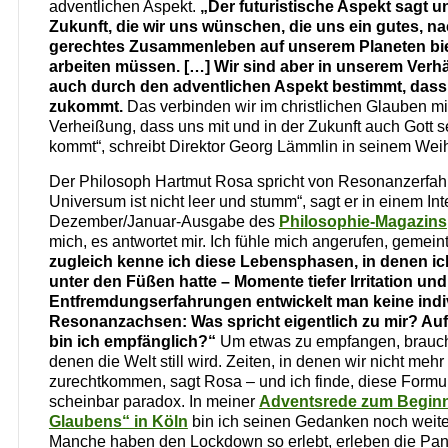
adventlichen Aspekt.
„Der futuristische Aspekt sagt un
Zukunft, die wir uns wünschen, die uns ein gutes, n
gerechtes Zusammenleben auf unserem Planeten biet
arbeiten müssen. […] Wir sind aber in unserem Verhä
auch durch den adventlichen Aspekt bestimmt, dass 
zukommt.
Das verbinden wir im christlichen Glauben mit
Verheißung, dass uns mit und in der Zukunft auch Gott 
kommt“, schreibt Direktor Georg Lämmlin in seinem Wei
Der Philosoph Hartmut Rosa spricht von Resonanzerfah
Universum ist nicht leer und stumm“, sagt er in einem Int
Dezember/Januar-Ausgabe des
Philosophie-Magazins
mich, es antwortet mir. Ich fühle mich angerufen, gemei
zugleich kenne ich diese Lebensphasen, in denen i
unter den Füßen hatte – Momente tiefer Irritation u
Entfremdungserfahrungen entwickelt man keine indi
Resonanzachsen: Was spricht eigentlich zu mir? Au
bin ich empfänglich?“
Um etwas zu empfangen, brauch
denen die Welt still wird. Zeiten, in denen wir nicht mehr 
zurechtkommen, sagt Rosa – und ich finde, diese Formul
scheinbar paradox. In meiner
Adventsrede zum Beginn
Glaubens“ in Köln
bin ich seinen Gedanken noch weit
Manche haben den Lockdown so erlebt, erleben die Pa