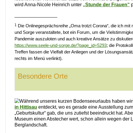
wird Anna-Nicole Heinrich unter
„Stunde der Frauen“
p
________________
1
Die Onlinegesprächsreihe „Oma trotzt Corona“, die ich mit 
und Sorge veranstaltete, bot ein Forum, um die Vielstimmigke
Pandemie auszuloten und auch kreative Ansätze zu diskutiere
https://www.seele-und-sorge.de/?page_id=5293
; die Protokol
Treffen fassen die Vielfalt der Anliegen und der Lösungsans
rechts im Menü verlinkt).
Besondere Orte
Während unseres kurzen Bodenseeurlaubs haben wi
in Hittisau
entdeckt, wo es gerade eine Ausstellung z
„Geburtskultur“ gab, die uns zutiefst beeindruckt hat. Abe
Museum einen Abstecher wert, schon allein wegen der L
Berglandschaft.