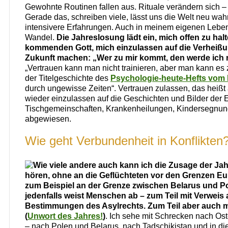
Gewohnte Routinen fallen aus. Rituale verändern sich 
Gerade das, schreiben viele, lässt uns die Welt neu wah
intensivere Erfahrungen. Auch in meinem eigenen Leben
Wandel.
Die Jahreslosung lädt ein, mich offen zu halt
kommenden Gott, mich einzulassen auf die Verheißu
Zukunft machen: „Wer zu mir kommt, den werde ich 
„Vertrauen kann man nicht trainieren, aber man kann es z
der Titelgeschichte des
Psychologie-heute-Hefts
vom 
durch ungewisse Zeiten“. Vertrauen zulassen, das heißt 
wieder einzulassen auf die Geschichten und Bilder der 
Tischgemeinschaften, Krankenheilungen, Kindersegnun
abgewiesen.
Wie geht Verbundenheit in Konflikten
Wie viele andere auch kann ich die Zusage der Ja
hören, ohne an die Geflüchteten vor den Grenzen E
zum Beispiel an der Grenze zwischen Belarus und P
jedenfalls weist Menschen ab – zum Teil mit Verweis 
Bestimmungen des Asylrechts. Zum Teil aber auch 
(
Unwort des Jahres!
)
. Ich sehe mit Schrecken nach Ost
– nach Polen und Belarus, nach Tadschikistan und in die