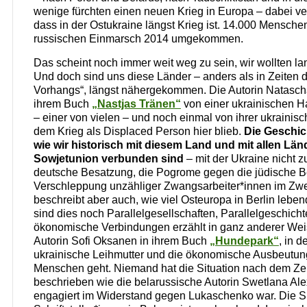
wenige fürchten einen neuen Krieg in Europa – dabei ver
dass in der Ostukraine längst Krieg ist. 14.000 Menschen
russischen Einmarsch 2014 umgekommen.
Das scheint noch immer weit weg zu sein, wir wollten la
Und doch sind uns diese Länder – anders als in Zeiten 
Vorhangs“, längst nähergekommen. Die Autorin Natascha
ihrem Buch
„Nastjas Tränen“
von einer ukrainischen Ha
– einer von vielen – und noch einmal von ihrer ukrainisc
dem Krieg als Displaced Person hier blieb.
Die Geschic
wie wir historisch mit diesem Land und mit allen Lä
Sowjetunion verbunden sind
– mit der Ukraine nicht zu
deutsche Besatzung, die Pogrome gegen die jüdische B
Verschleppung unzähliger Zwangsarbeiter*innen im Zwe
beschreibt aber auch, wie viel Osteuropa in Berlin leben
sind dies noch Parallelgesellschaften, Parallelgeschicht
ökonomische Verbindungen erzählt in ganz anderer Weis
Autorin Sofi Oksanen in ihrem Buch
„Hundepark“
, in 
ukrainische Leihmutter und die ökonomische Ausbeutung
Menschen geht. Niemand hat die Situation nach dem Zer
beschrieben wie die belarussische Autorin Swetlana Alex
engagiert im Widerstand gegen Lukaschenko war. Die Si