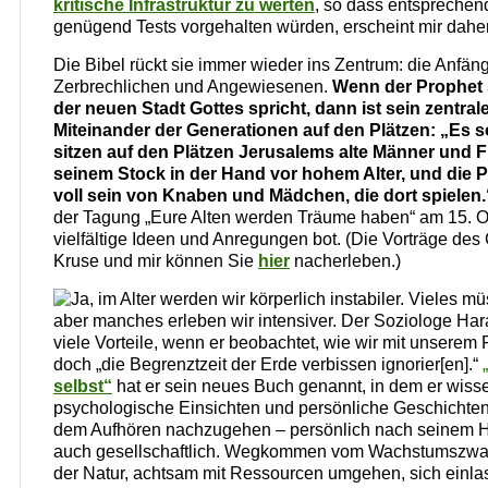
kritische Infrastruktur zu werten
, so dass entsprechen
genügend Tests vorgehalten würden, erscheint mir daher 
Die Bibel rückt sie immer wieder ins Zentrum: die Anfäng
Zerbrechlichen und Angewiesenen.
Wenn der Prophet S
der neuen Stadt Gottes spricht, dann ist sein zentral
Miteinander der Generationen auf den Plätzen: „Es so
sitzen auf den Plätzen Jerusalems alte Männer und F
seinem Stock in der Hand vor hohem Alter, und die Pl
voll sein von Knaben und Mädchen, die dort spielen.
der Tagung „Eure Alten werden Träume haben“ am 15. Okt
vielfältige Ideen und Anregungen bot. (Die Vorträge de
Kruse und mir können Sie
hier
nacherleben.)
Ja, im Alter werden wir körperlich instabiler. Vieles m
aber manches erleben wir intensiver. Der Soziologe Hara
viele Vorteile, wenn er beobachtet, wie wir mit unserem
doch „die Begrenztzeit der Erde verbissen ignorier[en].“
„
selbst“
hat er sein neues Buch genannt, in dem er wiss
psychologische Einsichten und persönliche Geschichte
dem Aufhören nachzugehen – persönlich nach seinem He
auch gesellschaftlich. Wegkommen vom Wachstumszwan
der Natur, achtsam mit Ressourcen umgehen, sich einla