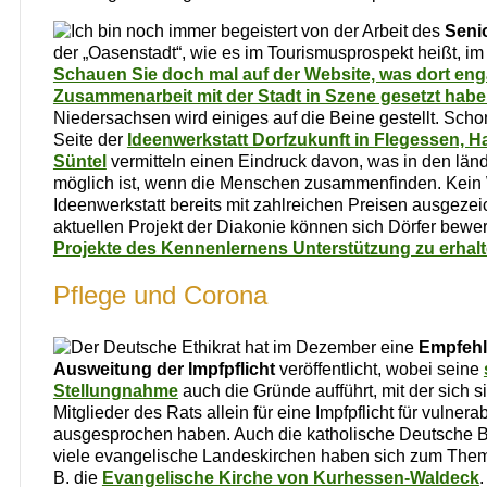
Ich bin noch immer begeistert von der Arbeit des
Senio
der „Oasenstadt“, wie es im Tourismusprospekt heißt, im
Schauen Sie doch mal auf der Website, was dort enga
Zusammenarbeit mit der Stadt in Szene gesetzt habe
Niedersachsen wird einiges auf die Beine gestellt. Scho
Seite der
Ideenwerkstatt Dorfzukunft in Flegessen, H
Süntel
vermitteln einen Eindruck davon, was in den län
möglich ist, wenn die Menschen zusammenfinden. Kein 
Ideenwerkstatt bereits mit zahlreichen Preisen ausgezei
aktuellen Projekt der Diakonie können sich Dörfer bewer
Projekte des Kennenlernens Unterstützung zu erhal
Pflege und Corona
Der Deutsche Ethikrat hat im Dezember eine
Empfehl
Ausweitung der
Impfpflicht
veröffentlicht, wobei seine
Stellungnahme
auch die Gründe aufführt, mit der sich 
Mitglieder des Rats allein für eine Impfpflicht für vulner
ausgesprochen haben. Auch die katholische Deutsche B
viele evangelische Landeskirchen haben sich zum Them
B. die
Evangelische Kirche von Kurhessen-Waldeck
.