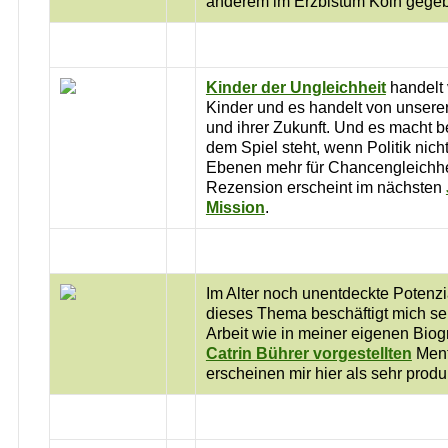
anderem im Erzbistum Köln gege
Kinder der Ungleichheit
handelt 
Kinder und es handelt von unserer
und ihrer Zukunft. Und es macht b
dem Spiel steht, wenn Politik nicht
Ebenen mehr für Chancengleichhei
Rezension erscheint im nächsten
Mission
.
Im Alter noch unentdeckte Potenzia
dieses Thema beschäftigt mich sel
Arbeit wie in meiner eigenen Biog
Catrin Bührer vorgestellten
Ment
erscheinen mir hier als sehr produk