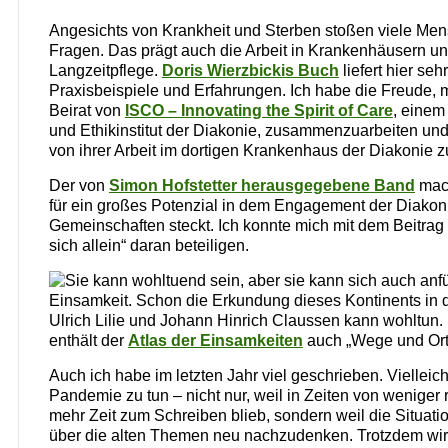
Angesichts von Krankheit und Sterben stoßen viele Mens
Fragen. Das prägt auch die Arbeit in Krankenhäusern un
Langzeitpflege.
Doris Wierzbickis Buch
liefert hier sehr
Praxisbeispiele und Erfahrungen. Ich habe die Freude, m
Beirat von
ISCO – Innovating the Spirit of Care
, einem
und Ethikinstitut der Diakonie, zusammenzuarbeiten und 
von ihrer Arbeit im dortigen Krankenhaus der Diakonie z
Der von
Simon Hofstetter herausgegebene Band
mach
für ein großes Potenzial in dem Engagement der Diakon
Gemeinschaften steckt. Ich konnte mich mit dem Beitrag 
sich allein“ daran beteiligen.
Sie kann wohltuend sein, aber sie kann sich auch anfü
Einsamkeit. Schon die Erkundung dieses Kontinents in
Ulrich Lilie und Johann Hinrich Claussen kann wohltun. 
enthält der
Atlas der Einsamkeiten
auch „Wege und Orte
Auch ich habe im letzten Jahr viel geschrieben. Vielleich
Pandemie zu tun – nicht nur, weil in Zeiten von wenige
mehr Zeit zum Schreiben blieb, sondern weil die Situatio
über die alten Themen neu nachzudenken. Trotzdem wird