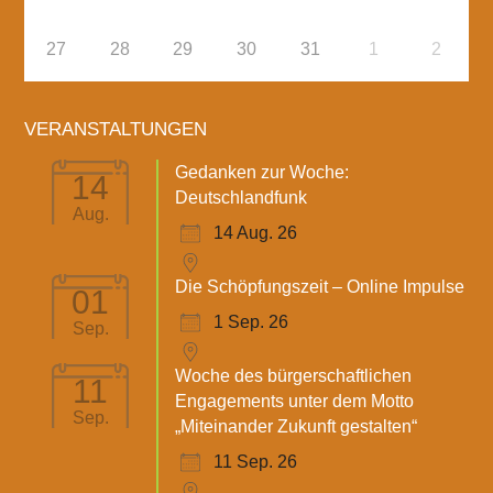
27
28
29
30
31
1
2
VERANSTALTUNGEN
Gedanken zur Woche:
14
Deutschlandfunk
Aug.
14 Aug. 26
Die Schöpfungszeit – Online Impulse
01
1 Sep. 26
Sep.
Woche des bürgerschaftlichen
11
Engagements unter dem Motto
Sep.
„Miteinander Zukunft gestalten“
11 Sep. 26