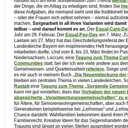
handelt sich um eine Sonderedition zum Thema
Mental
der Dinge, die im Alltag zu erledigen sind, finden Sie
hie
diese Aufgaben, die niemand sieht und die traditionell b
– oder die Frauen sich selbst nehmen – einmal aufzulist
machen.
Sorgearbeit in all ihren Varianten wird dami
teilbar – und darauf kommt es an.
Der
Equal-Care-Da
Jahr am 29. Februar. Der
Equal-Pay-Day
am 7. März. Z
Laetare am 27. März hat das Gleichstellungsreferat der
Landeskirche Bayern ein inspirierendes Heft herausgeg
mitarbeiten durfte. Und vom 8. bis 10. März findet im Pas
Niedersachsen, Loccum, eine
Tagung zum Thema Car
Communities
statt, bei der ich wie viele andere aus d
Gemeinwesen- und Quartiersarbeit
referiere
. Sorge und
es mir auch in meinem Buch
„Die Neuentdeckung der
bleiben ein zentrales Thema in vielen Landeskirchen. S
Rastatt
eine
Tagung zum Thema „Sorgende Gemeind
kann mir gut vorstellen, dass das
Vorhaben der neuen Ko
abgesicherte „Verantwortungsgemeinschaften“ zu 
für Ältere, für Seniorenwohngemeinschaften, aber auch f
Generationen beispielsweise bei „Leihomas“ und „Leiho
Chance darstellt. Wahlfamilien bekommen damit ihren P
Familienrecht. Kreative Ideen für das Segenshandeln de
Trauung sind längst an vielen Stellen ausprobiert worde