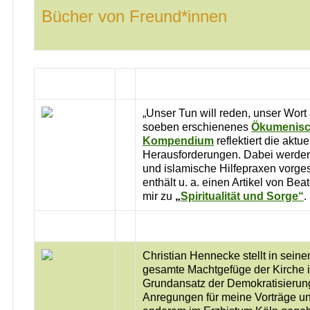
Bücher von Freund*innen
„Unser Tun will reden, unser Wort 
soeben erschienenes
Ökumenis
Kompendium
reflektiert die aktu
Herausforderungen. Dabei werden
und islamische Hilfepraxen vorges
enthält u. a. einen Artikel von B
mir zu
„
Spiritualität und Sorge“
.
Christian Hennecke stellt in sein
gesamte Machtgefüge der Kirche i
Grundansatz der Demokratisierung
Anregungen für meine Vorträge u