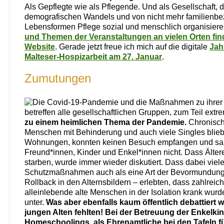
Als Gepflegte wie als Pflegende. Und als Gesellschaft, d
demografischen Wandels und von nicht mehr familienb
Lebensformen Pflege sozial und menschlich organisier
und Themen der Veranstaltungen an vielen Orten fin
Website
. Gerade jetzt freue ich mich auf die digitale
Jah
Malteser-Hospizarbeit am 27. Januar
.
Zumutungen
Die Covid-19-Pandemie und die Maßnahmen zu ihre
betreffen alle gesellschaftlichen Gruppen, zum Teil extr
zu einem heimlichen Thema der Pandemie.
Chronisch 
Menschen mit Behinderung und auch viele Singles bliebe
Wohnungen, konnten keinen Besuch empfangen und sa
Freund*innen, Kinder und Enkel*innen nicht. Dass Älter
starben, wurde immer wieder diskutiert. Dass dabei viele
Schutzmaßnahmen auch als eine Art der Bevormundung –
Rollback in den Alternsbildern – erlebten, dass zahlreich
alleinlebende alte Menschen in der Isolation krank wurd
unter.
Was aber ebenfalls kaum öffentlich debattiert w
jungen Alten fehlten! Bei der Betreuung der Enkelkin
Homeschoolings, als Ehrenamtliche bei den Tafeln 