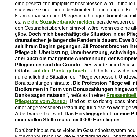
eine gesetzliche Impfpflicht beschlossen wird – für alle
stufenweise oder nur in bestimmten Einrichtungen. Für B
Krankenhäusern und Pflegeeinrichtungen kommt sie mit
es,
wie die Sozialverbände melden
, gerade wegen der 
den Gesundheitsberufen sinnvoll wäre, wenn es eine all
gäbe.
Doch mich beschäftigt die Situation in der Pfleg
dramatischer, je länger die Pandemie dauert. Etwa 8.
seit ihrem Beginn gegangen. 28 Prozent brechen ihr
Pflege ab. Überlastung, Unterbesetzung, schwierige
aber auch die mangelnde Anerkennung der Kompet
Pflegenden sind die Gründe.
Dies wurde beim Deutsch
Oktober
a
uf den Punkt gebracht
. Ich hoffe, dass die 
nun endlich die Situation der Pflege verbessert. Und zw
Bonuszahlungen hinaus:
„Die Profession Pflege will n
Brotkrumen in Form von Bonuszahlungen hingewo
Danke sagen müssen“
, heißt es in einer
Pressemittei
Pflegerats vom Januar
. Und es ist so richtig, dass hie
einer angemessenen Bezahlung für diese so wichtige w
Arbeit wiederholt wird:
Das Einstiegsgehalt für eine Pf
einer vollen Stelle muss bei 4.000 Euro liegen.
Darüber hinaus muss vieles im Gesundheitssystem neu 
Krankenhausplanung, die Finanzierung der Langzeitpfl