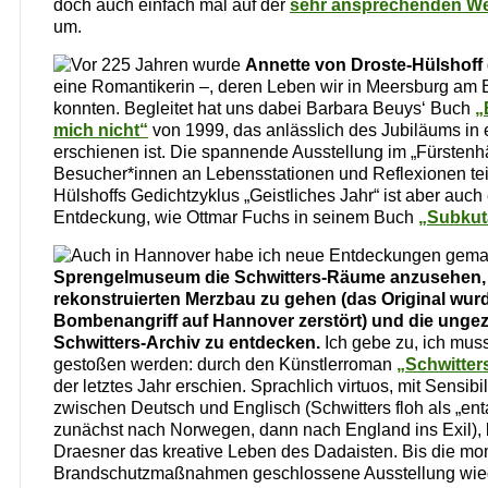
doch auch einfach mal auf der
sehr ansprechenden We
um.
Vor 225 Jahren wurde
Annette von Droste-Hülshoff
eine Romantikerin –, deren Leben wir in Meersburg am
konnten. Begleitet hat uns dabei Barbara Beuys‘ Buch
„
mich nicht“
von 1999, das anlässlich des Jubiläums in
erschienen ist. Die spannende Ausstellung im „Fürstenhä
Besucher*innen an Lebensstationen und Reflexionen tei
Hülshoffs Gedichtzyklus „Geistliches Jahr“ ist aber auch
Entdeckung, wie Ottmar Fuchs in seinem Buch
„Subkut
Auch in Hannover habe ich neue Entdeckungen gemach
Sprengelmuseum die Schwitters-Räume anzusehen,
rekonstruierten Merzbau zu gehen (das Original wur
Bombenangriff auf Hannover zerstört) und die ungez
Schwitters-Archiv zu entdecken.
Ich gebe zu, ich muss
gestoßen werden: durch den Künstlerroman
„Schwitter
der letztes Jahr erschien. Sprachlich virtuos, mit Sensibi
zwischen Deutsch und Englisch (Schwitters floh als „enta
zunächst nach Norwegen, dann nach England ins Exil), b
Draesner das kreative Leben des Dadaisten. Bis die mom
Brandschutzmaßnahmen geschlossene Ausstellung wieder