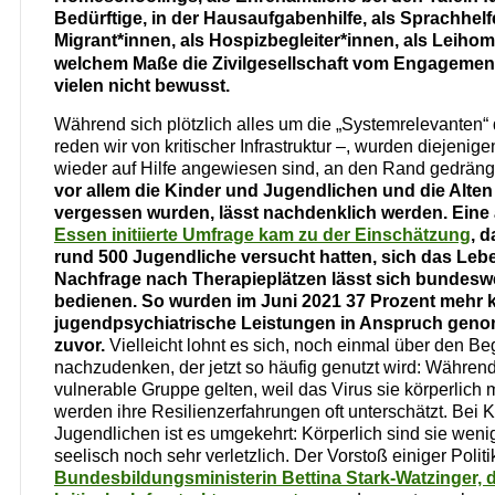
Bedürftige, in der Hausaufgabenhilfe, als Sprachhelf
Migrant*innen, als Hospizbegleiter*innen, als Leiho
welchem Maße die Zivilgesellschaft vom Engagement 
vielen nicht bewusst.
Während sich plötzlich alles um die „Systemrelevanten“
reden wir von kritischer Infrastruktur –, wurden diejenige
wieder auf Hilfe angewiesen sind, an den Rand gedräng
vor allem die Kinder und Jugendlichen und die Alten i
vergessen wurden, lässt nachdenklich werden. Eine
Essen initiierte Umfrage kam zu der Einschätzung
, 
rund 500 Jugendliche versucht hatten, sich das Leb
Nachfrage nach Therapieplätzen lässt sich bundeswe
bedienen. So wurden im Juni 2021 37 Prozent mehr 
jugendpsychiatrische Leistungen in Anspruch geno
zuvor.
Vielleicht lohnt es sich, noch einmal über den Begr
nachzudenken, der jetzt so häufig genutzt wird: Während
vulnerable Gruppe gelten, weil das Virus sie körperlich meis
werden ihre Resilienzerfahrungen oft unterschätzt. Bei 
Jugendlichen ist es umgekehrt: Körperlich sind sie weni
seelisch noch sehr verletzlich. Der Vorstoß einiger Polit
Bundesbildungsministerin Bettina Stark-Watzinger, d