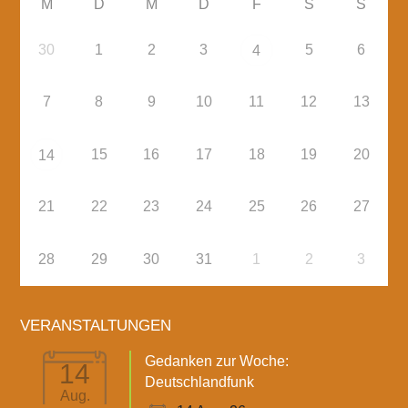
M
D
M
D
F
S
S
30
1
2
3
5
6
4
7
8
9
10
11
12
13
15
16
17
18
19
20
14
21
22
23
24
25
26
27
28
29
30
31
1
2
3
VERANSTALTUNGEN
Gedanken zur Woche:
14
Deutschlandfunk
Aug.