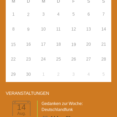
M
D
M
D
F
S
S
1
3
4
5
6
7
2
8
10
11
12
13
14
9
16
17
18
20
21
15
19
22
23
24
25
26
27
28
29
30
1
2
3
4
5
VERANSTALTUNGEN
Gedanken zur Woche:
14
Deutschlandfunk
Aug.