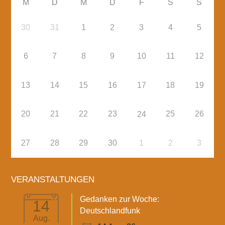
M
D
M
D
F
S
S
30
31
1
2
3
4
5
6
7
8
9
10
11
12
13
14
15
16
17
18
19
20
21
22
23
25
26
24
27
28
29
30
1
2
3
VERANSTALTUNGEN
Gedanken zur Woche:
14
Deutschlandfunk
Aug.