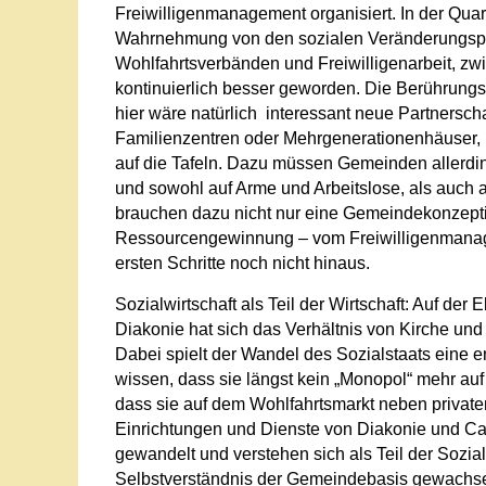
Freiwilligenmanagement organisiert. In der Quarti
Wahrnehmung von den sozialen Veränderungspr
Wohlfahrtsverbänden und Freiwilligenarbeit, zwi
kontinuierlich besser geworden. Die Berührungs
hier wäre natürlich interessant neue Partnerschaf
Familienzentren oder Mehrgenerationenhäuser, b
auf die Tafeln. Dazu müssen Gemeinden allerdin
und sowohl auf Arme und Arbeitslose, als auch
brauchen dazu nicht nur eine Gemeindekonzepti
Ressourcengewinnung – vom Freiwilligenmanagem
ersten Schritte noch nicht hinaus.
Sozialwirtschaft als Teil der Wirtschaft: Auf d
Diakonie hat sich das Verhältnis von Kirche und 
Dabei spielt der Wandel des Sozialstaats eine 
wissen, dass sie längst kein „Monopol“ mehr au
dass sie auf dem Wohlfahrtsmarkt neben privat
Einrichtungen und Dienste von Diakonie und Ca
gewandelt und verstehen sich als Teil der Sozia
Selbstverständnis der Gemeindebasis gewachsen.