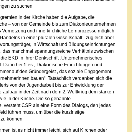
ngen zu suchen:
sgremien in der Kirche haben die Aufgabe, die
irche – von der Gemeinde bis zum Diakonieunternehmen
s Vernetzung und innerkirchliche Lernprozesse möglich
n Handelns in einer pluralen Gesellschaft , zugleich aber
ortungsträger, in Wirtschaft und Bildungseinrichtungen
tig, das manchmal spannungsreiche Verhältnis zwischen
s die EKD in ihrer Denkschrift „Unternehmerisches
. Darin heißt es „ Diakonische Einrichtungen und
mmer auf den Gründergeist , das soziale Engagement
nehmerinnen bauen“. Tatsächlich verdanken sich die
derts von der Jugendarbeit bis zur Entwicklung der
raufbau in der Zeit nach dem 2. Weltkrieg dem starken
e in der Kirche. Die so genannte
be, versteht CSR als eine Form des Dialogs, den jedes
ld führen muss, um über die kurzfristige
 zu können.
en ist es nicht immer leicht, sich auf Kirchen oder