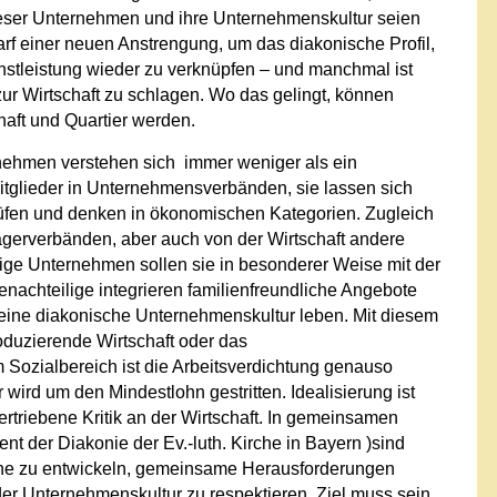
ieser Unternehmen und ihre Unternehmenskultur seien
rf einer neuen Anstrengung, um das diakonische Profil,
ienstleistung wieder zu verknüpfen – und manchmal ist
ur Wirtschaft zu schlagen. Wo das gelingt, können
haft und Quartier werden.
ernehmen verstehen sich immer weniger als ein
Mitglieder in Unternehmensverbänden, sie lassen sich
üfen und denken in ökonomischen Kategorien. Zugleich
gerverbänden, aber auch von der Wirtschaft andere
ge Unternehmen sollen sie in besonderer Weise mit der
enachteilige integrieren familienfreundliche Angebote
: eine diakonische Unternehmenskultur leben. Mit diesem
produzierende Wirtschaft oder das
 Sozialbereich ist die Arbeitsverdichtung genauso
wird um den Mindestlohn gestritten. Idealisierung ist
triebene Kritik an der Wirtschaft. In gemeinsamen
t der Diakonie der Ev.-luth. Kirche in Bayern )sind
he zu entwickeln, gemeinsame Herausforderungen
r Unternehmenskultur zu respektieren. Ziel muss sein,