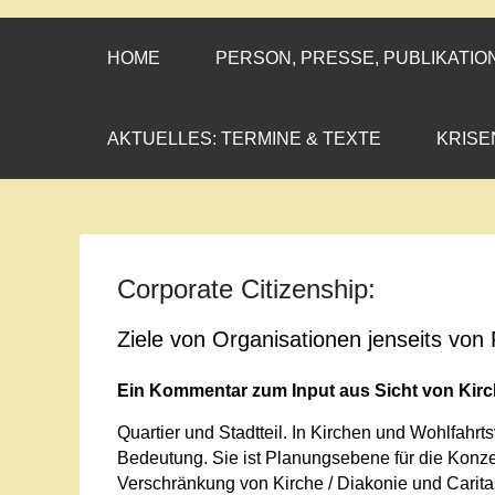
CORNELIA CO
»ENGAGEMENT MIT PROF
HOME
PERSON, PRESSE, PUBLIKATIO
AKTUELLES: TERMINE & TEXTE
KRISE
Corporate Citizenship:
Ziele von Organisationen jenseits vo
Ein Kommentar zum Input aus Sicht von Kir
Quartier und Stadtteil. In Kirchen und Wohlfah
Bedeutung. Sie ist Planungsebene für die Konzep
Verschränkung von Kirche / Diakonie und Carita