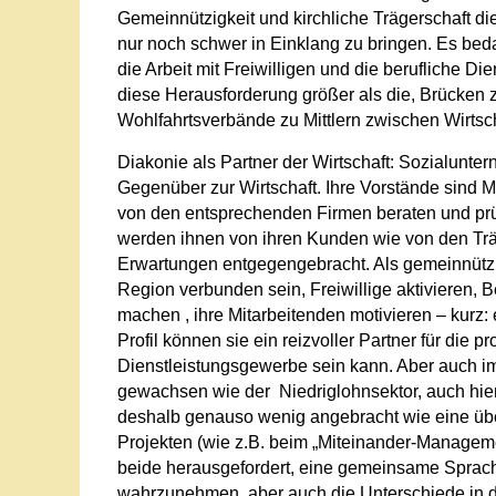
Gemeinnützigkeit und kirchliche Trägerschaft d
nur noch schwer in Einklang zu bringen. Es beda
die Arbeit mit Freiwilligen und die berufliche D
diese Herausforderung größer als die, Brücken z
Wohlfahrtsverbände zu Mittlern zwischen Wirtsc
Diakonie als Partner der Wirtschaft: Sozialunt
Gegenüber zur Wirtschaft. Ihre Vorstände sind 
von den entsprechenden Firmen beraten und pr
werden ihnen von ihren Kunden wie von den Trä
Erwartungen entgegengebracht. Als gemeinnützi
Region verbunden sein, Freiwillige aktivieren, B
machen , ihre Mitarbeitenden motivieren – kurz
Profil können sie ein reizvoller Partner für die 
Dienstleistungsgewerbe sein kann. Aber auch im
gewachsen wie der Niedriglohnsektor, auch hier 
deshalb genauso wenig angebracht wie eine über
Projekten (wie z.B. beim „Miteinander-Managemen
beide herausgefordert, eine gemeinsame Sprac
wahrzunehmen, aber auch die Unterschiede in de