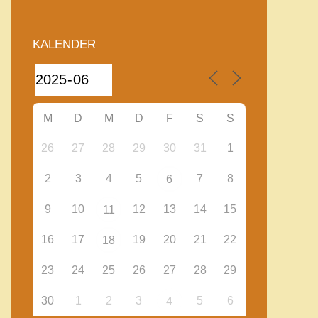
KALENDER
M
D
M
D
F
S
S
26
27
28
29
30
31
1
2
3
4
5
7
8
6
9
10
12
13
14
15
11
16
17
19
20
21
22
18
23
24
25
26
27
28
29
30
1
2
3
5
6
4