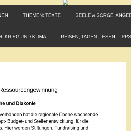
ENEN-MARX
IL«
NEN
THEMEN: TEXTE
SEELE & SORGE: ANGE
N, KRIEG UND KLIMA
REISEN, TAGEN, LESEN, TIPPS
n Ressourcengewinnung
che und Diakonie
rtsverbänden hat die regionale Ebene wachsende
t- Budget- und Stellenentwicklung, für die
s. Hier werden Stiftungen, Fundraising und