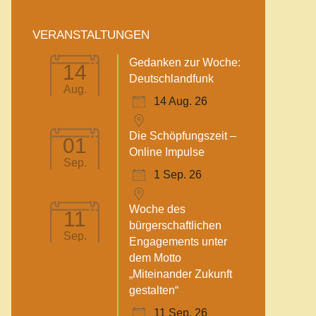
VERANSTALTUNGEN
Gedanken zur Woche:
14
Deutschlandfunk
Aug.
14 Aug. 26
Die Schöpfungszeit –
01
Online Impulse
Sep.
1 Sep. 26
Woche des
11
bürgerschaftlichen
Sep.
Engagements unter
dem Motto
„Miteinander Zukunft
gestalten“
11 Sep. 26