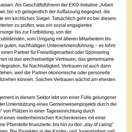
assen. Als Geschäftsführerin der EKD-Initiative „Arbeit
et, bin ich gelegentlich der Auffassung begegnet, die
iete ein kirchliches Siegel. Tatsächlich geht es bei diesem
iterien zu prüfen, was ein sozial engagiertes
orge bis zur Fortbildung, von der
ubildenden, vom Umgang mit älteren Mitarbeitern bis
iner guten, nachhaltigen Unternehmensführung – es lohnt
inen Partner für Freiwilligenarbeit oder Sponsoring
terien ist das wechselseitige Vertrauen, das gemeinsame
ntegration, für Nachhaltigkeit. Vertrauen ist auch dann
tstehen, weil die Partner ökonomische oder personelle
llziehen können. Solches Vertrauen wächst am ehesten
ment in diesem Sektor lebt von einer Fülle gelungener
er Unterstützung eines Gemeinwesenprojekts durch die
ng“ von Plätzen in einer Tageseinrichtung durch
eines niederrheinischen Kirchenkreises mit einer
farrstelle finanzierte, bis hin zu den „day of caring“
en. Bei Projekten in der Kinder- und Jugendarbeit und