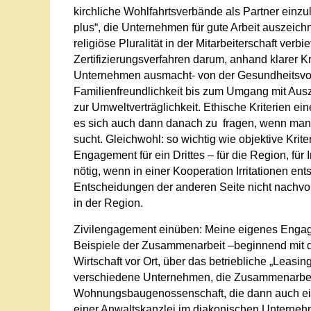
kirchliche Wohlfahrtsverbände als Partner einzul
plus“, die Unternehmen für gute Arbeit auszeichn
religiöse Pluralität in der Mitarbeiterschaft verb
Zertifizierungsverfahren darum, anhand klarer Kr
Unternehmen ausmacht- von der Gesundheitsvors
Familienfreundlichkeit bis zum Umgang mit Ausz
zur Umweltverträglichkeit. Ethische Kriterien e
es sich auch dann danach zu fragen, wenn man e
sucht. Gleichwohl: so wichtig wie objektive Kri
Engagement für ein Drittes – für die Region, für I
nötig, wenn in einer Kooperation Irritationen en
Entscheidungen der anderen Seite nicht nachvo
in der Region.
Zivilengagement einüben: Meine eigenes Engage
Beispiele der Zusammenarbeit –beginnend mit d
Wirtschaft vor Ort, über das betriebliche „Leasi
verschiedene Unternehmen, die Zusammenarbeit 
Wohnungsbaugenossenschaft, die dann auch eine P
einer Anwaltskanzlei im diakonischen Unternehm