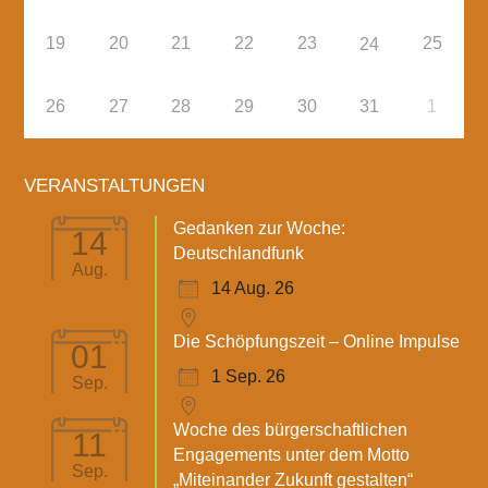
19
20
21
22
23
25
24
26
27
28
29
30
31
1
VERANSTALTUNGEN
Gedanken zur Woche:
14
Deutschlandfunk
Aug.
14 Aug. 26
Die Schöpfungszeit – Online Impulse
01
1 Sep. 26
Sep.
Woche des bürgerschaftlichen
11
Engagements unter dem Motto
Sep.
„Miteinander Zukunft gestalten“