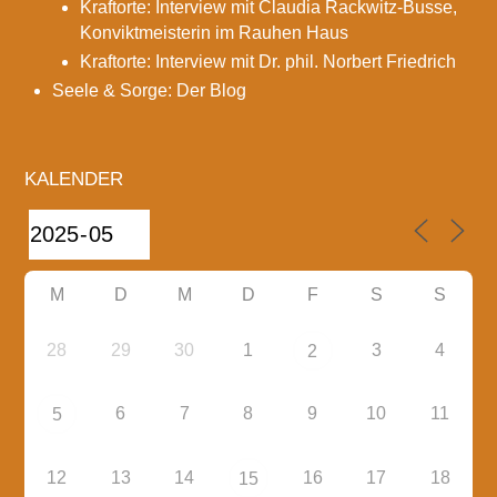
Kraftorte: Interview mit Claudia Rackwitz-Busse,
Konviktmeisterin im Rauhen Haus
Kraftorte: Interview mit Dr. phil. Norbert Friedrich
Seele & Sorge: Der Blog
KALENDER
M
D
M
D
F
S
S
28
29
30
1
3
4
2
6
7
8
9
10
11
5
12
13
14
16
17
18
15