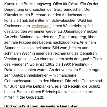
Kunst- und Besinnungsweg. Offen für Gäste. Ein Ort der
Begegnung und Zeichen der Gastfreundschaft. Der
Künstler Martin Burchard, der den Andachtsraum
konzipiert hat, hat mitten im Schwäbischen Wald bei
Gschwend den
„weiterweg“
, einen Walderlebnispfad
gestaltet, den wir immer wieder zu „Oasentagen“ nutzen.
An zehn Stationen werden dort „Pilger“ angeregt, über
zentrale Fragen des Lebens nachzudenken. An einem
Standort ist das altbekannte Bild vom „breiten und
schmalen Weg“ in einer geistreichen und zeitgemäßen
Version gestaltet. An einer weiteren steht der „große Tisch
des Friedens“, wo einst (1982 bis 1990) Pershing-II-
Raketen stationiert waren. An der vorletzten Station ragen
zehn Autobahnleitplanken – mit mancherlei
Gebrauchsspuren – in den Himmel. Die zehn Gebote sind
für Burchard wie Leitplanken, es sind Regeln, die Schutz
bieten. Einen solchen Erlebnispfad wünschte ich mir
mitten in der Großstadt.
Und sonst? Haben Sie weitere Gedanken,