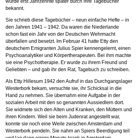
wurde erst Jahrzehnte später durch ihre Tagebücher
bekannt.
Sie schrieb diese Tagebücher – neun einfache Hefte – in
den Jahren 1941 – 1942. Da waren die Niederlande
schon fast ein Jahr von der Deutschen Wehrmacht
überfallen und besetzt. Im Februar 41 hatte Etty den
deutschem Emigranten Julius Spier kennengelernt, einen
Psychoanalytiker und Körpertherapeuten. Bei ihm machte
sie eine Psychotherapie. Er wurde zu ihrem Freund und
Geliebten – und gab ihr den Rat, Tagebuch zu schreiben.
Als Etty Hillesum 1942 den Aufruf in das Durchgangslager
Westerbork bekam, versuchte sie, ihr Schicksal in die
Hand zu nehmen. Sie übernahm eine Aufgabe in der
sozialen Arbeit mit den so genannten Aussiedlern dort.
Sie widmete sich den Alten und Kranken, den Müttern und
ihren Kindern. Weil sie beim Judenrat angestellt war,
konnte sie noch eine Weile zwischen Amsterdam und
Westerbork pendeln. Sie nahm an Spiers Beerdigung teil
und lag dann einige Monate krank in Amsterdam.