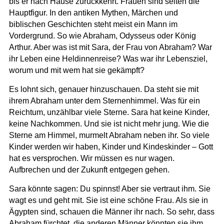
bis er nach Hause zurückkehrt. Frauen sind selten die
Hauptfigur. In den antiken Mythen, Märchen und
biblischen Geschichten steht meist ein Mann im
Vordergrund. So wie Abraham, Odysseus oder König
Arthur. Aber was ist mit Sara, der Frau von Abraham? War
ihr Leben eine Heldinnenreise? Was war ihr Lebensziel,
worum und mit wem hat sie gekämpft?
Es lohnt sich, genauer hinzuschauen. Da steht sie mit
ihrem Abraham unter dem Sternenhimmel. Was für ein
Reichtum, unzählbar viele Sterne. Sara hat keine Kinder,
keine Nachkommen. Und sie ist nicht mehr jung. Wie die
Sterne am Himmel, murmelt Abraham neben ihr. So viele
Kinder werden wir haben, Kinder und Kindeskinder – Gott
hat es versprochen. Wir müssen es nur wagen.
Aufbrechen und der Zukunft entgegen gehen.
Sara könnte sagen: Du spinnst! Aber sie vertraut ihm. Sie
wagt es und geht mit. Sie ist eine schöne Frau. Als sie in
Ägypten sind, schauen die Männer ihr nach. So sehr, dass
Abraham fürchtet, die anderen Männer könnten sie ihm