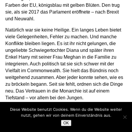
Farben der EU, königsblau mit gelben Blüten. Den trug
sie, als sie 2017 das Parlament eröffnete – nach Brexit
und Neuwahl.
Natürlich war sie keine Heilige. Ein langes Leben bietet
viele Gelegenheiten, Fehler zu machen. Und manche
Konflikte bleiben liegen. Es ist ihr nicht gelungen, die
ungeliebte Schwiegertochter Diana und später ihren
Enkel Harry mit seiner Frau Meghan in die Familie zu
integrieren. Auch politisch tat sie sich schwer mit der
Vielfalt im Commonwealth. Sie hielt das Bündnis noch
weitgehend zusammen. Aber jeder konnte sehen, wie es
zu bröckeln begann. Seit sie fehlt, ordnen sich die Dinge
neu. Das Vertrauen in die Monarchie ist auf einem
Tiefstand – vor allem bei den Jungen.
Am 21. April wäre die Queen also 100 geworden. Zu
Diese Website benutzt Cookies. Wenn du die Website weiter
nutzt, gehen wir von deinem Einverständnis aus.
ihrem Festtag hat das Königshaus viele eingeladen, die
dieses Jahr ihren 100. feiern. Es ist nicht
OK
selbstverständlich, dass Menschen ein so langes Leben