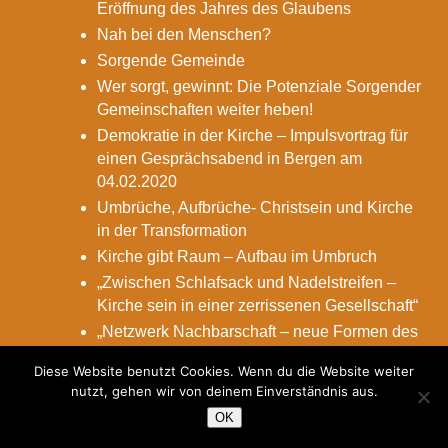
Eröffnung des Jahres des Glaubens
Nah bei den Menschen?
Sorgende Gemeinde
Wer sorgt, gewinnt: Die Potenziale Sorgender
Gemeinschaften weiter heben!
Demokratie in der Kirche – Impulsvortrag für
einen Gesprächsabend in Bergen am
04.02.2020
Umbrüche, Aufbrüche- Christsein und Kirche
in der Transformation
Kirche gibt Raum – Aufbau im Umbruch
„Zwischen Schlafsack und Nadelstreifen –
Kirche sein in einer zerrissenen Gesellschaft“
„Netzwerk Nachbarschaft – neue Formen des
Miteinanders in der Single-Gesellschaft“
Diese Website benutzt Cookies. Wenn du die Website weiter
Eine Ministry gegen die Einsamkeit:
nutzt, gehen wir von deinem Einverständnis aus.
Besuchsdienst als Schlüssel für Sorgende
OK
Gemeinden