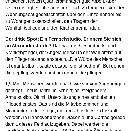
entstehen, leisten Quartiersmanager gute Arbeit. Aber
selten gelingt es, alle an einen Tisch zu bringen – von den
Wohnungsbaugesellschaften über den Einzelhandel bis
zu Wohngenossenschaften, den Trägern der
Wohlfahrtspflege und den Kirchengemeinden.
Der dritte Spot: Ein Fernsehstudio. Erinnern Sie sich
an Alexander Jörde?
Das war der Gesundheits- und
Krankenpfleger, der Angela Merkel in der Wahlarena auf
den Pflegenotstand ansprach. „Die Würde des Menschen
ist unantastbar“, sagte er, „aber sie ist bedroht“. Bei denen,
die gepflegt werden und bei denen, die pflegen.
1,5 Mio. Menschen werden nach wie vor von Angehörigen
gepflegt – neun Jahre im Schnitt; bei steigendem
Armutsrisiko. Oft mit Unterstützung eines ambulanten
Pflegedienstes. Das sind die Mitarbeiterinnen und
Mitarbeiter in der Pflege, die am schlechtesten bezahlt
werden. In Hannover drohen Diakonie und Caritas gerade
damit, dieses Feld aufzugeben. Dabei werden die
familiären Netze brüchiger, 43 Prozent der Älteren leben