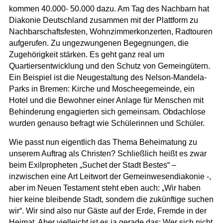
kommen 40.000- 50.000 dazu. Am Tag des Nachbarn hat
Diakonie Deutschland zusammen mit der Plattform zu
Nachbarschaftsfesten, Wohnzimmerkonzerten, Radtouren
aufgerufen. Zu ungezwungenen Begegnungen, die
Zugehörigkeit stärken. Es geht ganz real um
Quartiersentwicklung und den Schutz von Gemeingütern.
Ein Beispiel ist die Neugestaltung des Nelson-Mandela-
Parks in Bremen: Kirche und Moscheegemeinde, ein
Hotel und die Bewohner einer Anlage für Menschen mit
Behinderung engagierten sich gemeinsam. Obdachlose
wurden genauso befragt wie Schülerinnen und Schüler.
Wie passt nun eigentlich das Thema Beheimatung zu
unserem Auftrag als Christen? Schließlich heißt es zwar
beim Exilpropheten „Suchet der Stadt Bestes“ –
inzwischen eine Art Leitwort der Gemeinwesendiakonie -,
aber im Neuen Testament steht eben auch: „Wir haben
hier keine bleibende Stadt, sondern die zukünftige suchen
wir“. Wir sind also nur Gäste auf der Erde, Fremde in der
Heimat. Aber vielleicht ist es ja gerade das: Wer sich nicht