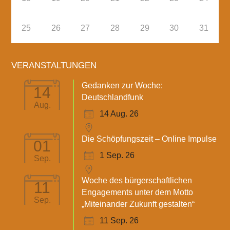
25
26
27
28
29
30
31
VERANSTALTUNGEN
Gedanken zur Woche:
14
Deutschlandfunk
Aug.
14 Aug. 26
Die Schöpfungszeit – Online Impulse
01
1 Sep. 26
Sep.
Woche des bürgerschaftlichen
11
Engagements unter dem Motto
Sep.
„Miteinander Zukunft gestalten“
11 Sep. 26